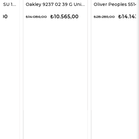
Oakley 9237 02 39 G Unisex Güneş Gözlükleri
Oliver Peoples 5514SU 1678C5 51 G Unisex Güneş Gözlükleri
₺10.565,00
₺14.143,00
₺14.086,00
₺28.285,00