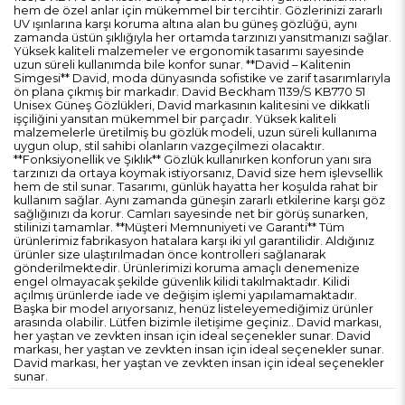
hem de özel anlar için mükemmel bir tercihtir. Gözlerinizi zararlı
UV ışınlarına karşı koruma altına alan bu güneş gözlüğü, aynı
zamanda üstün şıklığıyla her ortamda tarzınızı yansıtmanızı sağlar.
Yüksek kaliteli malzemeler ve ergonomik tasarımı sayesinde
uzun süreli kullanımda bile konfor sunar. **David – Kalitenin
Simgesi** David, moda dünyasında sofistike ve zarif tasarımlarıyla
ön plana çıkmış bir markadır. David Beckham 1139/S KB770 51
Unisex Güneş Gözlükleri, David markasının kalitesini ve dikkatli
işçiliğini yansıtan mükemmel bir parçadır. Yüksek kaliteli
malzemelerle üretilmiş bu gözlük modeli, uzun süreli kullanıma
uygun olup, stil sahibi olanların vazgeçilmezi olacaktır.
**Fonksiyonellik ve Şıklık** Gözlük kullanırken konforun yanı sıra
tarzınızı da ortaya koymak istiyorsanız, David size hem işlevsellik
hem de stil sunar. Tasarımı, günlük hayatta her koşulda rahat bir
kullanım sağlar. Aynı zamanda güneşin zararlı etkilerine karşı göz
sağlığınızı da korur. Camları sayesinde net bir görüş sunarken,
stilinizi tamamlar. **Müşteri Memnuniyeti ve Garanti** Tüm
ürünlerimiz fabrikasyon hatalara karşı iki yıl garantilidir. Aldığınız
ürünler size ulaştırılmadan önce kontrolleri sağlanarak
gönderilmektedir. Ürünlerimizi koruma amaçlı denemenize
engel olmayacak şekilde güvenlik kilidi takılmaktadır. Kilidi
açılmış ürünlerde iade ve değişim işlemi yapılamamaktadır.
Başka bir model arıyorsanız, henüz listeleyemediğimiz ürünler
arasında olabilir. Lütfen bizimle iletişime geçiniz.. David markası,
her yaştan ve zevkten insan için ideal seçenekler sunar. David
markası, her yaştan ve zevkten insan için ideal seçenekler sunar.
David markası, her yaştan ve zevkten insan için ideal seçenekler
sunar.