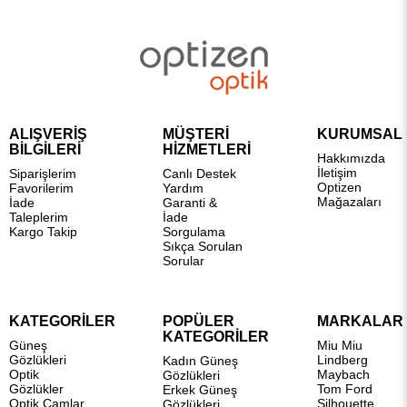
ALIŞVERİŞ
MÜŞTERİ
KURUMSAL
BİLGİLERİ
HİZMETLERİ
Hakkımızda
İletişim
Siparişlerim
Canlı Destek
Optizen
Favorilerim
Yardım
Mağazaları
İade
Garanti &
Taleplerim
İade
Kargo Takip
Sorgulama
Sıkça Sorulan
Sorular
KATEGORİLER
POPÜLER
MARKALAR
KATEGORİLER
Güneş
Miu Miu
Gözlükleri
Lindberg
Kadın Güneş
Optik
Maybach
Gözlükleri
Gözlükler
Tom Ford
Erkek Güneş
Optik Camlar
Silhouette
Gözlükleri