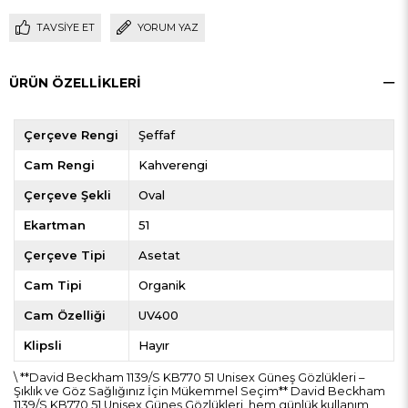
TAVSIYE ET
YORUM YAZ
ÜRÜN ÖZELLIKLERI
Çerçeve Rengi
Şeffaf
Cam Rengi
Kahverengi
Çerçeve Şekli
Oval
Ekartman
51
Çerçeve Tipi
Asetat
Cam Tipi
Organik
Cam Özelliği
UV400
Klipsli
Hayır
\ **David Beckham 1139/S KB770 51 Unisex Güneş Gözlükleri –
Şıklık ve Göz Sağlığınız İçin Mükemmel Seçim** David Beckham
1139/S KB770 51 Unisex Güneş Gözlükleri, hem günlük kullanım