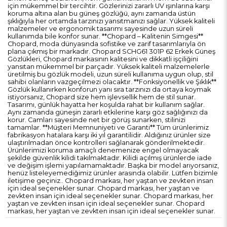
için mükemmel bir tercihtir. Gözlerinizi zararlı UV ışınlarına karşı
koruma altına alan bu güneş gözlüğü, aynı zamanda üstün
şıklığıyla her ortamda tarzınızı yansıtmanızı sağlar. Yüksek kaliteli
malzemeler ve ergonomik tasarımı sayesinde uzun süreli
kullanımda bile konfor sunar. **Chopard – Kalitenin Simgesi**
Chopard, moda dünyasında sofistike ve zarif tasarımlarıyla ön
plana çıkmış bir markadır. Chopard SCHG61 301P 62 Erkek Güneş
Gözlükleri, Chopard markasının kalitesini ve dikkatli işçiliğini
yansıtan mükemmel bir parçadır. Yüksek kaliteli malzemelerle
üretilmiş bu gözlük modeli, uzun süreli kullanıma uygun olup, stil
sahibi olanların vazgeçilmezi olacaktır. **Fonksiyonellik ve Şıklık**
Gözlük kullanırken konforun yanı sıra tarzınızı da ortaya koymak
istiyorsanız, Chopard size hem işlevsellik hem de stil sunar.
Tasarımı, günlük hayatta her koşulda rahat bir kullanım sağlar.
Aynı zamanda güneşin zararlı etkilerine karşı göz sağlığınızı da
korur. Camları sayesinde net bir görüş sunarken, stilinizi
tamamlar. **Müşteri Memnuniyeti ve Garanti** Tüm ürünlerimiz
fabrikasyon hatalara karşı iki yıl garantilidir. Aldığınız ürünler size
ulaştırılmadan önce kontrolleri sağlanarak gönderilmektedir.
Ürünlerimizi koruma amaçlı denemenize engel olmayacak
şekilde güvenlik kilidi takılmaktadır. Kilidi açılmış ürünlerde iade
ve değişim işlemi yapılamamaktadır. Başka bir model arıyorsanız,
henüz listeleyemediğimiz ürünler arasında olabilir. Lütfen bizimle
iletişime geçiniz.. Chopard markası, her yaştan ve zevkten insan
için ideal seçenekler sunar. Chopard markası, her yaştan ve
zevkten insan için ideal seçenekler sunar. Chopard markası, her
yaştan ve zevkten insan için ideal seçenekler sunar. Chopard
markası, her yaştan ve zevkten insan için ideal seçenekler sunar.