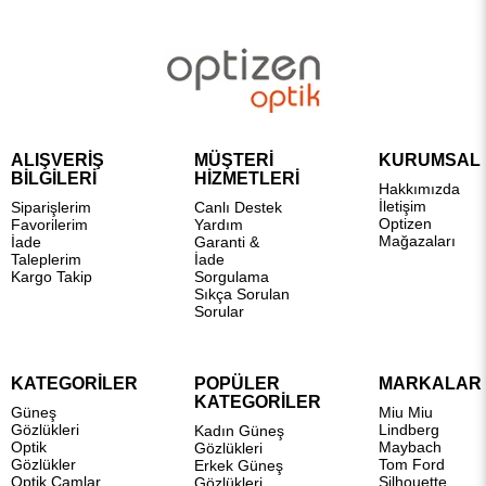
ALIŞVERİŞ
MÜŞTERİ
KURUMSAL
BİLGİLERİ
HİZMETLERİ
Hakkımızda
İletişim
Siparişlerim
Canlı Destek
Optizen
Favorilerim
Yardım
Mağazaları
İade
Garanti &
Taleplerim
İade
Kargo Takip
Sorgulama
Sıkça Sorulan
Sorular
KATEGORİLER
POPÜLER
MARKALAR
KATEGORİLER
Güneş
Miu Miu
Gözlükleri
Lindberg
Kadın Güneş
Optik
Maybach
Gözlükleri
Gözlükler
Tom Ford
Erkek Güneş
Optik Camlar
Silhouette
Gözlükleri