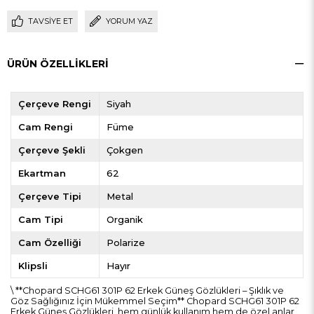
TAVSIYE ET
YORUM YAZ
ÜRÜN ÖZELLIKLERI
Çerçeve Rengi
Siyah
Cam Rengi
Füme
Çerçeve Şekli
Çokgen
Ekartman
62
Çerçeve Tipi
Metal
Cam Tipi
Organik
Cam Özelliği
Polarize
Klipsli
Hayır
\ **Chopard SCHG61 301P 62 Erkek Güneş Gözlükleri – Şıklık ve
Göz Sağlığınız İçin Mükemmel Seçim** Chopard SCHG61 301P 62
Erkek Güneş Gözlükleri, hem günlük kullanım hem de özel anlar