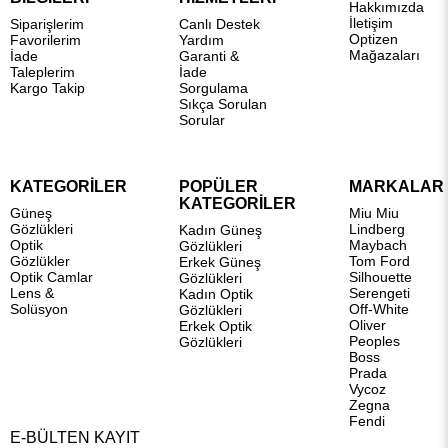
Hakkımızda
İletişim
Siparişlerim
Canlı Destek
Optizen
Favorilerim
Yardım
Mağazaları
İade
Garanti &
Taleplerim
İade
Kargo Takip
Sorgulama
Sıkça Sorulan
Sorular
KATEGORİLER
POPÜLER
MARKALAR
KATEGORİLER
Güneş
Miu Miu
Gözlükleri
Lindberg
Kadın Güneş
Optik
Maybach
Gözlükleri
Gözlükler
Tom Ford
Erkek Güneş
Optik Camlar
Silhouette
Gözlükleri
Lens &
Serengeti
Kadın Optik
Solüsyon
Off-White
Gözlükleri
Oliver
Erkek Optik
Peoples
Gözlükleri
Boss
Prada
Vycoz
Zegna
Fendi
E-BÜLTEN KAYIT