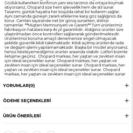
Gözlük kullanırken konforun yanı sıra tarzınızı da ortaya koymak
istiyorsanız, Chopard size hem işlevsellik hem de stil sunar.
Tasarımı, günlük hayatta her koşulda rahat bir kullanım sağlar.
Aynı zamanda güneşin zararlı etkilerine karşı göz sağlığınızı da
korur. Camları sayesinde net bir görüş sunarken, stilinizi
tamamlar. **Müşteri Memnuniyeti ve Garanti** Tüm ürünlerimiz
fabrikasyon hatalara karşı iki yıl garantilidir. Aldığınız ürünler size
ulaştırılmadan önce kontrolleri sağlanarak gönderilmektedir.
Ürünlerimizi koruma amaçlı denemenize engel olmayacak
şekilde güvenlik kilidi takılmaktadır. Kilidi açılmış ürünlerde iade
ve değişim işlemi yapılamamaktadır. Başka bir model arıyorsanız,
henüz listeleyemediğimiz ürünler arasında olabilir. Lütfen bizimle
iletişime geçiniz.. Chopard markası, her yaştan ve zevkten insan
için ideal seçenekler sunar. Chopard markası, her yaştan ve
zevkten insan için ideal seçenekler sunar. Chopard markası, her
yaştan ve zevkten insan için ideal seçenekler sunar. Chopard
markası, her yaştan ve zevkten insan için ideal seçenekler sunar.
YORUMLAR
(0)
ÖDEME SEÇENEKLERI
ÜRÜN ÖNERILERI