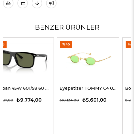
BENZER ÜRÜNLER
%45
%50
Eyepetizer TOMMY C4 09-23 G Erkek Güneş Gözlükleri
Boss 1598/S KB7QT 55 G Erkek Güneş Gözlükleri
₺5.601,00
₺6.132,00
₺10.184,00
₺12.264,00