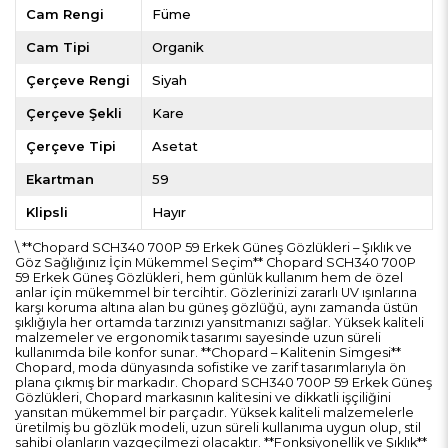
Cam Rengi
Füme
Cam Tipi
Organik
Çerçeve Rengi
Siyah
Çerçeve Şekli
Kare
Çerçeve Tipi
Asetat
Ekartman
59
Klipsli
Hayır
\ **Chopard SCH340 700P 59 Erkek Güneş Gözlükleri – Şıklık ve
Göz Sağlığınız İçin Mükemmel Seçim** Chopard SCH340 700P
59 Erkek Güneş Gözlükleri, hem günlük kullanım hem de özel
anlar için mükemmel bir tercihtir. Gözlerinizi zararlı UV ışınlarına
karşı koruma altına alan bu güneş gözlüğü, aynı zamanda üstün
şıklığıyla her ortamda tarzınızı yansıtmanızı sağlar. Yüksek kaliteli
malzemeler ve ergonomik tasarımı sayesinde uzun süreli
kullanımda bile konfor sunar. **Chopard – Kalitenin Simgesi**
Chopard, moda dünyasında sofistike ve zarif tasarımlarıyla ön
plana çıkmış bir markadır. Chopard SCH340 700P 59 Erkek Güneş
Gözlükleri, Chopard markasının kalitesini ve dikkatli işçiliğini
yansıtan mükemmel bir parçadır. Yüksek kaliteli malzemelerle
üretilmiş bu gözlük modeli, uzun süreli kullanıma uygun olup, stil
sahibi olanların vazgeçilmezi olacaktır. **Fonksiyonellik ve Şıklık**