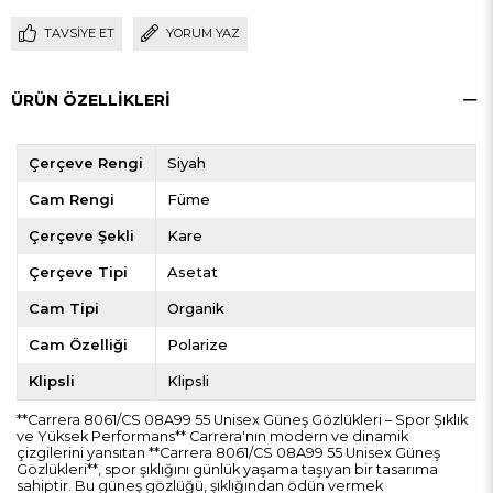
TAVSIYE ET
YORUM YAZ
ÜRÜN ÖZELLIKLERI
Çerçeve Rengi
Siyah
Cam Rengi
Füme
Çerçeve Şekli
Kare
Çerçeve Tipi
Asetat
Cam Tipi
Organik
Cam Özelliği
Polarize
Klipsli
Klipsli
**Carrera 8061/CS 08A99 55 Unisex Güneş Gözlükleri – Spor Şıklık
ve Yüksek Performans** Carrera'nın modern ve dinamik
çizgilerini yansıtan **Carrera 8061/CS 08A99 55 Unisex Güneş
Gözlükleri**, spor şıklığını günlük yaşama taşıyan bir tasarıma
sahiptir. Bu güneş gözlüğü, şıklığından ödün vermek