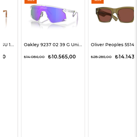
Oakley 9237 02 39 G Unisex Güneş Gözlükleri
Oliver Peoples 5514SU 1678C5 51 G Unisex Güneş Gözlükleri
₺10.565,00
₺14.143,00
₺14.086,00
₺28.285,00