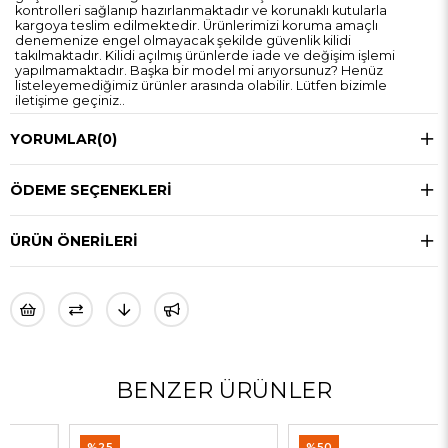
kontrolleri sağlanıp hazırlanmaktadır ve korunaklı kutularla
kargoya teslim edilmektedir. Ürünlerimizi koruma amaçlı
denemenize engel olmayacak şekilde güvenlik kilidi
takılmaktadır. Kilidi açılmış ürünlerde iade ve değişim işlemi
yapılmamaktadır. Başka bir model mi arıyorsunuz? Henüz
listeleyemediğimiz ürünler arasında olabilir. Lütfen bizimle
iletişime geçiniz..
YORUMLAR
(0)
ÖDEME SEÇENEKLERI
ÜRÜN ÖNERILERI
BENZER ÜRÜNLER
%25
%50