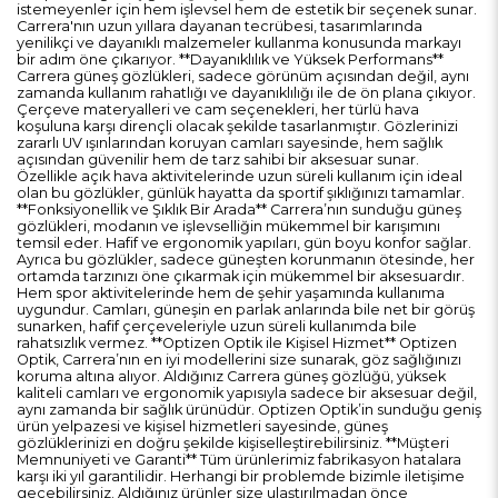
istemeyenler için hem işlevsel hem de estetik bir seçenek sunar.
Carrera'nın uzun yıllara dayanan tecrübesi, tasarımlarında
yenilikçi ve dayanıklı malzemeler kullanma konusunda markayı
bir adım öne çıkarıyor. **Dayanıklılık ve Yüksek Performans**
Carrera güneş gözlükleri, sadece görünüm açısından değil, aynı
zamanda kullanım rahatlığı ve dayanıklılığı ile de ön plana çıkıyor.
Çerçeve materyalleri ve cam seçenekleri, her türlü hava
koşuluna karşı dirençli olacak şekilde tasarlanmıştır. Gözlerinizi
zararlı UV ışınlarından koruyan camları sayesinde, hem sağlık
açısından güvenilir hem de tarz sahibi bir aksesuar sunar.
Özellikle açık hava aktivitelerinde uzun süreli kullanım için ideal
olan bu gözlükler, günlük hayatta da sportif şıklığınızı tamamlar.
**Fonksiyonellik ve Şıklık Bir Arada** Carrera’nın sunduğu güneş
gözlükleri, modanın ve işlevselliğin mükemmel bir karışımını
temsil eder. Hafif ve ergonomik yapıları, gün boyu konfor sağlar.
Ayrıca bu gözlükler, sadece güneşten korunmanın ötesinde, her
ortamda tarzınızı öne çıkarmak için mükemmel bir aksesuardır.
Hem spor aktivitelerinde hem de şehir yaşamında kullanıma
uygundur. Camları, güneşin en parlak anlarında bile net bir görüş
sunarken, hafif çerçeveleriyle uzun süreli kullanımda bile
rahatsızlık vermez. **Optizen Optik ile Kişisel Hizmet** Optizen
Optik, Carrera’nın en iyi modellerini size sunarak, göz sağlığınızı
koruma altına alıyor. Aldığınız Carrera güneş gözlüğü, yüksek
kaliteli camları ve ergonomik yapısıyla sadece bir aksesuar değil,
aynı zamanda bir sağlık ürünüdür. Optizen Optik’in sunduğu geniş
ürün yelpazesi ve kişisel hizmetleri sayesinde, güneş
gözlüklerinizi en doğru şekilde kişiselleştirebilirsiniz. **Müşteri
Memnuniyeti ve Garanti** Tüm ürünlerimiz fabrikasyon hatalara
karşı iki yıl garantilidir. Herhangi bir problemde bizimle iletişime
geçebilirsiniz. Aldığınız ürünler size ulaştırılmadan önce