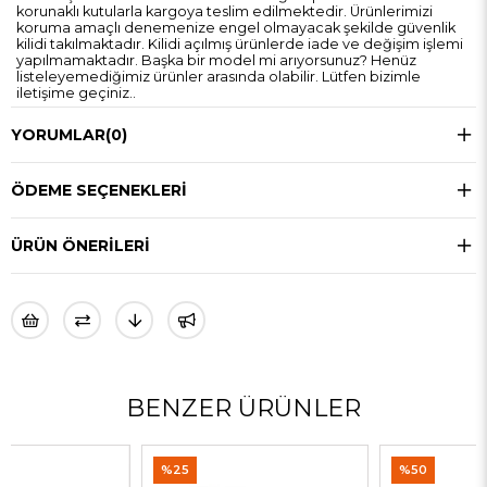
korunaklı kutularla kargoya teslim edilmektedir. Ürünlerimizi
koruma amaçlı denemenize engel olmayacak şekilde güvenlik
kilidi takılmaktadır. Kilidi açılmış ürünlerde iade ve değişim işlemi
yapılmamaktadır. Başka bir model mi arıyorsunuz? Henüz
listeleyemediğimiz ürünler arasında olabilir. Lütfen bizimle
iletişime geçiniz..
YORUMLAR
(0)
ÖDEME SEÇENEKLERI
ÜRÜN ÖNERILERI
BENZER ÜRÜNLER
%25
%50