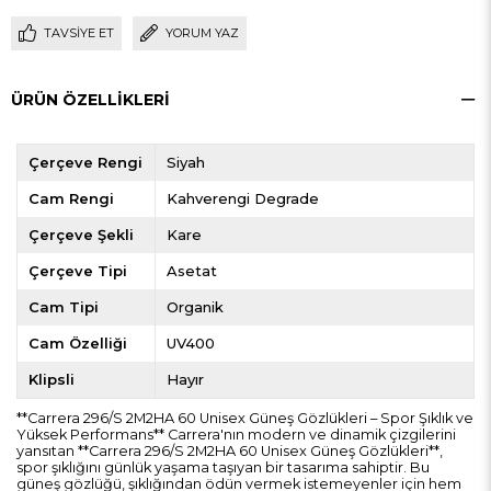
TAVSIYE ET
YORUM YAZ
ÜRÜN ÖZELLIKLERI
Çerçeve Rengi
Siyah
Cam Rengi
Kahverengi Degrade
Çerçeve Şekli
Kare
Çerçeve Tipi
Asetat
Cam Tipi
Organik
Cam Özelliği
UV400
Klipsli
Hayır
**Carrera 296/S 2M2HA 60 Unisex Güneş Gözlükleri – Spor Şıklık ve
Yüksek Performans** Carrera'nın modern ve dinamik çizgilerini
yansıtan **Carrera 296/S 2M2HA 60 Unisex Güneş Gözlükleri**,
spor şıklığını günlük yaşama taşıyan bir tasarıma sahiptir. Bu
güneş gözlüğü, şıklığından ödün vermek istemeyenler için hem