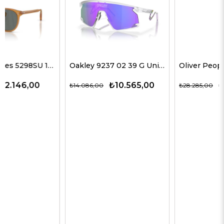
Oakley 9237 02 39 G Unisex Güneş Gözlükleri
Oliver Peoples 5514SU 1678C5 51 G Unisex Güneş Gözlükleri
₺10.565,00
₺14.143,00
₺14.086,00
₺28.285,00