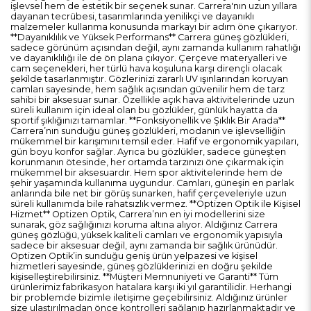
işlevsel hem de estetik bir seçenek sunar. Carrera'nın uzun yıllara
dayanan tecrübesi, tasarımlarında yenilikçi ve dayanıklı
malzemeler kullanma konusunda markayı bir adım öne çıkarıyor.
**Dayanıklılık ve Yüksek Performans** Carrera güneş gözlükleri,
sadece görünüm açısından değil, aynı zamanda kullanım rahatlığı
ve dayanıklılığı ile de ön plana çıkıyor. Çerçeve materyalleri ve
cam seçenekleri, her türlü hava koşuluna karşı dirençli olacak
şekilde tasarlanmıştır. Gözlerinizi zararlı UV ışınlarından koruyan
camları sayesinde, hem sağlık açısından güvenilir hem de tarz
sahibi bir aksesuar sunar. Özellikle açık hava aktivitelerinde uzun
süreli kullanım için ideal olan bu gözlükler, günlük hayatta da
sportif şıklığınızı tamamlar. **Fonksiyonellik ve Şıklık Bir Arada**
Carrera’nın sunduğu güneş gözlükleri, modanın ve işlevselliğin
mükemmel bir karışımını temsil eder. Hafif ve ergonomik yapıları,
gün boyu konfor sağlar. Ayrıca bu gözlükler, sadece güneşten
korunmanın ötesinde, her ortamda tarzınızı öne çıkarmak için
mükemmel bir aksesuardır. Hem spor aktivitelerinde hem de
şehir yaşamında kullanıma uygundur. Camları, güneşin en parlak
anlarında bile net bir görüş sunarken, hafif çerçeveleriyle uzun
süreli kullanımda bile rahatsızlık vermez. **Optizen Optik ile Kişisel
Hizmet** Optizen Optik, Carrera’nın en iyi modellerini size
sunarak, göz sağlığınızı koruma altına alıyor. Aldığınız Carrera
güneş gözlüğü, yüksek kaliteli camları ve ergonomik yapısıyla
sadece bir aksesuar değil, aynı zamanda bir sağlık ürünüdür.
Optizen Optik’in sunduğu geniş ürün yelpazesi ve kişisel
hizmetleri sayesinde, güneş gözlüklerinizi en doğru şekilde
kişiselleştirebilirsiniz. **Müşteri Memnuniyeti ve Garanti** Tüm
ürünlerimiz fabrikasyon hatalara karşı iki yıl garantilidir. Herhangi
bir problemde bizimle iletişime geçebilirsiniz. Aldığınız ürünler
size ulaştırılmadan önce kontrolleri sağlanıp hazırlanmaktadır ve