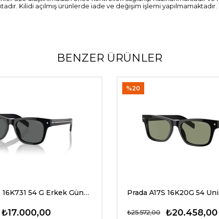
adır. Kilidi açılmış ürünlerde iade ve değişim işlemi yapılmamaktadır
BENZER ÜRÜNLER
%20
Prada A17S 16K731 54 G Erkek Güneş Gözlükleri
₺17.000,00
₺20.458,00
₺25.572,00