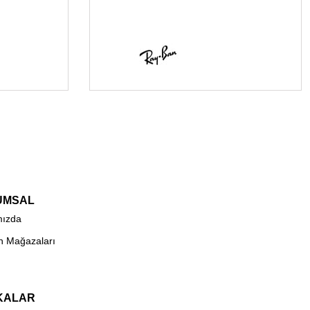
UMSAL
mızda
n Mağazaları
KALAR