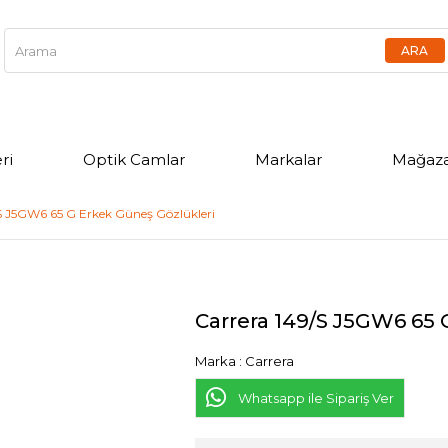
ri
Optik Camlar
Markalar
Mağaza
S J5GW6 65 G Erkek Güneş Gözlükleri
Carrera 149/S J5GW6 65 
Marka
:
Carrera
Whatsapp ile Sipariş Ver