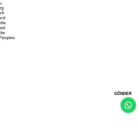
u
rg
ch
ord
ette
eti
ite
 Peoples
GÖNDER