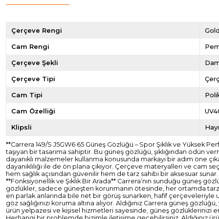
Çerçeve Rengi
Gol
Cam Rengi
Pe
Çerçeve Şekli
Dam
Çerçeve Tipi
Çer
Cam Tipi
Pol
Cam Özelliği
UV4
Klipsli
Hayı
**Carrera 149/S J5GW6 65 Güneş Gözlüğü – Spor Şıklık ve Yüksek Perf
taşıyan bir tasarıma sahiptir. Bu güneş gözlüğü, şıklığından ödün ver
dayanıklı malzemeler kullanma konusunda markayı bir adım öne çıkar
dayanıklılığı ile de ön plana çıkıyor. Çerçeve materyalleri ve cam seçe
hem sağlık açısından güvenilir hem de tarz sahibi bir aksesuar sunar. Ö
**Fonksiyonellik ve Şıklık Bir Arada** Carrera’nın sunduğu güneş gözl
gözlükler, sadece güneşten korunmanın ötesinde, her ortamda tarzı
en parlak anlarında bile net bir görüş sunarken, hafif çerçeveleriyle u
göz sağlığınızı koruma altına alıyor. Aldığınız Carrera güneş gözlüğü
ürün yelpazesi ve kişisel hizmetleri sayesinde, güneş gözlüklerinizi en 
Herhangi bir problemde bizimle iletişime geçebilirsiniz. Aldığınız ür