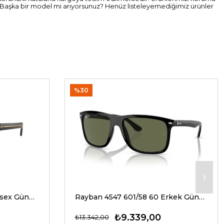
. Başka bir model mi arıyorsunuz? Henüz listeleyemediğimiz ürünler
%30
Prada A17S 16K20G 54 Unisex Güneş Gözlükleri
Rayban 4547 601/58 60 Erkek Güneş Gözlükleri
₺9.339,00
₺13.342,00