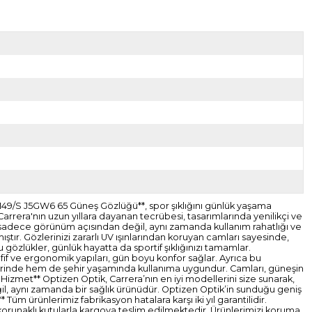
 149/S J5GW6 65 Güneş Gözlüğü**, spor şıklığını günlük yaşama
rrera'nın uzun yıllara dayanan tecrübesi, tasarımlarında yenilikçi ve
 sadece görünüm açısından değil, aynı zamanda kullanım rahatlığı ve
ştır. Gözlerinizi zararlı UV ışınlarından koruyan camları sayesinde,
u gözlükler, günlük hayatta da sportif şıklığınızı tamamlar.
fif ve ergonomik yapıları, gün boyu konfor sağlar. Ayrıca bu
erinde hem de şehir yaşamında kullanıma uygundur. Camları, güneşin
l Hizmet** Optizen Optik, Carrera’nın en iyi modellerini size sunarak,
ğil, aynı zamanda bir sağlık ürünüdür. Optizen Optik’in sunduğu geniş
Tüm ürünlerimiz fabrikasyon hatalara karşı iki yıl garantilidir.
 korunaklı kutularla kargoya teslim edilmektedir. Ürünlerimizi koruma