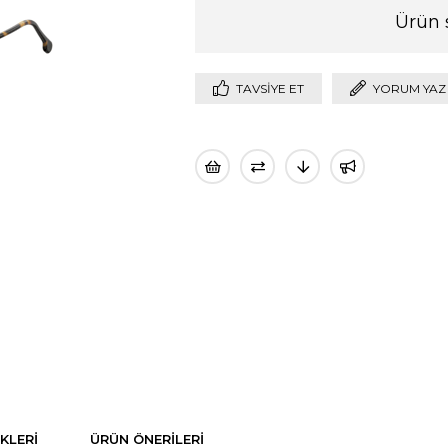
Ürün 
TAVSIYE ET
YORUM YAZ
KLERI
ÜRÜN ÖNERILERI