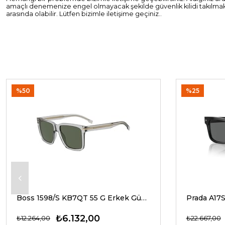
amaçlı denemenize engel olmayacak şekilde güvenlik kilidi takılmakt
arasında olabilir. Lütfen bizimle iletişime geçiniz..
%50
%25
Boss 1598/S KB7QT 55 G Erkek Güneş Gözlükleri
₺6.132,00
₺12.264,00
₺22.667,00