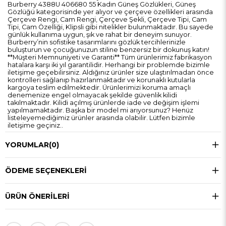
Burberry 4388U 406680 55 Kadın Güneş Gözlükleri, Güneş
Gözlüğü kategorisinde yer alıyor ve çerçeve özellikleri arasında
Çerçeve Rengi, Cam Rengi, Çerçeve Şekli, Çerçeve Tipi, Cam
Tipi, Cam Özelliği, Klipsli gibi nitelikler bulunmaktadır. Bu sayede
günlük kullanıma uygun, şık ve rahat bir deneyim sunuyor.
Burberry’nin sofistike tasarımlarını gözlük tercihlerinizle
buluşturun ve çocuğunuzun stiline benzersiz bir dokunuş katın!
**Müşteri Memnuniyeti ve Garanti** Tüm ürünlerimiz fabrikasyon
hatalara karşı iki yıl garantilidir. Herhangi bir problemde bizimle
iletişime geçebilirsiniz. Aldığınız ürünler size ulaştırılmadan önce
kontrolleri sağlanıp hazırlanmaktadır ve korunaklı kutularla
kargoya teslim edilmektedir. Ürünlerimizi koruma amaçlı
denemenize engel olmayacak şekilde güvenlik kilidi
takılmaktadır. Kilidi açılmış ürünlerde iade ve değişim işlemi
yapılmamaktadır. Başka bir model mi arıyorsunuz? Henüz
listeleyemediğimiz ürünler arasında olabilir. Lütfen bizimle
iletişime geçiniz..
YORUMLAR
(0)
ÖDEME SEÇENEKLERI
ÜRÜN ÖNERILERI