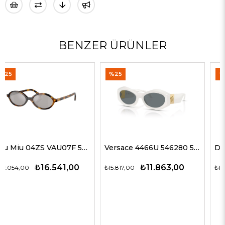
BENZER ÜRÜNLER
%25
%35
Versace 4466U 546280 54 G Kadın Güneş Gözlükleri
Dolce Gabbana 4469 501/87 59 G Kadın Güneş Gözlükleri
₺11.863,00
₺12.563,00
₺15.817,00
₺19.327,00