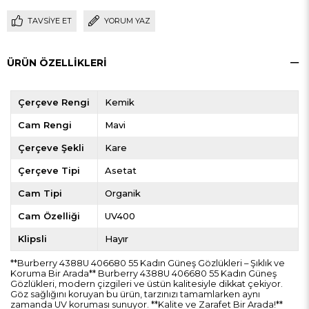
TAVSIYE ET
YORUM YAZ
ÜRÜN ÖZELLIKLERI
Çerçeve Rengi
Kemik
Cam Rengi
Mavi
Çerçeve Şekli
Kare
Çerçeve Tipi
Asetat
Cam Tipi
Organik
Cam Özelliği
UV400
Klipsli
Hayır
**Burberry 4388U 406680 55 Kadın Güneş Gözlükleri – Şıklık ve
Koruma Bir Arada** Burberry 4388U 406680 55 Kadın Güneş
Gözlükleri, modern çizgileri ve üstün kalitesiyle dikkat çekiyor.
Göz sağlığını koruyan bu ürün, tarzınızı tamamlarken aynı
zamanda UV koruması sunuyor. **Kalite ve Zarafet Bir Arada!**