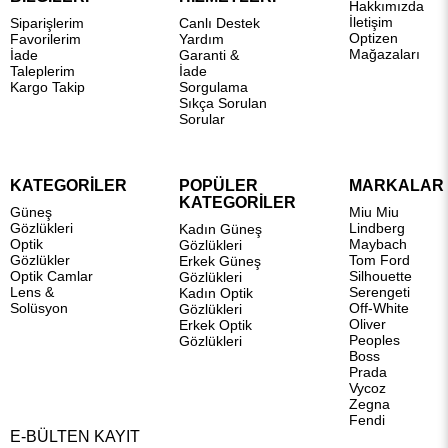
Hakkımızda
İletişim
Siparişlerim
Canlı Destek
Optizen
Favorilerim
Yardım
Mağazaları
İade
Garanti &
Taleplerim
İade
Kargo Takip
Sorgulama
Sıkça Sorulan
Sorular
KATEGORİLER
POPÜLER
MARKALAR
KATEGORİLER
Güneş
Miu Miu
Gözlükleri
Lindberg
Kadın Güneş
Optik
Maybach
Gözlükleri
Gözlükler
Tom Ford
Erkek Güneş
Optik Camlar
Silhouette
Gözlükleri
Lens &
Serengeti
Kadın Optik
Solüsyon
Off-White
Gözlükleri
Oliver
Erkek Optik
Peoples
Gözlükleri
Boss
Prada
Vycoz
Zegna
Fendi
E-BÜLTEN KAYIT