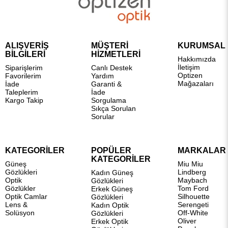
ALIŞVERİŞ
MÜŞTERİ
KURUMSAL
BİLGİLERİ
HİZMETLERİ
Hakkımızda
İletişim
Siparişlerim
Canlı Destek
Optizen
Favorilerim
Yardım
Mağazaları
İade
Garanti &
Taleplerim
İade
Kargo Takip
Sorgulama
Sıkça Sorulan
Sorular
KATEGORİLER
POPÜLER
MARKALAR
KATEGORİLER
Güneş
Miu Miu
Gözlükleri
Lindberg
Kadın Güneş
Optik
Maybach
Gözlükleri
Gözlükler
Tom Ford
Erkek Güneş
Optik Camlar
Silhouette
Gözlükleri
Lens &
Serengeti
Kadın Optik
Solüsyon
Off-White
Gözlükleri
Oliver
Erkek Optik