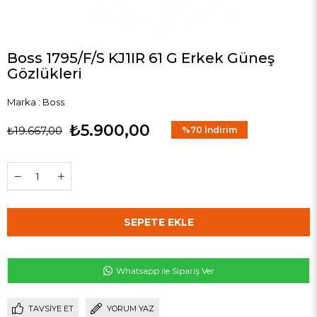
Boss 1795/F/S KJ1IR 61 G Erkek Güneş
Gözlükleri
Marka
:
Boss
₺5.900,00
₺19.667,00
%
70
İndirim
Whatsapp ile Sipariş Ver
TAVSIYE ET
YORUM YAZ