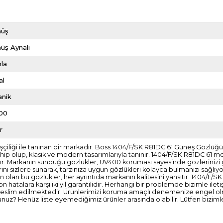
üş
üş Aynalı
la
al
anik
00
r
z işçiliği ile tanınan bir markadır. Boss 1404/F/SK R81DC 61 Güneş Gözl
ip olup, klasik ve modern tasarımlarıyla tanınır. 1404/F/SK R81DC 61 mode
arkanın sunduğu gözlükler, UV400 koruması sayesinde gözlerinizi güneşi
ni sizlere sunarak, tarzınıza uygun gözlükleri kolayca bulmanızı sağlı
an bu gözlükler, her ayrıntıda markanın kalitesini yansıtır. 1404/F/SK R8
hatalara karşı iki yıl garantilidir. Herhangi bir problemde bizimle ileti
 teslim edilmektedir. Ürünlerimizi koruma amaçlı denemenize engel olmay
uz? Henüz listeleyemediğimiz ürünler arasında olabilir. Lütfen bizimle 