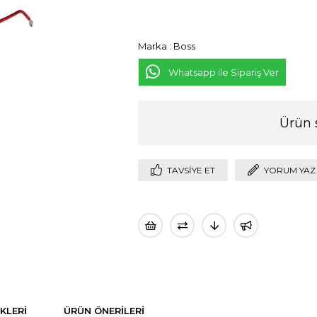
Marka
:
Boss
Whatsapp ile Sipariş Ver
Ürün 
TAVSIYE ET
YORUM YAZ
KLERI
ÜRÜN ÖNERILERI