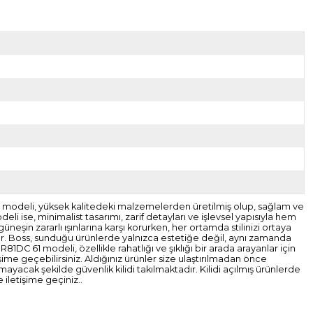
üğü modeli, yüksek kalitedeki malzemelerden üretilmiş olup, sağlam ve
li ise, minimalist tasarımı, zarif detayları ve işlevsel yapısıyla hem
n zararlı ışınlarına karşı korurken, her ortamda stilinizi ortaya
yor. Boss, sunduğu ürünlerde yalnızca estetiğe değil, aynı zamanda
1DC 61 modeli, özellikle rahatlığı ve şıklığı bir arada arayanlar için
şime geçebilirsiniz. Aldığınız ürünler size ulaştırılmadan önce
acak şekilde güvenlik kilidi takılmaktadır. Kilidi açılmış ürünlerde
iletişime geçiniz..