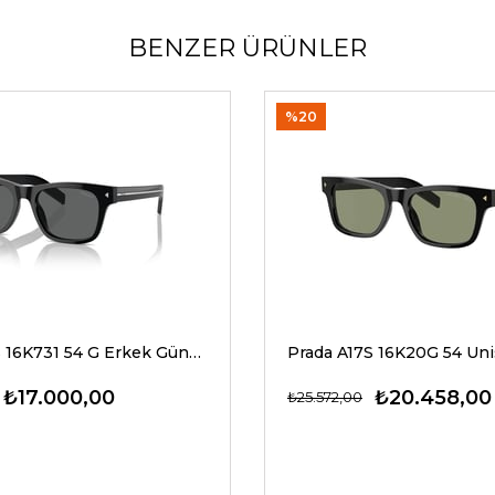
BENZER ÜRÜNLER
%20
Prada A17S 16K731 54 G Erkek Güneş Gözlükleri
₺17.000,00
₺20.458,00
₺25.572,00