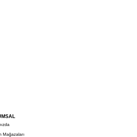
UMSAL
mızda
n Mağazaları