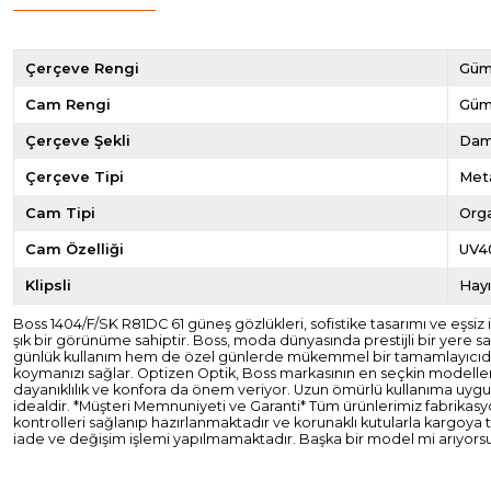
Çerçeve Rengi
Güm
Cam Rengi
Güm
Çerçeve Şekli
Dam
Çerçeve Tipi
Met
Cam Tipi
Org
Cam Özelliği
UV4
Klipsli
Hayı
Boss 1404/F/SK R81DC 61 güneş gözlükleri, sofistike tasarımı ve eşsi
şık bir görünüme sahiptir. Boss, moda dünyasında prestijli bir yere sah
günlük kullanım hem de özel günlerde mükemmel bir tamamlayıcıdır. M
koymanızı sağlar. Optizen Optik, Boss markasının en seçkin modelleri
dayanıklılık ve konfora da önem veriyor. Uzun ömürlü kullanıma uygun ol
idealdir. *Müşteri Memnuniyeti ve Garanti* Tüm ürünlerimiz fabrikasyon 
kontrolleri sağlanıp hazırlanmaktadır ve korunaklı kutularla kargoya
iade ve değişim işlemi yapılmamaktadır. Başka bir model mi arıyorsun