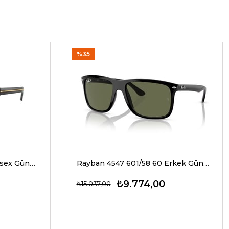
%35
Prada A17S 16K20G 54 Unisex Güneş Gözlükleri
Rayban 4547 601/58 60 Erkek Güneş Gözlükleri
₺9.774,00
₺15.037,00