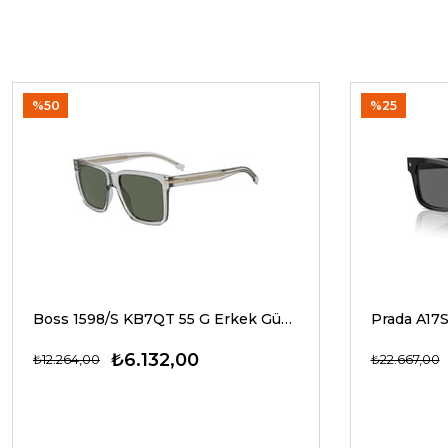
%50
%25
Boss 1598/S KB7QT 55 G Erkek Güneş Gözlükleri
₺6.132,00
₺12.264,00
₺22.667,00