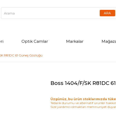
ri
Optik Camlar
Markalar
Mağaza
/SK R81DC 61 Güneş Gözlüğü
Boss 1404/F/SK R81DC 6
Üzgünüz, bu ürün stoklarımızda tüke
Tedarik durumu ve alternatif ürünler hakkınd
Size yardımcı olmaktan memnuniyet duyar