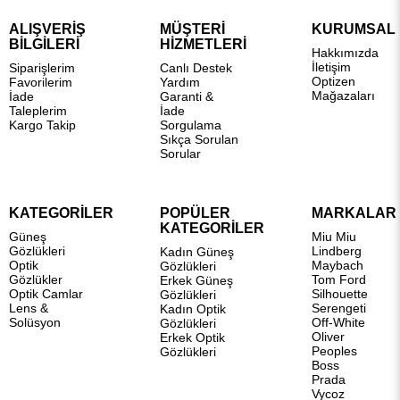
ALIŞVERİŞ
MÜŞTERİ
KURUMSAL
BİLGİLERİ
HİZMETLERİ
Hakkımızda
İletişim
Siparişlerim
Canlı Destek
Optizen
Favorilerim
Yardım
Mağazaları
İade
Garanti &
Taleplerim
İade
Kargo Takip
Sorgulama
Sıkça Sorulan
Sorular
KATEGORİLER
POPÜLER
MARKALAR
KATEGORİLER
Güneş
Miu Miu
Gözlükleri
Lindberg
Kadın Güneş
Optik
Maybach
Gözlükleri
Gözlükler
Tom Ford
Erkek Güneş
Optik Camlar
Silhouette
Gözlükleri
Lens &
Serengeti
Kadın Optik
Solüsyon
Off-White
Gözlükleri
Oliver
Erkek Optik
Peoples
Gözlükleri
Boss
Prada
Vycoz