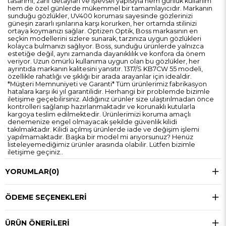
tasarımı, zarif detayları ve işlevsel yapısıyla hem günlük kullanım
hem de özel günlerde mükemmel bir tamamlayıcıdır. Markanın
sunduğu gözlükler, UV400 koruması sayesinde gözlerinizi
güneşin zararlı ışınlarına karşı korurken, her ortamda stilinizi
ortaya koymanızı sağlar. Optizen Optik, Boss markasının en
seçkin modellerini sizlere sunarak, tarzınıza uygun gözlükleri
kolayca bulmanızı sağlıyor. Boss, sunduğu ürünlerde yalnızca
estetiğe değil, aynı zamanda dayanıklılık ve konfora da önem
veriyor. Uzun ömürlü kullanıma uygun olan bu gözlükler, her
ayrıntıda markanın kalitesini yansıtır. 1317/S KB7CW 55 modeli,
özellikle rahatlığı ve şıklığı bir arada arayanlar için idealdir.
*Müşteri Memnuniyeti ve Garanti* Tüm ürünlerimiz fabrikasyon
hatalara karşı iki yıl garantilidir. Herhangi bir problemde bizimle
iletişime geçebilirsiniz. Aldığınız ürünler size ulaştırılmadan önce
kontrolleri sağlanıp hazırlanmaktadır ve korunaklı kutularla
kargoya teslim edilmektedir. Ürünlerimizi koruma amaçlı
denemenize engel olmayacak şekilde güvenlik kilidi
takılmaktadır. Kilidi açılmış ürünlerde iade ve değişim işlemi
yapılmamaktadır. Başka bir model mi arıyorsunuz? Henüz
listeleyemediğimiz ürünler arasında olabilir. Lütfen bizimle
iletişime geçiniz..
YORUMLAR
(0)
ÖDEME SEÇENEKLERI
ÜRÜN ÖNERILERI