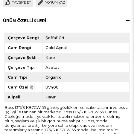
TAVSIYE ET
YORUM YAZ
ÜRÜN ÖZELLIKLERI
Çerçeve Rengi
Şeffaf Gri
Cam Rengi
Gold Aynalı
Çerçeve Şekli
Kare
Çerçeve Tipi
Asetat
Cam Tipi
Organik
Cam Özelliği
UV400
Klipsli
Hayır
Boss 1317/S KB7CW 55 güneş gözlükleri, sofistike tasarımı ve eşsiz
işçiliği ile tanınan bir markadır. Boss 1317/S KB7CW 55 Güneş
Gözlüğü modeli, yüksek kalitedeki malzemelerden üretilmiş
olup, sağlam ve şık bir görünüme sahiptir. Boss, moda
dünyasında prestijli bir yere sahip olup, klasik ve modern
tasarımlarıyla tanınır. 1317/S KB7CW 55 modeli ise, minimalist