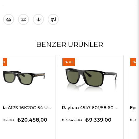
BENZER ÜRÜNLER
%30
%45
Rayban 4547 601/58 60 Erkek Güneş Gözlükleri
Eyepetizer TOMMY C4 09-23 G Erkek Güneş Gözlükleri
₺9.339,00
₺5.601,00
₺13.342,00
₺10.184,00