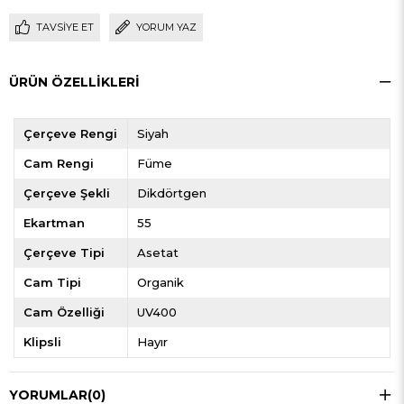
TAVSIYE ET
YORUM YAZ
ÜRÜN ÖZELLIKLERI
Çerçeve Rengi
Siyah
Cam Rengi
Füme
Çerçeve Şekli
Dikdörtgen
Ekartman
55
Çerçeve Tipi
Asetat
Cam Tipi
Organik
Cam Özelliği
UV400
Klipsli
Hayır
YORUMLAR
(0)