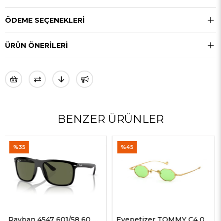
ÖDEME SEÇENEKLERI
ÜRÜN ÖNERILERI
BENZER ÜRÜNLER
%45
%50
Rayban 4547 601/58 60 Erkek Güneş Gözlükleri
Eyepetizer TOMMY C4 09-23 G Erkek Güneş Gözlükleri