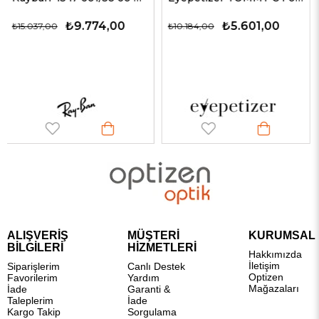
₺9.774,00
₺5.601,00
₺
₺10.184,00
₺12.264,00
ALIŞVERİŞ
MÜŞTERİ
KURUMSAL
BİLGİLERİ
HİZMETLERİ
Hakkımızda
İletişim
Siparişlerim
Canlı Destek
Optizen
Favorilerim
Yardım
Mağazaları
İade
Garanti &
Taleplerim
İade
Kargo Takip
Sorgulama