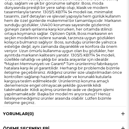
olup, sağlam ve şık bir görünüme sahiptir. Boss, moda
dünyasında prestijli bir yere sahip olup, klasik ve modern
tasarımlarıyla tanınır. 1305/S KB7T4 54 modeli ise, minimalist
tasarımı, zarif detayları ve işlevsel yapısıyla hem günlük kullanım
hem de özel günlerde mükemmel bir tamamlayıcıdır. Markanın
sunduğu gözlükler, UV400 koruması sayesinde gözlerinizi
güneşin zararlı ışınlarına karşı korurken, her ortamda stilinizi
ortaya koymanızı sağlar. Optizen Optik, Boss markasının en
seçkin modellerini sizlere sunarak, tarzınıza uygun gözlükleri
kolayca bulmanızı sağlıyor. Boss, sunduğu ürünlerde yalnızca
estetiğe değil, aynı zamanda dayanıklılık ve konfora da önem
veriyor. Uzun ömürlü kullanıma uygun olan bu gözlükler, her
ayrıntıda markanın kalitesini yansıtır. 1305/S KB7T4 54 modeli,
özellikle rahatlığı ve şıklığı bir arada arayanlar için idealdir.
*Müşteri Memnuniyeti ve Garanti* Tüm ürünlerimiz fabrikasyon
hatalara karşı iki yıl garantilidir. Herhangi bir problemde bizimle
iletişime geçebilirsiniz. Aldığınız ürünler size ulaştırılmadan önce
kontrolleri sağlanıp hazırlanmaktadır ve korunaklı kutularla
kargoya teslim edilmektedir. Ürünlerimizi koruma amaçlı
denemenize engel olmayacak şekilde güvenlik kilidi
takılmaktadır. Kilidi açılmış ürünlerde iade ve değişim işlemi
yapılmamaktadır. Başka bir model mi arıyorsunuz? Henüz
listeleyemediğimiz ürünler arasında olabilir. Lütfen bizimle
iletişime geçiniz..
YORUMLAR
(0)
ÖDEME SEÇENEKLERI