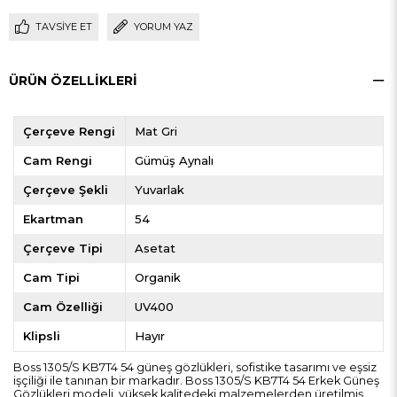
TAVSIYE ET
YORUM YAZ
ÜRÜN ÖZELLIKLERI
Çerçeve Rengi
Mat Gri
Cam Rengi
Gümüş Aynalı
Çerçeve Şekli
Yuvarlak
Ekartman
54
Çerçeve Tipi
Asetat
Cam Tipi
Organik
Cam Özelliği
UV400
Klipsli
Hayır
Boss 1305/S KB7T4 54 güneş gözlükleri, sofistike tasarımı ve eşsiz
işçiliği ile tanınan bir markadır. Boss 1305/S KB7T4 54 Erkek Güneş
Gözlükleri modeli, yüksek kalitedeki malzemelerden üretilmiş