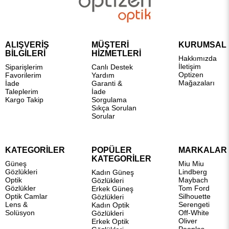
ALIŞVERİŞ
MÜŞTERİ
KURUMSAL
BİLGİLERİ
HİZMETLERİ
Hakkımızda
İletişim
Siparişlerim
Canlı Destek
Optizen
Favorilerim
Yardım
Mağazaları
İade
Garanti &
Taleplerim
İade
Kargo Takip
Sorgulama
Sıkça Sorulan
Sorular
KATEGORİLER
POPÜLER
MARKALAR
KATEGORİLER
Güneş
Miu Miu
Gözlükleri
Lindberg
Kadın Güneş
Optik
Maybach
Gözlükleri
Gözlükler
Tom Ford
Erkek Güneş
Optik Camlar
Silhouette
Gözlükleri
Lens &
Serengeti
Kadın Optik
Solüsyon
Off-White
Gözlükleri
Oliver
Erkek Optik