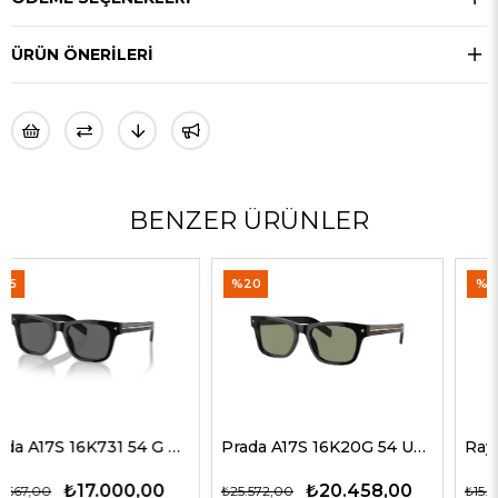
ÜRÜN ÖNERILERI
BENZER ÜRÜNLER
%20
%35
Prada A17S 16K20G 54 Unisex Güneş Gözlükleri
Rayban 4547 601/58 60 Erkek Güneş Gözlükleri
₺20.458,00
₺9.774,00
₺25.572,00
₺15.037,00