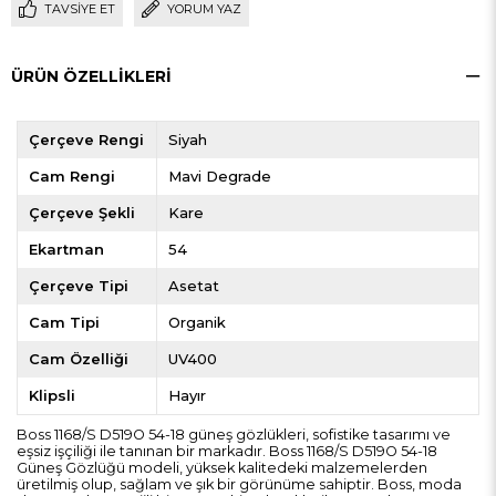
TAVSIYE ET
YORUM YAZ
ÜRÜN ÖZELLIKLERI
Çerçeve Rengi
Siyah
Cam Rengi
Mavi Degrade
Çerçeve Şekli
Kare
Ekartman
54
Çerçeve Tipi
Asetat
Cam Tipi
Organik
Cam Özelliği
UV400
Klipsli
Hayır
Boss 1168/S D519O 54-18 güneş gözlükleri, sofistike tasarımı ve
eşsiz işçiliği ile tanınan bir markadır. Boss 1168/S D519O 54-18
Güneş Gözlüğü modeli, yüksek kalitedeki malzemelerden
üretilmiş olup, sağlam ve şık bir görünüme sahiptir. Boss, moda