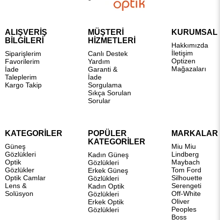
ALIŞVERİŞ
MÜŞTERİ
KURUMSAL
BİLGİLERİ
HİZMETLERİ
Hakkımızda
İletişim
Siparişlerim
Canlı Destek
Optizen
Favorilerim
Yardım
Mağazaları
İade
Garanti &
Taleplerim
İade
Kargo Takip
Sorgulama
Sıkça Sorulan
Sorular
KATEGORİLER
POPÜLER
MARKALAR
KATEGORİLER
Güneş
Miu Miu
Gözlükleri
Lindberg
Kadın Güneş
Optik
Maybach
Gözlükleri
Gözlükler
Tom Ford
Erkek Güneş
Optik Camlar
Silhouette
Gözlükleri
Lens &
Serengeti
Kadın Optik
Solüsyon
Off-White
Gözlükleri
Oliver
Erkek Optik
Peoples
Gözlükleri
Boss