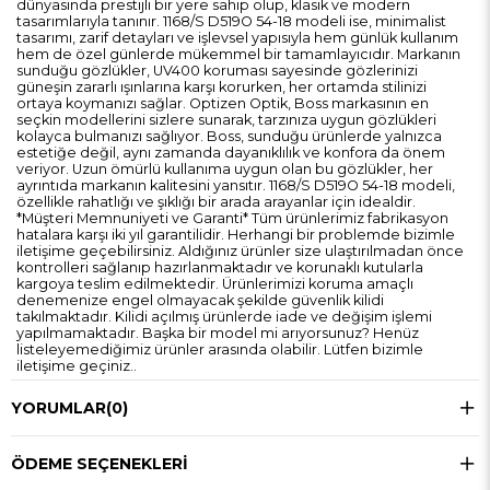
dünyasında prestijli bir yere sahip olup, klasik ve modern
tasarımlarıyla tanınır. 1168/S D519O 54-18 modeli ise, minimalist
tasarımı, zarif detayları ve işlevsel yapısıyla hem günlük kullanım
hem de özel günlerde mükemmel bir tamamlayıcıdır. Markanın
sunduğu gözlükler, UV400 koruması sayesinde gözlerinizi
güneşin zararlı ışınlarına karşı korurken, her ortamda stilinizi
ortaya koymanızı sağlar. Optizen Optik, Boss markasının en
seçkin modellerini sizlere sunarak, tarzınıza uygun gözlükleri
kolayca bulmanızı sağlıyor. Boss, sunduğu ürünlerde yalnızca
estetiğe değil, aynı zamanda dayanıklılık ve konfora da önem
veriyor. Uzun ömürlü kullanıma uygun olan bu gözlükler, her
ayrıntıda markanın kalitesini yansıtır. 1168/S D519O 54-18 modeli,
özellikle rahatlığı ve şıklığı bir arada arayanlar için idealdir.
*Müşteri Memnuniyeti ve Garanti* Tüm ürünlerimiz fabrikasyon
hatalara karşı iki yıl garantilidir. Herhangi bir problemde bizimle
iletişime geçebilirsiniz. Aldığınız ürünler size ulaştırılmadan önce
kontrolleri sağlanıp hazırlanmaktadır ve korunaklı kutularla
kargoya teslim edilmektedir. Ürünlerimizi koruma amaçlı
denemenize engel olmayacak şekilde güvenlik kilidi
takılmaktadır. Kilidi açılmış ürünlerde iade ve değişim işlemi
yapılmamaktadır. Başka bir model mi arıyorsunuz? Henüz
listeleyemediğimiz ürünler arasında olabilir. Lütfen bizimle
iletişime geçiniz..
YORUMLAR
(0)
ÖDEME SEÇENEKLERI