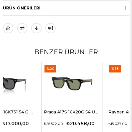
ÜRÜN ÖNERILERI
BENZER ÜRÜNLER
%20
%35
Prada A17S 16K20G 54 Unisex Güneş Gözlükleri
Rayban 4547 601/58 60 Erkek Güneş Gözlükleri
₺20.458,00
₺9.774,00
₺25.572,00
₺15.037,00