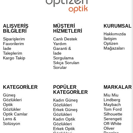
ALIŞVERİŞ
MÜŞTERİ
KURUMSAL
BİLGİLERİ
HİZMETLERİ
Hakkımızda
İletişim
Siparişlerim
Canlı Destek
Optizen
Favorilerim
Yardım
Mağazaları
İade
Garanti &
Taleplerim
İade
Kargo Takip
Sorgulama
Sıkça Sorulan
Sorular
KATEGORİLER
POPÜLER
MARKALAR
KATEGORİLER
Güneş
Miu Miu
Gözlükleri
Lindberg
Kadın Güneş
Optik
Maybach
Gözlükleri
Gözlükler
Tom Ford
Erkek Güneş
Optik Camlar
Silhouette
Gözlükleri
Lens &
Serengeti
Kadın Optik
Solüsyon
Off-White
Gözlükleri
Oliver
Erkek Optik