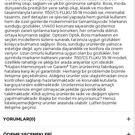
üretilmiş olup, sağlam ve şık bir görünüme sahiptir. Boss, moda
dünyasında prestijli bir yere sahip olup, klasik ve modern
tasarımlarıyla tanınır. 1150/CS FLLKU 55-18 modeli ise, minimalist
tasarımı, zarif detayları ve işlevsel yapısıyla hem günlük kullanım
hem de özel günlerde mükemmel bir tamamlayıcıdır. Markanın
sunduğu gözlükler, UV400 koruması sayesinde gözlerinizi
güneşin zararlı ışınlarına karşı korurken, her ortamda stilinizi
ortaya koymanızı sağlar. Optizen Optik, Boss markasının en
seçkin modellerini sizlere sunarak, tarzınıza uygun gözlükleri
kolayca bulmanızı sağlıyor. Boss, sunduğu ürünlerde yalnızca
estetiğe değil, aynı zamanda dayanıklılık ve konfora da önem
veriyor. Uzun ömürlü kullanıma uygun olan bu gözlükler, her
ayrıntıda markanın kalitesini yansıtır. 1150/CS FLLKU 55-18 modeli,
özellikle rahatlığı ve şıklığı bir arada arayanlar için idealdir.
*Müşteri Memnuniyeti ve Garanti* Tüm ürünlerimiz fabrikasyon
hatalara karşı iki yıl garantilidir. Herhangi bir problemde bizimle
iletişime geçebilirsiniz. Aldığınız ürünler size ulaştırılmadan önce
kontrolleri sağlanıp hazırlanmaktadır ve korunaklı kutularla
kargoya teslim edilmektedir. Ürünlerimizi koruma amaçlı
denemenize engel olmayacak şekilde güvenlik kilidi
takılmaktadır. Kilidi açılmış ürünlerde iade ve değişim işlemi
yapılmamaktadır. Başka bir model mi arıyorsunuz? Henüz
listeleyemediğimiz ürünler arasında olabilir. Lütfen bizimle
iletişime geçiniz..
YORUMLAR
(0)
ÖDEME SEÇENEKLERI