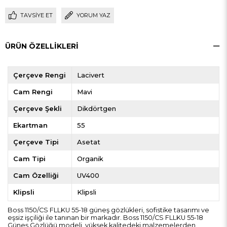
TAVSIYE ET
YORUM YAZ
ÜRÜN ÖZELLIKLERI
Çerçeve Rengi
Lacivert
Cam Rengi
Mavi
Çerçeve Şekli
Dikdörtgen
Ekartman
55
Çerçeve Tipi
Asetat
Cam Tipi
Organik
Cam Özelliği
UV400
Klipsli
Klipsli
Boss 1150/CS FLLKU 55-18 güneş gözlükleri, sofistike tasarımı ve
eşsiz işçiliği ile tanınan bir markadır. Boss 1150/CS FLLKU 55-18
Güneş Gözlüğü modeli, yüksek kalitedeki malzemelerden