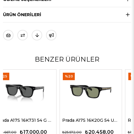
ÜRÜN ÖNERILERI
BENZER ÜRÜNLER
%20
%30
Prada A17S 16K20G 54 Unisex Güneş Gözlükleri
Rayban 4547 601/58 60 Erkek Güneş Gözlükleri
₺20.458,00
₺9.339,00
₺25.572,00
₺13.342,00