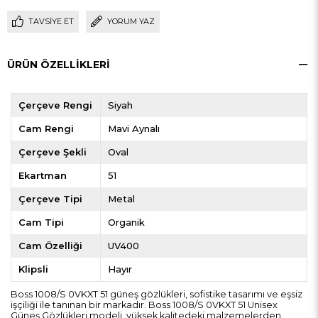
TAVSIYE ET
YORUM YAZ
ÜRÜN ÖZELLIKLERI
Çerçeve Rengi
Siyah
Cam Rengi
Mavi Aynalı
Çerçeve Şekli
Oval
Ekartman
51
Çerçeve Tipi
Metal
Cam Tipi
Organik
Cam Özelliği
UV400
Klipsli
Hayır
Boss 1008/S 0VKXT 51 güneş gözlükleri, sofistike tasarımı ve eşsiz
işçiliği ile tanınan bir markadır. Boss 1008/S 0VKXT 51 Unisex
Güneş Gözlükleri modeli, yüksek kalitedeki malzemelerden