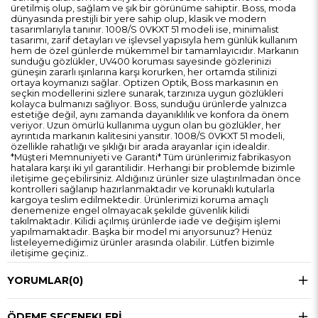
üretilmiş olup, sağlam ve şık bir görünüme sahiptir. Boss, moda
dünyasında prestijli bir yere sahip olup, klasik ve modern
tasarımlarıyla tanınır. 1008/S 0VKXT 51 modeli ise, minimalist
tasarımı, zarif detayları ve işlevsel yapısıyla hem günlük kullanım
hem de özel günlerde mükemmel bir tamamlayıcıdır. Markanın
sunduğu gözlükler, UV400 koruması sayesinde gözlerinizi
güneşin zararlı ışınlarına karşı korurken, her ortamda stilinizi
ortaya koymanızı sağlar. Optizen Optik, Boss markasının en
seçkin modellerini sizlere sunarak, tarzınıza uygun gözlükleri
kolayca bulmanızı sağlıyor. Boss, sunduğu ürünlerde yalnızca
estetiğe değil, aynı zamanda dayanıklılık ve konfora da önem
veriyor. Uzun ömürlü kullanıma uygun olan bu gözlükler, her
ayrıntıda markanın kalitesini yansıtır. 1008/S 0VKXT 51 modeli,
özellikle rahatlığı ve şıklığı bir arada arayanlar için idealdir.
*Müşteri Memnuniyeti ve Garanti* Tüm ürünlerimiz fabrikasyon
hatalara karşı iki yıl garantilidir. Herhangi bir problemde bizimle
iletişime geçebilirsiniz. Aldığınız ürünler size ulaştırılmadan önce
kontrolleri sağlanıp hazırlanmaktadır ve korunaklı kutularla
kargoya teslim edilmektedir. Ürünlerimizi koruma amaçlı
denemenize engel olmayacak şekilde güvenlik kilidi
takılmaktadır. Kilidi açılmış ürünlerde iade ve değişim işlemi
yapılmamaktadır. Başka bir model mi arıyorsunuz? Henüz
listeleyemediğimiz ürünler arasında olabilir. Lütfen bizimle
iletişime geçiniz..
YORUMLAR
(0)
ÖDEME SEÇENEKLERI