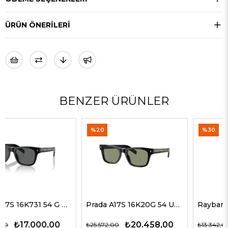
ÜRÜN ÖNERILERI
BENZER ÜRÜNLER
%20
%30
Prada A17S 16K20G 54 Unisex Güneş Gözlükleri
Rayban 4547 601/58 60 Erkek Güneş Gözlükleri
₺20.458,00
₺9.339,00
₺25.572,00
₺13.342,00