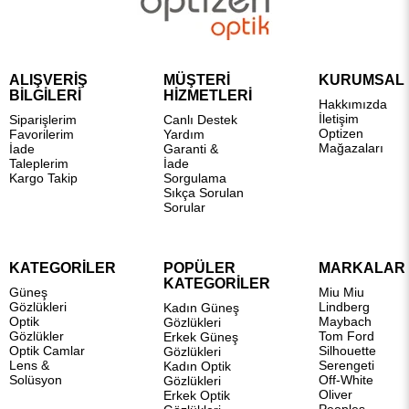
ALIŞVERİŞ
MÜŞTERİ
KURUMSAL
BİLGİLERİ
HİZMETLERİ
Hakkımızda
İletişim
Siparişlerim
Canlı Destek
Optizen
Favorilerim
Yardım
Mağazaları
İade
Garanti &
Taleplerim
İade
Kargo Takip
Sorgulama
Sıkça Sorulan
Sorular
KATEGORİLER
POPÜLER
MARKALAR
KATEGORİLER
Güneş
Miu Miu
Gözlükleri
Lindberg
Kadın Güneş
Optik
Maybach
Gözlükleri
Gözlükler
Tom Ford
Erkek Güneş
Optik Camlar
Silhouette
Gözlükleri
Lens &
Serengeti
Kadın Optik
Solüsyon
Off-White
Gözlükleri
Oliver
Erkek Optik