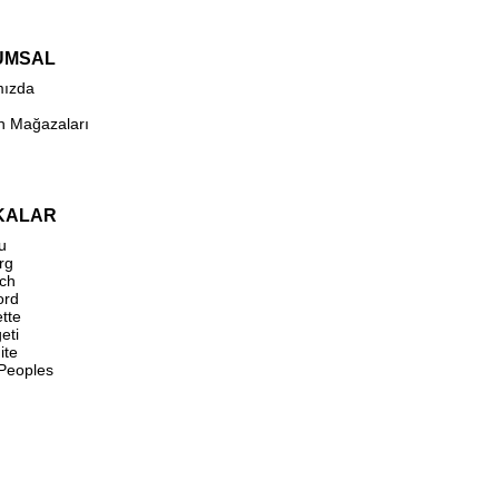
UMSAL
mızda
n Mağazaları
KALAR
u
rg
ch
ord
ette
eti
ite
 Peoples