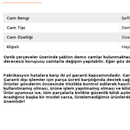
Cam Rengi
Şeff
Cam Tipi
De
Cam Özelliği
Özel
Klipsli
Hayı
Optik çerçeveler üzerinde şablon demo camlar bulunmaktadır.
derecesiz koruyucu camlarla değişim yapılabilir. Eğer göz dere
Fabrikasyon hatalara karşı iki yıl garanti kapsamındadır. G
Garanti dışı işlemler için parça ücreti karşılığında destek sa
Ürünler gönderim öncesinde titizlikle kontrol edilerek hazırl
kullanılmamış olması, ürüne işlem yapılmamış olması ve kil
Ürün uyumsuz ise, tüm parçalarla birlikte güvenlik kilidi açı
Aradığınız başka bir model varsa, listelemediğimiz ürünlerde 
önemlidir!