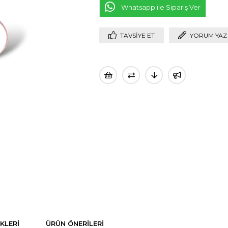
Whatsapp ile Sipariş Ver
TAVSIYE ET
YORUM YAZ
KLERI
ÜRÜN ÖNERILERI