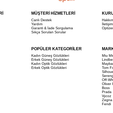
Rİ
MÜŞTERİ HİZMETLERİ
KUR
Canlı Destek
Hakkı
Yardım
İletişim
Garanti & İade Sorgulama
Optize
Sıkça Sorulan Sorular
POPÜLER KATEGORİLER
MAR
Kadın Güneş Gözlükleri
Miu Mi
Erkek Güneş Gözlükleri
Lindbe
Kadın Optik Gözlükleri
Mayba
Erkek Optik Gözlükleri
Tom F
Silhou
Sereng
Off-Wh
Oliver
Boss
Prada
Vycoz
Zegna
Fendi