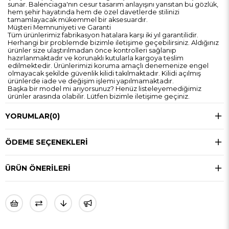
sunar. Balenciaga'nın cesur tasarım anlayışını yansıtan bu gözlük,
hem şehir hayatında hem de özel davetlerde stilinizi
tamamlayacak mükemmel bir aksesuardır.
Müşteri Memnuniyeti ve Garanti
Tüm ürünlerimiz fabrikasyon hatalara karşı iki yıl garantilidir.
Herhangi bir problemde bizimle iletişime geçebilirsiniz. Aldığınız
ürünler size ulaştırılmadan önce kontrolleri sağlanıp
hazırlanmaktadır ve korunaklı kutularla kargoya teslim
edilmektedir. Ürünlerimizi koruma amaçlı denemenize engel
olmayacak şekilde güvenlik kilidi takılmaktadır. Kilidi açılmış
ürünlerde iade ve değişim işlemi yapılmamaktadır.
Başka bir model mi arıyorsunuz? Henüz listeleyemediğimiz
ürünler arasında olabilir. Lütfen bizimle iletişime geçiniz.
YORUMLAR
(0)
ÖDEME SEÇENEKLERI
ÜRÜN ÖNERILERI