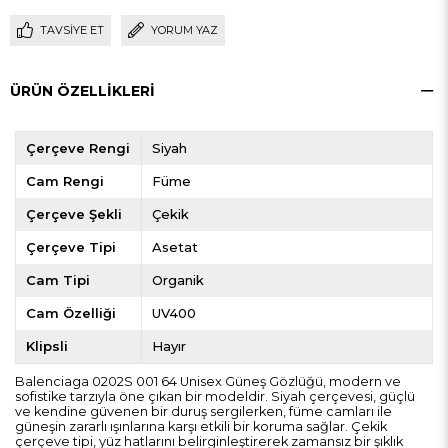
TAVSIYE ET
YORUM YAZ
ÜRÜN ÖZELLIKLERI
Çerçeve Rengi
Siyah
Cam Rengi
Füme
Çerçeve Şekli
Çekik
Çerçeve Tipi
Asetat
Cam Tipi
Organik
Cam Özelliği
UV400
Klipsli
Hayır
Balenciaga 0202S 001 64 Unisex Güneş Gözlüğü, modern ve
sofistike tarzıyla öne çıkan bir modeldir. Siyah çerçevesi, güçlü
ve kendine güvenen bir duruş sergilerken, füme camları ile
güneşin zararlı ışınlarına karşı etkili bir koruma sağlar. Çekik
çerçeve tipi, yüz hatlarını belirginleştirerek zamansız bir şıklık