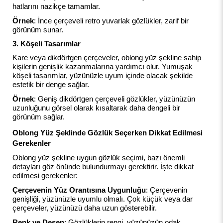
hatlarını nazikçe tamamlar.
Örnek
: İnce çerçeveli retro yuvarlak gözlükler, zarif bir
görünüm sunar.
3. Köşeli Tasarımlar
Kare veya dikdörtgen çerçeveler, oblong yüz şekline sahip
kişilerin genişlik kazanmalarına yardımcı olur. Yumuşak
köşeli tasarımlar, yüzünüzle uyum içinde olacak şekilde
estetik bir denge sağlar.
Örnek
: Geniş dikdörtgen çerçeveli gözlükler, yüzünüzün
uzunluğunu görsel olarak kısaltarak daha dengeli bir
görünüm sağlar.
Oblong Yüz Şeklinde Gözlük Seçerken Dikkat Edilmesi
Gerekenler
Oblong yüz şekline uygun gözlük seçimi, bazı önemli
detayları göz önünde bulundurmayı gerektirir. İşte dikkat
edilmesi gerekenler:
Çerçevenin Yüz Orantısına Uygunluğu
: Çerçevenin
genişliği, yüzünüzle uyumlu olmalı. Çok küçük veya dar
çerçeveler, yüzünüzü daha uzun gösterebilir.
Renk ve Desen
: Gözlüklerin rengi, yüzünüzün odak