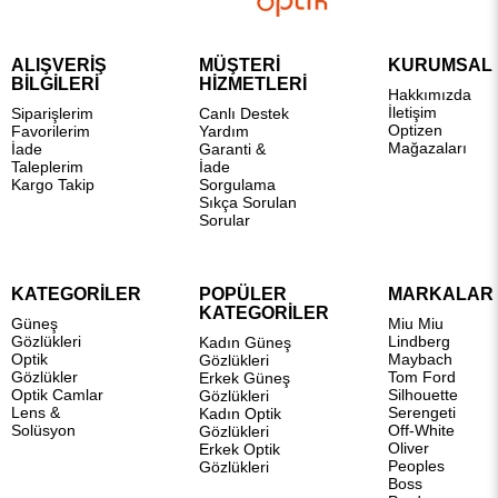
ALIŞVERİŞ
MÜŞTERİ
KURUMSAL
BİLGİLERİ
HİZMETLERİ
Hakkımızda
İletişim
Siparişlerim
Canlı Destek
Optizen
Favorilerim
Yardım
Mağazaları
İade
Garanti &
Taleplerim
İade
Kargo Takip
Sorgulama
Sıkça Sorulan
Sorular
KATEGORİLER
POPÜLER
MARKALAR
KATEGORİLER
Güneş
Miu Miu
Gözlükleri
Lindberg
Kadın Güneş
Optik
Maybach
Gözlükleri
Gözlükler
Tom Ford
Erkek Güneş
Optik Camlar
Silhouette
Gözlükleri
Lens &
Serengeti
Kadın Optik
Solüsyon
Off-White
Gözlükleri
Oliver
Erkek Optik
Peoples
Gözlükleri
Boss