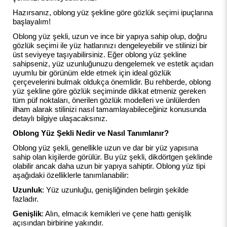
Hazırsanız, oblong yüz şekline göre gözlük seçimi ipuçlarına
başlayalım!
Oblong yüz şekli, uzun ve ince bir yapıya sahip olup, doğru
gözlük seçimi ile yüz hatlarınızı dengeleyebilir ve stilinizi bir
üst seviyeye taşıyabilirsiniz. Eğer oblong yüz şekline
sahipseniz, yüz uzunluğunuzu dengelemek ve estetik açıdan
uyumlu bir görünüm elde etmek için ideal gözlük
çerçevelerini bulmak oldukça önemlidir. Bu rehberde, oblong
yüz şekline göre gözlük seçiminde dikkat etmeniz gereken
tüm püf noktaları, önerilen gözlük modelleri ve ünlülerden
ilham alarak stilinizi nasıl tamamlayabileceğiniz konusunda
detaylı bilgiye ulaşacaksınız.
Oblong Yüz Şekli Nedir ve Nasıl Tanımlanır?
Oblong yüz şekli, genellikle uzun ve dar bir yüz yapısına
sahip olan kişilerde görülür. Bu yüz şekli, dikdörtgen şeklinde
olabilir ancak daha uzun bir yapıya sahiptir. Oblong yüz tipi
aşağıdaki özelliklerle tanımlanabilir:
Uzunluk
: Yüz uzunluğu, genişliğinden belirgin şekilde
fazladır.
Genişlik
: Alın, elmacık kemikleri ve çene hattı genişlik
açısından birbirine yakındır.