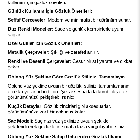
kullanım için gözlük önerileri:
Günlük Kullanım İçin Gözlük Önerileri:
Şeffaf Çerçeveler
: Modern ve minimalist bir görünüm sunar.
Düz Renkli Modeller
: Sade ve günlük kombinlerle uyum
sağlar.
Özel Günler İçin Gözlük Önerileri:
Metalik Çerçeveler
: Şıklığı ve zarafeti artırır.
Renkli ve Desenli Çerçeveler
: Cesur bir stil yaratır ve dikkat
çeker.
Oblong Yüz Şekline Göre Gözlük Stilinizi Tamamlayın
Oblong yüz şekline uygun bir gözlük, stilinizi tamamlamanın
en etkili yollarından biridir. Şık aksesuarlarla kombinleyerek
görünümünüzü pekiştirebilirsiniz:
Küçük Detaylar
: Gözlük zincirleri gibi aksesuarlar,
görünümünüze zarif bir dokunuş katar.
Saç Modeli
: Saçınızı yüz şeklinize uygun şekilde
şekillendirerek gözlüklerinizi daha fazla vurgulayabilirsiniz.
Oblong Yüz Şekline Sahip Ünlülerden Gözlük İlhamı