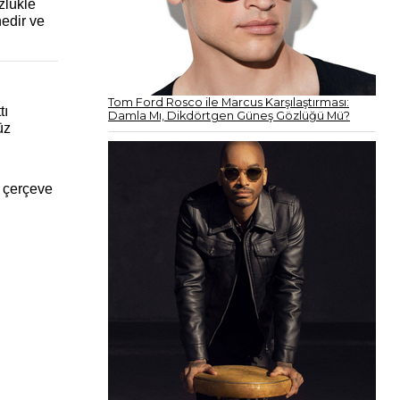
zlükle
nedir ve
Tom Ford Rosco ile Marcus Karşılaştırması:
tı
Damla Mı, Dikdörtgen Güneş Gözlüğü Mü?
üz
a çerçeve