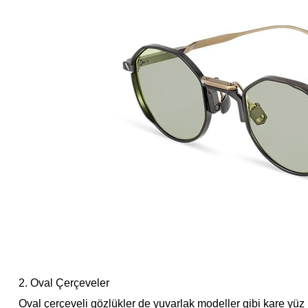
2. Oval Çerçeveler
Oval çerçeveli gözlükler de yuvarlak modeller gibi kare yüz 