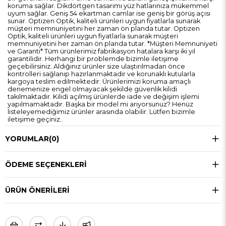
koruma sağlar. Dikdörtgen tasarımı yüz hatlarınıza mükemmel
uyum sağlar. Geniş 54 ekartman camlar ise geniş bir görüş açısı
sunar. Optizen Optik, kaliteli ürünleri uygun fiyatlarla sunarak
müşteri memnuniyetini her zaman ön planda tutar. Optizen
Optik, kaliteli ürünleri uygun fiyatlarla sunarak müşteri
memnuniyetini her zaman ön planda tutar. *Müşteri Memnuniyeti
ve Garanti* Tüm ürünlerimiz fabrikasyon hatalara karşı iki yıl
garantilidir. Herhangi bir problemde bizimle iletişime
geçebilirsiniz. Aldığınız ürünler size ulaştırılmadan önce
kontrolleri sağlanıp hazırlanmaktadır ve korunaklı kutularla
kargoya teslim edilmektedir. Ürünlerimizi koruma amaçlı
denemenize engel olmayacak şekilde güvenlik kilidi
takılmaktadır. Kilidi açılmış ürünlerde iade ve değişim işlemi
yapılmamaktadır. Başka bir model mi arıyorsunuz? Henüz
listeleyemediğimiz ürünler arasında olabilir. Lütfen bizimle
iletişime geçiniz..
YORUMLAR
(0)
ÖDEME SEÇENEKLERI
ÜRÜN ÖNERILERI