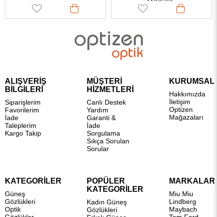
ALIŞVERİŞ
MÜŞTERİ
KURUMSAL
BİLGİLERİ
HİZMETLERİ
Hakkımızda
İletişim
Siparişlerim
Canlı Destek
Optizen
Favorilerim
Yardım
Mağazaları
İade
Garanti &
Taleplerim
İade
Kargo Takip
Sorgulama
Sıkça Sorulan
Sorular
KATEGORİLER
POPÜLER
MARKALAR
KATEGORİLER
Güneş
Miu Miu
Gözlükleri
Lindberg
Kadın Güneş
Optik
Maybach
Gözlükleri