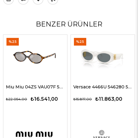
BENZER ÜRÜNLER
%25
%25
Miu Miu 04ZS VAU07F 50 Kadın Güneş Gözlükleri
Versace 4466U 546280 54 G Kadın Güneş Gözlükleri
₺16.541,00
₺11.863,00
₺22.054,00
₺15.817,00