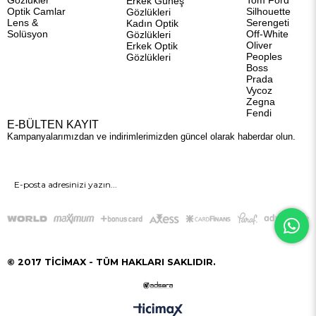
Gözlükler
Tom Ford
Erkek Güneş
Optik Camlar
Silhouette
Gözlükleri
Lens &
Serengeti
Kadın Optik
Solüsyon
Off-White
Gözlükleri
Oliver
Erkek Optik
Peoples
Gözlükleri
Boss
Prada
Vycoz
Zegna
Fendi
E-BÜLTEN KAYIT
Kampanyalarımızdan ve indirimlerimizden güncel olarak haberdar olun.
GÖNDER
© 2017 TİCİMAX - TÜM HAKLARI SAKLIDIR.