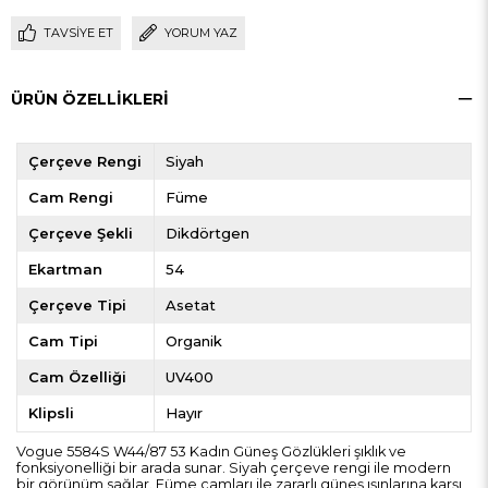
TAVSIYE ET
YORUM YAZ
ÜRÜN ÖZELLIKLERI
Çerçeve Rengi
Siyah
Cam Rengi
Füme
Çerçeve Şekli
Dikdörtgen
Ekartman
54
Çerçeve Tipi
Asetat
Cam Tipi
Organik
Cam Özelliği
UV400
Klipsli
Hayır
Vogue 5584S W44/87 53 Kadın Güneş Gözlükleri şıklık ve
fonksiyonelliği bir arada sunar. Siyah çerçeve rengi ile modern
bir görünüm sağlar. Füme camları ile zararlı güneş ışınlarına karşı