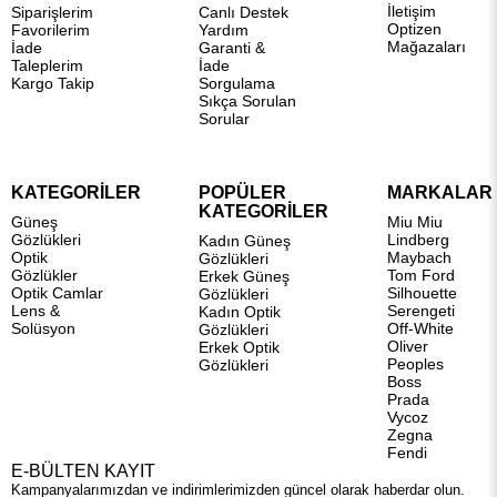
İletişim
Siparişlerim
Canlı Destek
Optizen
Favorilerim
Yardım
Mağazaları
İade
Garanti &
Taleplerim
İade
Kargo Takip
Sorgulama
Sıkça Sorulan
Sorular
KATEGORİLER
POPÜLER
MARKALAR
KATEGORİLER
Güneş
Miu Miu
Gözlükleri
Lindberg
Kadın Güneş
Optik
Maybach
Gözlükleri
Gözlükler
Tom Ford
Erkek Güneş
Optik Camlar
Silhouette
Gözlükleri
Lens &
Serengeti
Kadın Optik
Solüsyon
Off-White
Gözlükleri
Oliver
Erkek Optik
Peoples
Gözlükleri
Boss
Prada
Vycoz
Zegna
Fendi
E-BÜLTEN KAYIT
Kampanyalarımızdan ve indirimlerimizden güncel olarak haberdar olun.