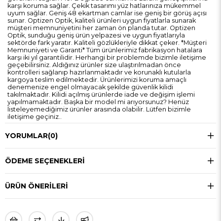
karşı koruma sağlar. Çekik tasarımı yüz hatlarınıza mükemmel
uyum sağlar. Geniş 48 ekartman camlar ise geniş bir görüş açısı
sunar. Optizen Optik, kaliteli ürünleri uygun fiyatlarla sunarak
müşteri memnuniyetini her zaman ön planda tutar. Optizen
Optik, sunduğu geniş ürün yelpazesi ve uygun fiyatlarıyla
sektörde fark yaratır. Kaliteli gözlükleriyle dikkat çeker. *Müşteri
Memnuniyeti ve Garanti* Tüm ürünlerimiz fabrikasyon hatalara
karşı iki yıl garantilidir. Herhangi bir problemde bizimle iletişime
geçebilirsiniz. Aldığınız ürünler size ulaştırılmadan önce
kontrolleri sağlanıp hazırlanmaktadır ve korunaklı kutularla
kargoya teslim edilmektedir. Ürünlerimizi koruma amaçlı
denemenize engel olmayacak şekilde güvenlik kilidi
takılmaktadır. Kilidi açılmış ürünlerde iade ve değişim işlemi
yapılmamaktadır. Başka bir model mi arıyorsunuz? Henüz
listeleyemediğimiz ürünler arasında olabilir. Lütfen bizimle
iletişime geçiniz..
YORUMLAR
(0)
ÖDEME SEÇENEKLERI
ÜRÜN ÖNERILERI