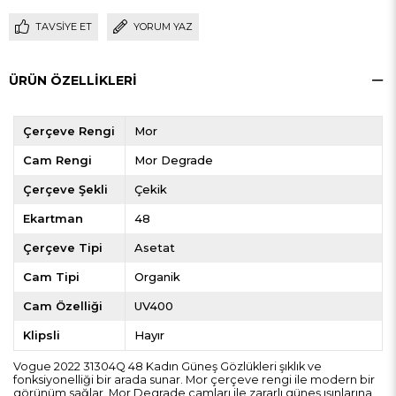
TAVSIYE ET
YORUM YAZ
ÜRÜN ÖZELLIKLERI
Çerçeve Rengi
Mor
Cam Rengi
Mor Degrade
Çerçeve Şekli
Çekik
Ekartman
48
Çerçeve Tipi
Asetat
Cam Tipi
Organik
Cam Özelliği
UV400
Klipsli
Hayır
Vogue 2022 31304Q 48 Kadın Güneş Gözlükleri şıklık ve
fonksiyonelliği bir arada sunar. Mor çerçeve rengi ile modern bir
görünüm sağlar. Mor Degrade camları ile zararlı güneş ışınlarına