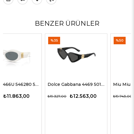
BENZER ÜRÜNLER
%35
%50
Dolce Gabbana 4469 501/87 59 G Kadın Güneş Gözlükleri
Miu Miu 51ZS ZVN50D 69 G Kadın Güneş Gözlükleri
₺12.563,00
₺9.872,00
₺19.327,00
₺19.743,00