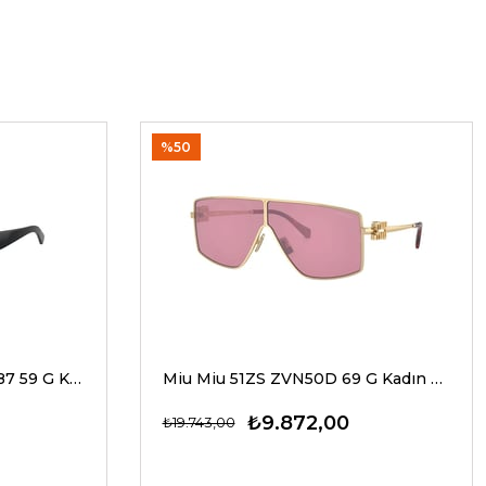
%50
Dolce Gabbana 4469 501/87 59 G Kadın Güneş Gözlükleri
Miu Miu 51ZS ZVN50D 69 G Kadın Güneş Gözlükleri
₺9.872,00
₺19.743,00