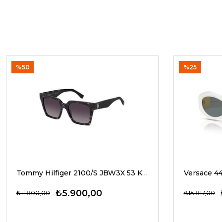
%50
%25
Tommy Hilfiger 2100/S JBW3X 53 Kadın Güneş Gözlükleri
₺5.900,00
₺11.800,00
₺15.817,00