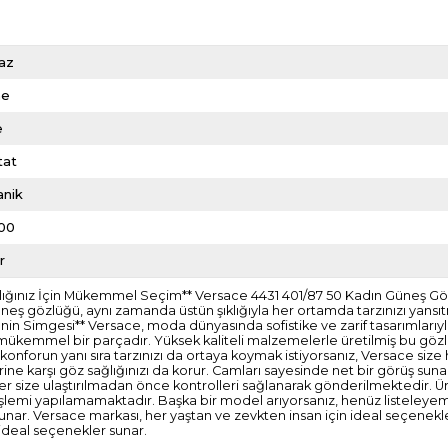
az
me
e
tat
anik
00
r
Sağlığınız İçin Mükemmel Seçim** Versace 4431 401/87 50 Kadın Güneş G
bu güneş gözlüğü, aynı zamanda üstün şıklığıyla her ortamda tarzınızı yan
tenin Simgesi** Versace, moda dünyasında sofistike ve zarif tasarımları
an mükemmel bir parçadır. Yüksek kaliteli malzemelerle üretilmiş bu gözlü
 konforun yanı sıra tarzınızı da ortaya koymak istiyorsanız, Versace size
rine karşı göz sağlığınızı da korur. Camları sayesinde net bir görüş sun
z ürünler size ulaştırılmadan önce kontrolleri sağlanarak gönderilmekte
m işlemi yapılamamaktadır. Başka bir model arıyorsanız, henüz listeleyeme
unar. Versace markası, her yaştan ve zevkten insan için ideal seçenekle
ideal seçenekler sunar.