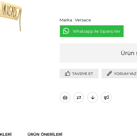
Marka
:
Versace
Whatsapp ile Sipariş Ver
Ürün 
TAVSIYE ET
YORUM YAZ
KLERI
ÜRÜN ÖNERILERI