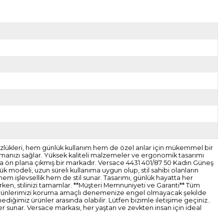
özlükleri, hem günlük kullanım hem de özel anlar için mükemmel bir
sıtmanızı sağlar. Yüksek kaliteli malzemeler ve ergonomik tasarımı
yla ön plana çıkmış bir markadır. Versace 4431 401/87 50 Kadın Güneş
k modeli, uzun süreli kullanıma uygun olup, stil sahibi olanların
 hem işlevsellik hem de stil sunar. Tasarımı, günlük hayatta her
arken, stilinizi tamamlar. **Müşteri Memnuniyeti ve Garanti** Tüm
dir. Ürünlerimizi koruma amaçlı denemenize engel olmayacak şekilde
diğimiz ürünler arasında olabilir. Lütfen bizimle iletişime geçiniz..
r sunar. Versace markası, her yaştan ve zevkten insan için ideal