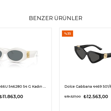
BENZER ÜRÜNLER
%35
Versace 4466U 546280 54 G Kadın Güneş Gözlükleri
₺11.863,00
₺12.563,00
₺19.327,00