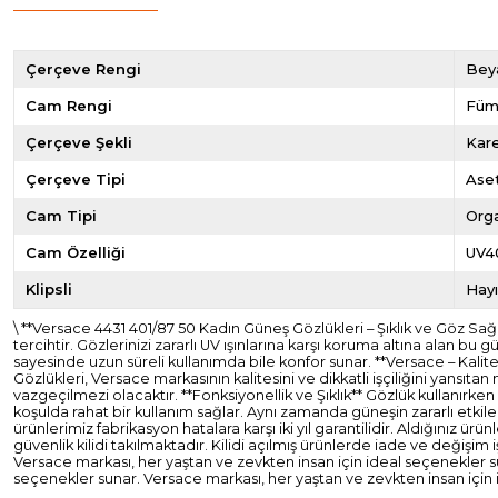
Çerçeve Rengi
Bey
Cam Rengi
Fü
Çerçeve Şekli
Kar
Çerçeve Tipi
Ase
Cam Tipi
Org
Cam Özelliği
UV4
Klipsli
Hayı
\ **Versace 4431 401/87 50 Kadın Güneş Gözlükleri – Şıklık ve Göz 
tercihtir. Gözlerinizi zararlı UV ışınlarına karşı koruma altına alan 
sayesinde uzun süreli kullanımda bile konfor sunar. **Versace – Kali
Gözlükleri, Versace markasının kalitesini ve dikkatli işçiliğini yansıt
vazgeçilmezi olacaktır. **Fonksiyonellik ve Şıklık** Gözlük kullanırken
koşulda rahat bir kullanım sağlar. Aynı zamanda güneşin zararlı etkile
ürünlerimiz fabrikasyon hatalara karşı iki yıl garantilidir. Aldığını
güvenlik kilidi takılmaktadır. Kilidi açılmış ürünlerde iade ve değişi
Versace markası, her yaştan ve zevkten insan için ideal seçenekler s
seçenekler sunar. Versace markası, her yaştan ve zevkten insan için 