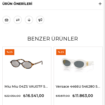
ÜRÜN ÖNERILERI
BENZER ÜRÜNLER
%25
%35
Miu Miu 04ZS VAU07F 50 Kadın Güneş Gözlükleri
Versace 4466U 546280 54 G Kadın Güneş Gözlükleri
16.541,00
₺11.863,00
₺1
₺15.817,00
₺19.327,00