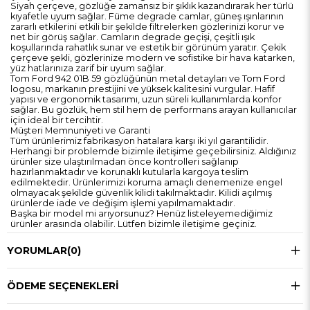
Siyah çerçeve, gözlüğe zamansız bir şıklık kazandırarak her türlü
kıyafetle uyum sağlar. Füme degrade camlar, güneş ışınlarının
zararlı etkilerini etkili bir şekilde filtrelerken gözlerinizi korur ve
net bir görüş sağlar. Camların degrade geçişi, çeşitli ışık
koşullarında rahatlık sunar ve estetik bir görünüm yaratır. Çekik
çerçeve şekli, gözlerinize modern ve sofistike bir hava katarken,
yüz hatlarınıza zarif bir uyum sağlar.
Tom Ford 942 01B 59 gözlüğünün metal detayları ve Tom Ford
logosu, markanın prestijini ve yüksek kalitesini vurgular. Hafif
yapısı ve ergonomik tasarımı, uzun süreli kullanımlarda konfor
sağlar. Bu gözlük, hem stil hem de performans arayan kullanıcılar
için ideal bir tercihtir.
Müşteri Memnuniyeti ve Garanti
Tüm ürünlerimiz fabrikasyon hatalara karşı iki yıl garantilidir.
Herhangi bir problemde bizimle iletişime geçebilirsiniz. Aldığınız
ürünler size ulaştırılmadan önce kontrolleri sağlanıp
hazırlanmaktadır ve korunaklı kutularla kargoya teslim
edilmektedir. Ürünlerimizi koruma amaçlı denemenize engel
olmayacak şekilde güvenlik kilidi takılmaktadır. Kilidi açılmış
ürünlerde iade ve değişim işlemi yapılmamaktadır.
Başka bir model mi arıyorsunuz? Henüz listeleyemediğimiz
ürünler arasında olabilir. Lütfen bizimle iletişime geçiniz.
YORUMLAR
(0)
ÖDEME SEÇENEKLERI