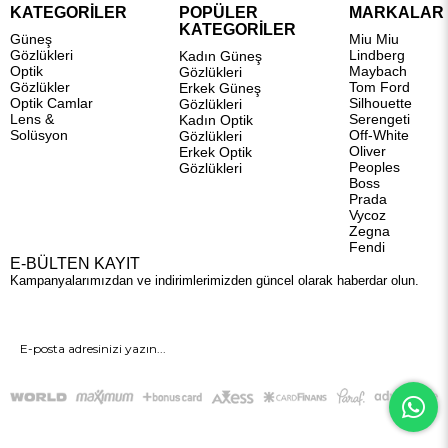
KATEGORİLER
POPÜLER
MARKALAR
KATEGORİLER
Güneş
Miu Miu
Gözlükleri
Lindberg
Kadın Güneş
Optik
Maybach
Gözlükleri
Gözlükler
Tom Ford
Erkek Güneş
Optik Camlar
Silhouette
Gözlükleri
Lens &
Serengeti
Kadın Optik
Solüsyon
Off-White
Gözlükleri
Oliver
Erkek Optik
Peoples
Gözlükleri
Boss
Prada
Vycoz
Zegna
Fendi
E-BÜLTEN KAYIT
Kampanyalarımızdan ve indirimlerimizden güncel olarak haberdar olun.
GÖNDER