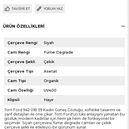
TAVSIYE ET
YORUM YAZ
ÜRÜN ÖZELLIKLERI
Çerçeve Rengi
Siyah
Cam Rengi
Füme Degrade
Çerçeve Şekli
Çekik
Çerçeve Tipi
Asetat
Cam Tipi
Organik
Cam Özelliği
UV400
Klipsli
Hayır
Tom Ford 942 01B 59 Kadın Güneş Gözlüğü, sofistike tasarımı ve
zarif detayları ile öne çıkar. Tom Ford'un lüks anlayışını yansıtan bu
gözlük, modern kadınlar için hem şık hem de fonksiyonel bir
seçimdir. Siyah çerçevesi, füme degrade camları ve çekik
çerçeve şekli ile etkileyici bir görünüm sunar.