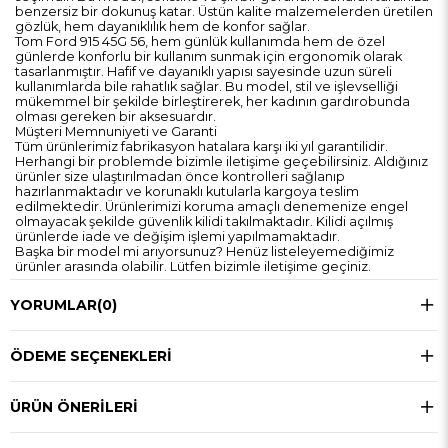
benzersiz bir dokunuş katar. Üstün kalite malzemelerden üretilen
gözlük, hem dayanıklılık hem de konfor sağlar.
Tom Ford 915 45G 56, hem günlük kullanımda hem de özel
günlerde konforlu bir kullanım sunmak için ergonomik olarak
tasarlanmıştır. Hafif ve dayanıklı yapısı sayesinde uzun süreli
kullanımlarda bile rahatlık sağlar. Bu model, stil ve işlevselliği
mükemmel bir şekilde birleştirerek, her kadının gardırobunda
olması gereken bir aksesuardır.
Müşteri Memnuniyeti ve Garanti
Tüm ürünlerimiz fabrikasyon hatalara karşı iki yıl garantilidir.
Herhangi bir problemde bizimle iletişime geçebilirsiniz. Aldığınız
ürünler size ulaştırılmadan önce kontrolleri sağlanıp
hazırlanmaktadır ve korunaklı kutularla kargoya teslim
edilmektedir. Ürünlerimizi koruma amaçlı denemenize engel
olmayacak şekilde güvenlik kilidi takılmaktadır. Kilidi açılmış
ürünlerde iade ve değişim işlemi yapılmamaktadır.
Başka bir model mi arıyorsunuz? Henüz listeleyemediğimiz
ürünler arasında olabilir. Lütfen bizimle iletişime geçiniz.
YORUMLAR
(0)
ÖDEME SEÇENEKLERI
ÜRÜN ÖNERILERI