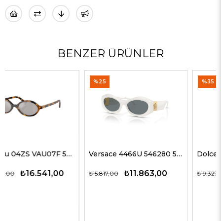
BENZER ÜRÜNLER
%25
%35
Versace 4466U 546280 54 G Kadın Güneş Gözlükleri
Dolce Gabbana 4469 501/87 59 G Kadın Güneş Gözlükleri
₺11.863,00
₺12.563,00
₺15.817,00
₺19.327,00