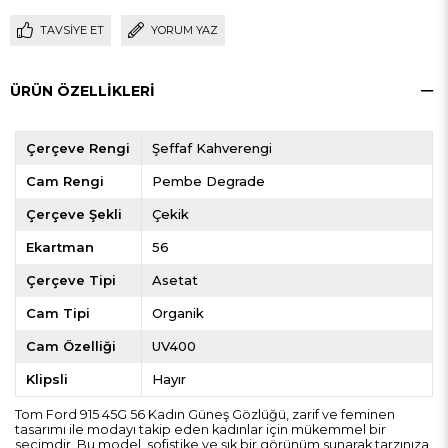
TAVSIYE ET
YORUM YAZ
ÜRÜN ÖZELLIKLERI
Çerçeve Rengi
Şeffaf Kahverengi
Cam Rengi
Pembe Degrade
Çerçeve Şekli
Çekik
Ekartman
56
Çerçeve Tipi
Asetat
Cam Tipi
Organik
Cam Özelliği
UV400
Klipsli
Hayır
Tom Ford 915 45G 56 Kadın Güneş Gözlüğü, zarif ve feminen
tasarımı ile modayı takip eden kadınlar için mükemmel bir
seçimdir. Bu model, sofistike ve şık bir görünüm sunarak tarzınıza