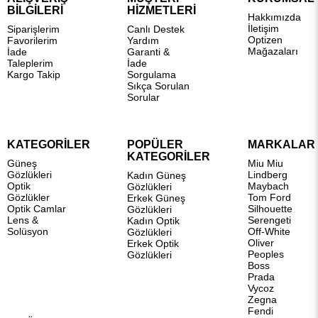
BİLGİLERİ
HİZMETLERİ
Hakkımızda
İletişim
Siparişlerim
Canlı Destek
Optizen
Favorilerim
Yardım
Mağazaları
İade
Garanti &
Taleplerim
İade
Kargo Takip
Sorgulama
Sıkça Sorulan
Sorular
KATEGORİLER
POPÜLER
MARKALAR
KATEGORİLER
Güneş
Miu Miu
Gözlükleri
Lindberg
Kadın Güneş
Optik
Maybach
Gözlükleri
Gözlükler
Tom Ford
Erkek Güneş
Optik Camlar
Silhouette
Gözlükleri
Lens &
Serengeti
Kadın Optik
Solüsyon
Off-White
Gözlükleri
Oliver
Erkek Optik
Peoples
Gözlükleri
Boss
Prada
Vycoz
Zegna
Fendi