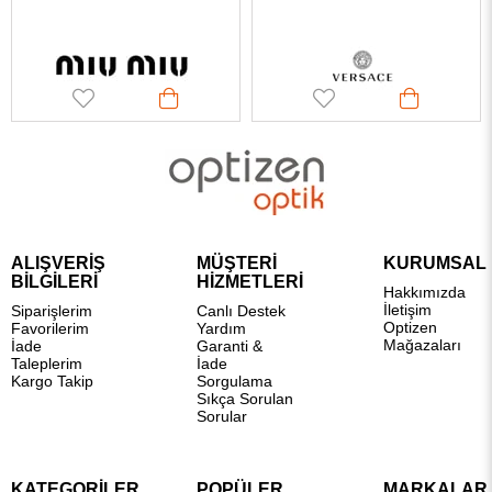
ALIŞVERİŞ
MÜŞTERİ
KURUMSAL
BİLGİLERİ
HİZMETLERİ
Hakkımızda
İletişim
Siparişlerim
Canlı Destek
Optizen
Favorilerim
Yardım
Mağazaları
İade
Garanti &
Taleplerim
İade
Kargo Takip
Sorgulama
Sıkça Sorulan
Sorular
KATEGORİLER
POPÜLER
MARKALAR