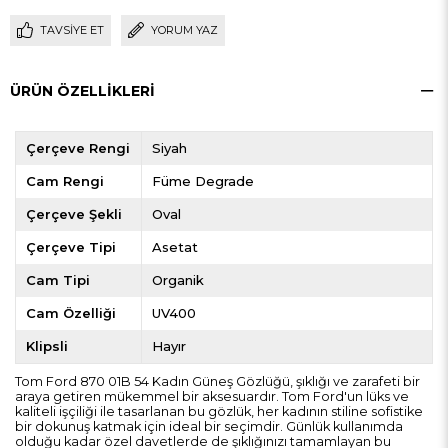
TAVSIYE ET
YORUM YAZ
ÜRÜN ÖZELLIKLERI
Çerçeve Rengi
Siyah
Cam Rengi
Füme Degrade
Çerçeve Şekli
Oval
Çerçeve Tipi
Asetat
Cam Tipi
Organik
Cam Özelliği
UV400
Klipsli
Hayır
Tom Ford 870 01B 54 Kadın Güneş Gözlüğü, şıklığı ve zarafeti bir
araya getiren mükemmel bir aksesuardır. Tom Ford'un lüks ve
kaliteli işçiliği ile tasarlanan bu gözlük, her kadının stiline sofistike
bir dokunuş katmak için ideal bir seçimdir. Günlük kullanımda
olduğu kadar özel davetlerde de şıklığınızı tamamlayan bu