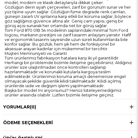
model, modern ve klasik detaylarıyla dikkat çeker.
Gözlüğün derin siyah çerçeveleri, zarif bir görünüm sunar ve her
yüz tipine uyum sağlar. Gözlüğün füme degrade renk camları,
güneşin zararlı UV ışınlarına karşı etkili bir koruma sağlar, böylece
göz sağlığınızı güvence altına alır. Geniş cam yapısı, geniş bir
görüş açısı sunarak her ortamda net bir görüş sağlar.
Tom Ford 870 01B 54 modelinin saplarındaki minimal Tom Ford
logosu, markanın prestijini ve zarif tasarım anlayışını yansıtır. Hafif
ve ergonomik tasarımı sayesinde uzun süreli kullanımlarda bile
konfor sağlar. Bu gözlük, hem şık hem de fonksiyonel bir
aksesuar arayan kadınlar için mükemmel bir tercihtir.
Müşteri Memnuniyeti ve Garanti
Tüm ürünlerimiz fabrikasyon hatalara karşı iki yıl garantilidir.
Herhangi bir problemde bizimle iletişime geçebilirsiniz. Aldığınız
ürünler size ulaştırılmadan önce kontrolleri sağlanıp
hazırlanmaktadır ve korunaklı kutularla kargoya teslim
edilmektedir. Ürünlerimizi koruma amaçlı denemenize engel
olmayacak şekilde güvenlik kilidi takılmaktadır. Kilidi açılmış
ürünlerde iade ve değişim işlemi yapılmamaktadır.
Başka bir model mi arıyorsunuz? Henüz listeleyemediğimiz
ürünler arasında olabilir. Lütfen bizimle iletişime geçiniz.
YORUMLAR
(0)
ÖDEME SEÇENEKLERI