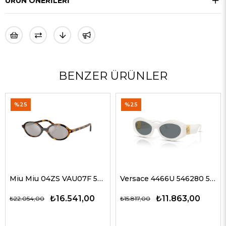
ÜRÜN ÖNERILERI
BENZER ÜRÜNLER
%25
%25
Miu Miu 04ZS VAU07F 50 Kadın Güneş Gözlükleri
Versace 4466U 546280 54 G Kadın Güneş Gözlükleri
₺16.541,00
₺11.863,00
₺22.054,00
₺15.817,00