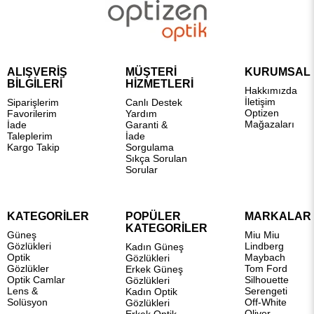
ALIŞVERİŞ
MÜŞTERİ
KURUMSAL
BİLGİLERİ
HİZMETLERİ
Hakkımızda
İletişim
Siparişlerim
Canlı Destek
Optizen
Favorilerim
Yardım
Mağazaları
İade
Garanti &
Taleplerim
İade
Kargo Takip
Sorgulama
Sıkça Sorulan
Sorular
KATEGORİLER
POPÜLER
MARKALAR
KATEGORİLER
Güneş
Miu Miu
Gözlükleri
Lindberg
Kadın Güneş
Optik
Maybach
Gözlükleri
Gözlükler
Tom Ford
Erkek Güneş
Optik Camlar
Silhouette
Gözlükleri
Lens &
Serengeti
Kadın Optik
Solüsyon
Off-White
Gözlükleri
Oliver