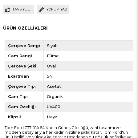
TAVSIYE ET
YORUM YAZ
ÜRÜN ÖZELLIKLERI
Çerçeve Rengi
Siyah
Cam Rengi
Füme
Çerçeve Şekli
Oval
Ekartman
54
Çerçeve Tipi
Asetat
Cam Tipi
Organik
Cam Özelliği
UV400
Klipsli
Hayır
Tom Ford 737 01A 54 Kadın Güneş Gözlüğü, zarif tasarımı ve
modern detaylarıyla her kadının stiline şıklık katar. Tom Ford'un
ünlü işçiliği ve yüksek kalitesiyle tasarlanan bu gözlük, sofistike ve