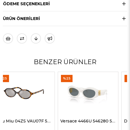
ÖDEME SEÇENEKLERI
ÜRÜN ÖNERILERI
BENZER ÜRÜNLER
%25
%35
Versace 4466U 546280 54 G Kadın Güneş Gözlükleri
Dolce Gabbana 4469 501/87 59 G Kadın Güneş Gözlükleri