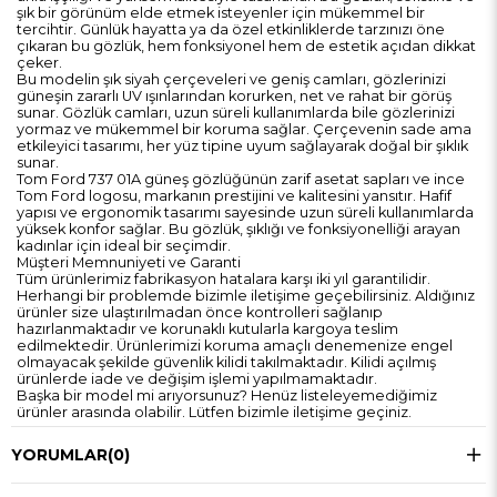
şık bir görünüm elde etmek isteyenler için mükemmel bir
tercihtir. Günlük hayatta ya da özel etkinliklerde tarzınızı öne
çıkaran bu gözlük, hem fonksiyonel hem de estetik açıdan dikkat
çeker.
Bu modelin şık siyah çerçeveleri ve geniş camları, gözlerinizi
güneşin zararlı UV ışınlarından korurken, net ve rahat bir görüş
sunar. Gözlük camları, uzun süreli kullanımlarda bile gözlerinizi
yormaz ve mükemmel bir koruma sağlar. Çerçevenin sade ama
etkileyici tasarımı, her yüz tipine uyum sağlayarak doğal bir şıklık
sunar.
Tom Ford 737 01A güneş gözlüğünün zarif asetat sapları ve ince
Tom Ford logosu, markanın prestijini ve kalitesini yansıtır. Hafif
yapısı ve ergonomik tasarımı sayesinde uzun süreli kullanımlarda
yüksek konfor sağlar. Bu gözlük, şıklığı ve fonksiyonelliği arayan
kadınlar için ideal bir seçimdir.
Müşteri Memnuniyeti ve Garanti
Tüm ürünlerimiz fabrikasyon hatalara karşı iki yıl garantilidir.
Herhangi bir problemde bizimle iletişime geçebilirsiniz. Aldığınız
ürünler size ulaştırılmadan önce kontrolleri sağlanıp
hazırlanmaktadır ve korunaklı kutularla kargoya teslim
edilmektedir. Ürünlerimizi koruma amaçlı denemenize engel
olmayacak şekilde güvenlik kilidi takılmaktadır. Kilidi açılmış
ürünlerde iade ve değişim işlemi yapılmamaktadır.
Başka bir model mi arıyorsunuz? Henüz listeleyemediğimiz
ürünler arasında olabilir. Lütfen bizimle iletişime geçiniz.
YORUMLAR
(0)