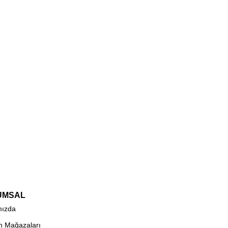
UMSAL
mızda
n Mağazaları