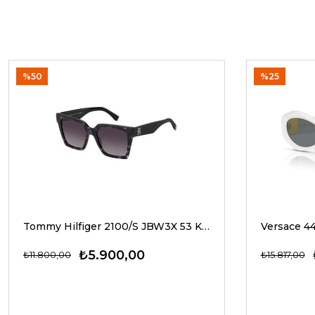
%50
%25
Tommy Hilfiger 2100/S JBW3X 53 Kadın Güneş Gözlükleri
₺5.900,00
₺11.800,00
₺15.817,00