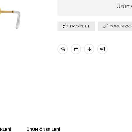
Ürün 
TAVSIYE ET
YORUM YAZ
KLERI
ÜRÜN ÖNERILERI