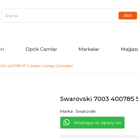
ri
Optik Camlar
Markalar
Mağaza
003 400785 57 G Kadın Güneş Gözlükleri
Swarovski 7003 400785 5
Marka
:
Swarovski
Whatsapp ile Sipariş Ver