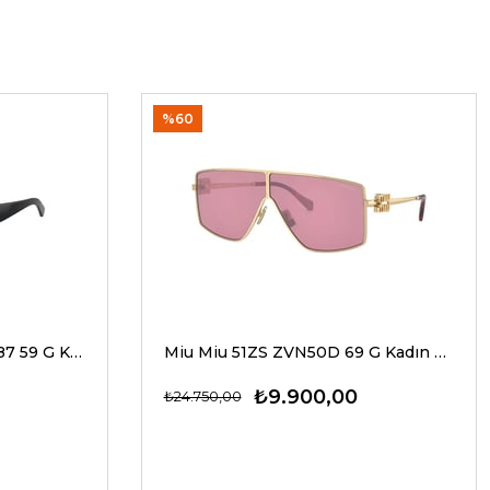
%60
Dolce Gabbana 4469 501/87 59 G Kadın Güneş Gözlükleri
Miu Miu 51ZS ZVN50D 69 G Kadın Güneş Gözlükleri
₺9.900,00
₺24.750,00