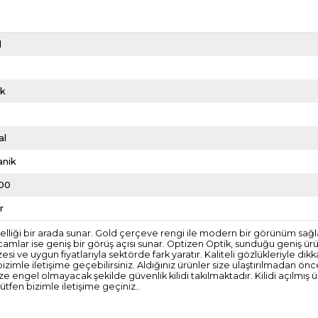
d
ik
al
anik
00
r
liği bir arada sunar. Gold çerçeve rengi ile modern bir görünüm sağlar. 
ar ise geniş bir görüş açısı sunar. Optizen Optik, sunduğu geniş ürün y
si ve uygun fiyatlarıyla sektörde fark yaratır. Kaliteli gözlükleriyle d
bizimle iletişime geçebilirsiniz. Aldığınız ürünler size ulaştırılmadan ön
engel olmayacak şekilde güvenlik kilidi takılmaktadır. Kilidi açılmış
tfen bizimle iletişime geçiniz..