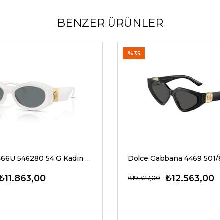
BENZER ÜRÜNLER
%35
Versace 4466U 546280 54 G Kadın Güneş Gözlükleri
₺11.863,00
₺12.563,00
₺19.327,00