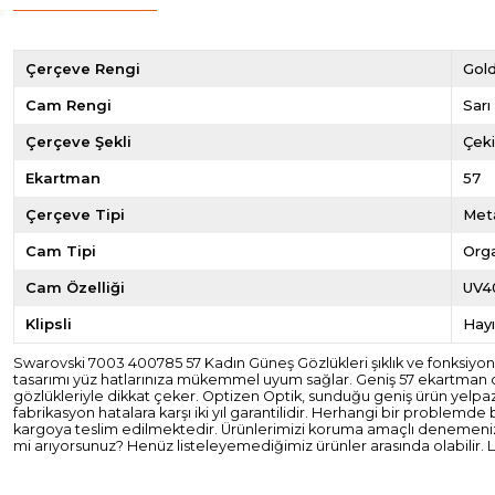
Çerçeve Rengi
Gol
Cam Rengi
Sarı
Çerçeve Şekli
Çek
Ekartman
57
Çerçeve Tipi
Met
Cam Tipi
Org
Cam Özelliği
UV4
Klipsli
Hayı
Swarovski 7003 400785 57 Kadın Güneş Gözlükleri şıklık ve fonksiyonel
tasarımı yüz hatlarınıza mükemmel uyum sağlar. Geniş 57 ekartman caml
gözlükleriyle dikkat çeker. Optizen Optik, sunduğu geniş ürün yelpaze
fabrikasyon hatalara karşı iki yıl garantilidir. Herhangi bir problemde 
kargoya teslim edilmektedir. Ürünlerimizi koruma amaçlı denemenize 
mi arıyorsunuz? Henüz listeleyemediğimiz ürünler arasında olabilir. Lü