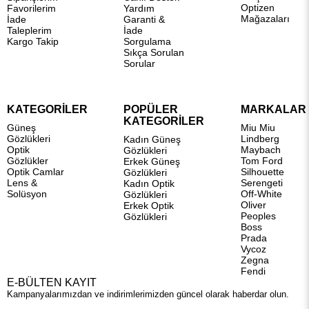
Optizen
Favorilerim
Yardım
Mağazaları
İade
Garanti &
Taleplerim
İade
Kargo Takip
Sorgulama
Sıkça Sorulan
Sorular
KATEGORİLER
POPÜLER
MARKALAR
KATEGORİLER
Güneş
Miu Miu
Gözlükleri
Lindberg
Kadın Güneş
Optik
Maybach
Gözlükleri
Gözlükler
Tom Ford
Erkek Güneş
Optik Camlar
Silhouette
Gözlükleri
Lens &
Serengeti
Kadın Optik
Solüsyon
Off-White
Gözlükleri
Oliver
Erkek Optik
Peoples
Gözlükleri
Boss
Prada
Vycoz
Zegna
Fendi
E-BÜLTEN KAYIT
Kampanyalarımızdan ve indirimlerimizden güncel olarak haberdar olun.