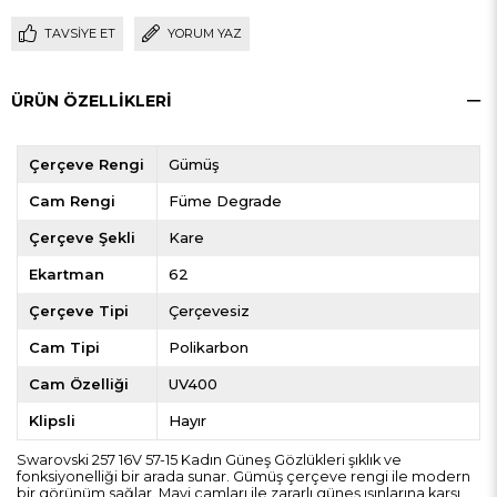
TAVSIYE ET
YORUM YAZ
ÜRÜN ÖZELLIKLERI
Çerçeve Rengi
Gümüş
Cam Rengi
Füme Degrade
Çerçeve Şekli
Kare
Ekartman
62
Çerçeve Tipi
Çerçevesiz
Cam Tipi
Polikarbon
Cam Özelliği
UV400
Klipsli
Hayır
Swarovski 257 16V 57-15 Kadın Güneş Gözlükleri şıklık ve
fonksiyonelliği bir arada sunar. Gümüş çerçeve rengi ile modern
bir görünüm sağlar. Mavi camları ile zararlı güneş ışınlarına karşı