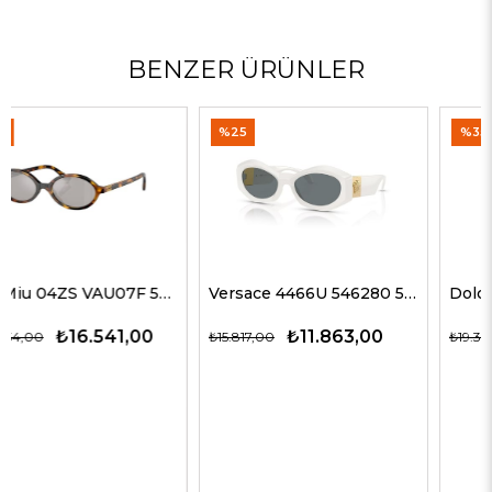
BENZER ÜRÜNLER
%25
%35
Versace 4466U 546280 54 G Kadın Güneş Gözlükleri
Dolce Gabbana 4469 501/87 59 G Kadın Güneş Gözlükleri
₺11.863,00
₺12.563,00
₺15.817,00
₺19.327,00