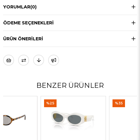
YORUMLAR
(0)
ÖDEME SEÇENEKLERI
ÜRÜN ÖNERILERI
BENZER ÜRÜNLER
%25
%35