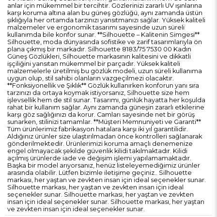
anlar için mükemmel bir tercihtir. Gözlerinizi zararlı UV ışınlarına
karşı koruma altına alan bu güneş gözlüğü, aynı zamanda üstün
şıklığıyla her ortamda tarzınızı yansıtmanızı sağlar. Yüksek kaliteli
malzemeler ve ergonomik tasarımı sayesinde uzun süreli
kullanımda bile konfor sunar. **Silhouette – Kalitenin Simgesi**
Silhouette, moda dünyasında sofistike ve zarif tasarımlarıyla ön
plana çıkmış bir markadır. Silhouette 8183/75 7530 00 Kadın
Güneş Gözlükleri, Silhouette markasının kalitesini ve dikkatli
işçiliğini yansıtan mükemmel bir parçadır. Yüksek kaliteli
malzemelerle üretilmiş bu gözlük modeli, uzun süreli kullanıma
uygun olup, stil sahibi olanların vazgeçilmezi olacaktır.
**Fonksiyonellik ve Şıklık** Gözlük kullanırken konforun yanı sıra
tarzınızı da ortaya koymak istiyorsanız, Silhouette size hem
işlevsellik hem de stil sunar. Tasarımı, günlük hayatta her koşulda
rahat bir kullanım sağlar. Aynı zamanda güneşin zararlı etkilerine
karşı göz sağlığınızı da korur. Camları sayesinde net bir görüş
sunarken, stilinizi tamamlar. **Müşteri Memnuniyeti ve Garanti**
Tüm ürünlerimiz fabrikasyon hatalara karşı iki yıl garantilidir.
Aldığınız ürünler size ulaştırılmadan önce kontrolleri sağlanarak
gönderilmektedir. Ürünlerimizi koruma amaçlı denemenize
engel olmayacak şekilde güvenlik kilidi takılmaktadır. Kilidi
açılmış ürünlerde iade ve değişim işlemi yapılamamaktadır.
Başka bir model arıyorsanız, henüz listeleyemediğimiz ürünler
arasında olabilir. Lütfen bizimle iletişime geçiniz.. Silhouette
markası, her yaştan ve zevkten insan için ideal seçenekler sunar.
Silhouette markası, her yaştan ve zevkten insan için ideal
seçenekler sunar. Silhouette markası, her yaştan ve zevkten
insan için ideal seçenekler sunar. Silhouette markası, her yaştan
ve zevkten insan için ideal seçenekler sunar.