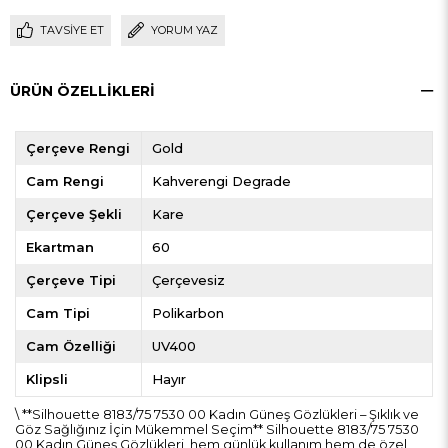
TAVSIYE ET
YORUM YAZ
ÜRÜN ÖZELLIKLERI
Çerçeve Rengi
Gold
Cam Rengi
Kahverengi Degrade
Çerçeve Şekli
Kare
Ekartman
60
Çerçeve Tipi
Çerçevesiz
Cam Tipi
Polikarbon
Cam Özelliği
UV400
Klipsli
Hayır
\ **Silhouette 8183/75 7530 00 Kadın Güneş Gözlükleri – Şıklık ve
Göz Sağlığınız İçin Mükemmel Seçim** Silhouette 8183/75 7530
00 Kadın Güneş Gözlükleri, hem günlük kullanım hem de özel