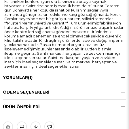
kullanırken konforun yanı sıra tarzınızı da ortaya koymak
istiyorsanız, Saint size hem işlevsellik hem de stil sunar. Tasarımı,
günlük hayatta her koşulda rahat bir kullanım sağlar. Aynı
zamanda güneşin zararlı etkilerine karşı göz sağlığınızı da korur.
Camları sayesinde net bir görüş sunarken, stilinizi tamamlar.
**Müşteri Memnuniyeti ve Garanti** Tüm ürünlerimiz fabrikasyon
hatalara karşı iki yıl garantilidir. Aldığınız ürünler size ulaştırılmadan
önce kontrolleri sağlanarak gönderilmektedir. Ürünlerimizi
koruma amaçlı denemenize engel olmayacak şekilde güvenlik
kilidi takılmaktadır. Kilidi açılmış ürünlerde iade ve değişim işlemi
yapılamamaktadır. Başka bir model arıyorsanız, henüz
listeleyemediğimiz ürünler arasında olabilir. Lütfen bizimle
iletişime geçiniz.. Saint markası, her yaştan ve zevkten insan için
ideal seçenekler sunar. Saint markası, her yaştan ve zevkten
insan için ideal seçenekler sunar. Saint markası, her yaştan ve
zevkten insan için ideal seçenekler sunar.
YORUMLAR
(1)
ÖDEME SEÇENEKLERI
ÜRÜN ÖNERILERI