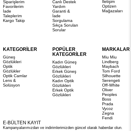
İletişim
Siparişlerim
Canlı Destek
Optizen
Favorilerim
Yardım
Mağazaları
İade
Garanti &
Taleplerim
İade
Kargo Takip
Sorgulama
Sıkça Sorulan
Sorular
KATEGORİLER
POPÜLER
MARKALAR
KATEGORİLER
Güneş
Miu Miu
Gözlükleri
Lindberg
Kadın Güneş
Optik
Maybach
Gözlükleri
Gözlükler
Tom Ford
Erkek Güneş
Optik Camlar
Silhouette
Gözlükleri
Lens &
Serengeti
Kadın Optik
Solüsyon
Off-White
Gözlükleri
Oliver
Erkek Optik
Peoples
Gözlükleri
Boss
Prada
Vycoz
Zegna
Fendi
E-BÜLTEN KAYIT
Kampanyalarımızdan ve indirimlerimizden güncel olarak haberdar olun.