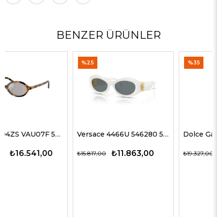
BENZER ÜRÜNLER
%25
%35
Versace 4466U 546280 54 G Kadın Güneş Gözlükleri
Dolce Gabbana 4469 501/87 59 G Kadın Güneş Gözlükleri
₺11.863,00
₺12.563,00
₺15.817,00
₺19.327,00