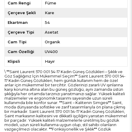
Cam Rengi
Füme
Çerçeve Şekli
Kare
Ekartman
54
Çerçeve Tipi
Asetat
Cam Tipi
Organik
Cam Özelliği
UV400
Klipsli
Hayır
\ **Saint Laurent 570 001 54-17 Kadın Güneş Gözlükleri – Şıklık ve
Göz Sağlığınız İçin Mükemmel Seçim** Saint Laurent 570 001 54-
17 Kadın Güneş Gözlükleri, hem günlük kullanım hem de özel
anlar için mükemmel bir tercihtir. Gözlerinizi zararlı UV ışınlarına
karşı koruma altına alan bu güneş gözlüğü, aynı zamanda üstün
şıklığıyla her ortamda tarzınızı yansıtmanızı sağlar. Yüksek kaliteli
malzemeler ve ergonomik tasarımı sayesinde uzun süreli
kullanımda bile konfor sunar. **Saint – Kalitenin Simgesi** Saint,
moda dünyasında sofistike ve zarif tasarımlarıyla ön plana çıkmış
bir markadır. Saint Laurent 570 001 54-17 Kadın Güneş Gözlükleri,
Saint markasının kalitesini ve dikkatli işçiliğini yansıtan mükemmel
bir parçadır. Yüksek kaliteli malzemelerle üretilmiş bu gözlük
modeli, uzun süreli kullanıma uygun olup, stil sahibi olanların
vazgeçilmezi olacaktır. **Fonksiyonellik ve Şıklık** Gözlük