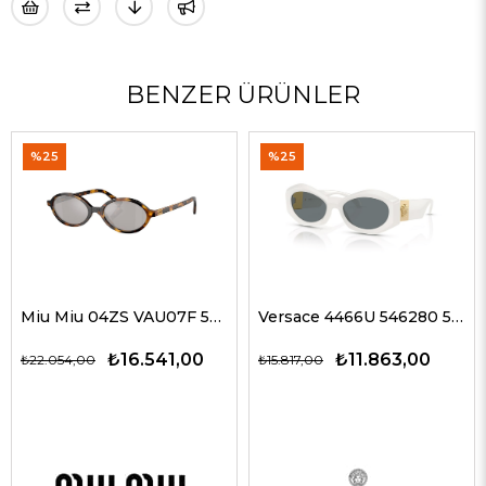
BENZER ÜRÜNLER
%25
%25
Miu Miu 04ZS VAU07F 50 Kadın Güneş Gözlükleri
Versace 4466U 546280 54 G Kadın Güneş Gözlükleri
₺16.541,00
₺11.863,00
₺22.054,00
₺15.817,00