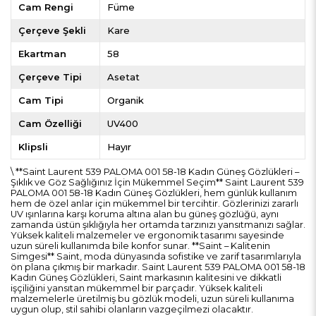
Cam Rengi
Füme
Çerçeve Şekli
Kare
Ekartman
58
Çerçeve Tipi
Asetat
Cam Tipi
Organik
Cam Özelliği
UV400
Klipsli
Hayır
\ **Saint Laurent 539 PALOMA 001 58-18 Kadın Güneş Gözlükleri –
Şıklık ve Göz Sağlığınız İçin Mükemmel Seçim** Saint Laurent 539
PALOMA 001 58-18 Kadın Güneş Gözlükleri, hem günlük kullanım
hem de özel anlar için mükemmel bir tercihtir. Gözlerinizi zararlı
UV ışınlarına karşı koruma altına alan bu güneş gözlüğü, aynı
zamanda üstün şıklığıyla her ortamda tarzınızı yansıtmanızı sağlar.
Yüksek kaliteli malzemeler ve ergonomik tasarımı sayesinde
uzun süreli kullanımda bile konfor sunar. **Saint – Kalitenin
Simgesi** Saint, moda dünyasında sofistike ve zarif tasarımlarıyla
ön plana çıkmış bir markadır. Saint Laurent 539 PALOMA 001 58-18
Kadın Güneş Gözlükleri, Saint markasının kalitesini ve dikkatli
işçiliğini yansıtan mükemmel bir parçadır. Yüksek kaliteli
malzemelerle üretilmiş bu gözlük modeli, uzun süreli kullanıma
uygun olup, stil sahibi olanların vazgeçilmezi olacaktır.