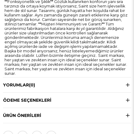
**Fonksiyonellik ve Şıklık** Gözlük kullanırken konforun yanı sıra
tarzınızı da ortaya koymak istiyorsanız, Saint size hem işlevsellik
hem de stil sunar. Tasarımı, günlük hayatta her koşulda rahat bir
kullanım sağlar. Aynı zamanda güneşin zararlı etkilerine karşı göz
sağlığınızı da korur. Camları sayesinde net bir görüş sunarken,
stilinizi tamamlar. **Müşteri Memnuniyeti ve Garanti** Tüm
ürünlerimiz fabrikasyon hatalara karşı iki yıl garantilidir. Aldığınız
ürünler size ulaştırılmadan önce kontrolleri sağlanarak
gönderilmektedir. Ürünlerimizi koruma amaçlı denemenize
engel olmayacak şekilde güvenlik kilidi takılmaktadır. Kilidi
açılmış ürünlerde iade ve değişim işlemi yapılamamaktadır.
Başka bir model arıyorsanız, henüz listeleyemediğimiz ürünler
arasında olabilir. Lütfen bizimle iletişime geçiniz.. Saint markası,
her yaştan ve zevkten insan için ideal seçenekler sunar. Saint
markası, her yaştan ve zevkten insan için ideal seçenekler sunar.
Saint markası, her yaştan ve zevkten insan için ideal seçenekler
sunar.
YORUMLAR
(0)
ÖDEME SEÇENEKLERI
ÜRÜN ÖNERILERI