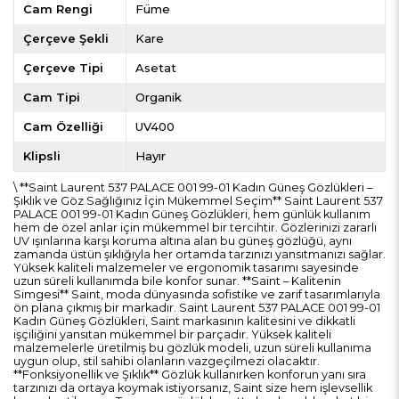
Cam Rengi
Füme
Çerçeve Şekli
Kare
Çerçeve Tipi
Asetat
Cam Tipi
Organik
Cam Özelliği
UV400
Klipsli
Hayır
\ **Saint Laurent 537 PALACE 001 99-01 Kadın Güneş Gözlükleri –
Şıklık ve Göz Sağlığınız İçin Mükemmel Seçim** Saint Laurent 537
PALACE 001 99-01 Kadın Güneş Gözlükleri, hem günlük kullanım
hem de özel anlar için mükemmel bir tercihtir. Gözlerinizi zararlı
UV ışınlarına karşı koruma altına alan bu güneş gözlüğü, aynı
zamanda üstün şıklığıyla her ortamda tarzınızı yansıtmanızı sağlar.
Yüksek kaliteli malzemeler ve ergonomik tasarımı sayesinde
uzun süreli kullanımda bile konfor sunar. **Saint – Kalitenin
Simgesi** Saint, moda dünyasında sofistike ve zarif tasarımlarıyla
ön plana çıkmış bir markadır. Saint Laurent 537 PALACE 001 99-01
Kadın Güneş Gözlükleri, Saint markasının kalitesini ve dikkatli
işçiliğini yansıtan mükemmel bir parçadır. Yüksek kaliteli
malzemelerle üretilmiş bu gözlük modeli, uzun süreli kullanıma
uygun olup, stil sahibi olanların vazgeçilmezi olacaktır.
**Fonksiyonellik ve Şıklık** Gözlük kullanırken konforun yanı sıra
tarzınızı da ortaya koymak istiyorsanız, Saint size hem işlevsellik