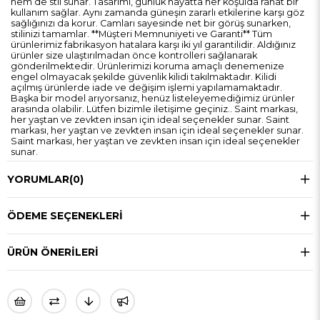
hem de stil sunar. Tasarımı, günlük hayatta her koşulda rahat bir
kullanım sağlar. Aynı zamanda güneşin zararlı etkilerine karşı göz
sağlığınızı da korur. Camları sayesinde net bir görüş sunarken,
stilinizi tamamlar. **Müşteri Memnuniyeti ve Garanti** Tüm
ürünlerimiz fabrikasyon hatalara karşı iki yıl garantilidir. Aldığınız
ürünler size ulaştırılmadan önce kontrolleri sağlanarak
gönderilmektedir. Ürünlerimizi koruma amaçlı denemenize
engel olmayacak şekilde güvenlik kilidi takılmaktadır. Kilidi
açılmış ürünlerde iade ve değişim işlemi yapılamamaktadır.
Başka bir model arıyorsanız, henüz listeleyemediğimiz ürünler
arasında olabilir. Lütfen bizimle iletişime geçiniz.. Saint markası,
her yaştan ve zevkten insan için ideal seçenekler sunar. Saint
markası, her yaştan ve zevkten insan için ideal seçenekler sunar.
Saint markası, her yaştan ve zevkten insan için ideal seçenekler
sunar.
YORUMLAR
(0)
ÖDEME SEÇENEKLERI
ÜRÜN ÖNERILERI