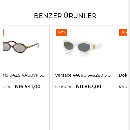
BENZER ÜRÜNLER
%25
%35
Versace 4466U 546280 54 G Kadın Güneş Gözlükleri
Dolce Gabbana 4469 501/87 59 G Kadın Güneş Gözlükleri
₺11.863,00
₺12.563,00
₺15.817,00
₺19.327,00