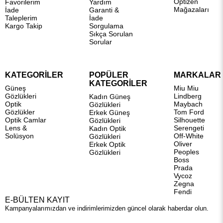
Optizen
Favorilerim
Yardım
Mağazaları
İade
Garanti &
Taleplerim
İade
Kargo Takip
Sorgulama
Sıkça Sorulan
Sorular
KATEGORİLER
POPÜLER
MARKALAR
KATEGORİLER
Güneş
Miu Miu
Gözlükleri
Lindberg
Kadın Güneş
Optik
Maybach
Gözlükleri
Gözlükler
Tom Ford
Erkek Güneş
Optik Camlar
Silhouette
Gözlükleri
Lens &
Serengeti
Kadın Optik
Solüsyon
Off-White
Gözlükleri
Oliver
Erkek Optik
Peoples
Gözlükleri
Boss
Prada
Vycoz
Zegna
Fendi
E-BÜLTEN KAYIT
Kampanyalarımızdan ve indirimlerimizden güncel olarak haberdar olun.