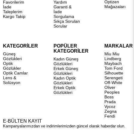
Optizen
Favorilerim
Yardım
Mağazaları
İade
Garanti &
Taleplerim
İade
Kargo Takip
Sorgulama
Sıkça Sorulan
Sorular
KATEGORİLER
POPÜLER
MARKALAR
KATEGORİLER
Güneş
Miu Miu
Gözlükleri
Lindberg
Kadın Güneş
Optik
Maybach
Gözlükleri
Gözlükler
Tom Ford
Erkek Güneş
Optik Camlar
Silhouette
Gözlükleri
Lens &
Serengeti
Kadın Optik
Solüsyon
Off-White
Gözlükleri
Oliver
Erkek Optik
Peoples
Gözlükleri
Boss
Prada
Vycoz
Zegna
Fendi
E-BÜLTEN KAYIT
Kampanyalarımızdan ve indirimlerimizden güncel olarak haberdar olun.