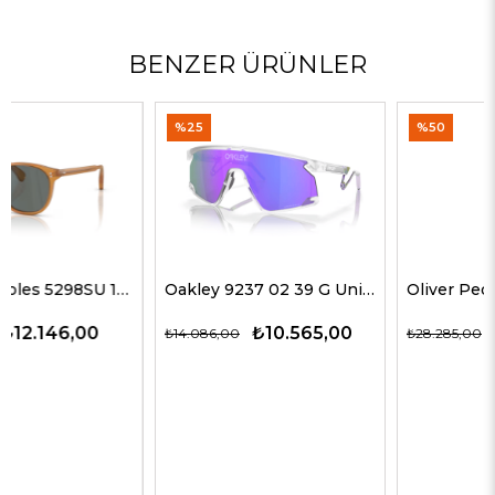
BENZER ÜRÜNLER
%25
%50
Oakley 9237 02 39 G Unisex Güneş Gözlükleri
Oliver Peoples 5514SU 1678C5 51 G Unisex Güneş Gözlükleri
₺10.565,00
₺14.143,00
₺14.086,00
₺28.285,00