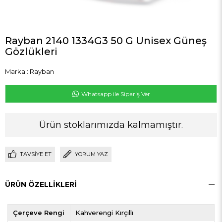
Rayban 2140 1334G3 50 G Unisex Güneş
Gözlükleri
Marka
:
Rayban
Whatsapp ile Sipariş Ver
Ürün stoklarımızda kalmamıştır.
TAVSIYE ET
YORUM YAZ
ÜRÜN ÖZELLIKLERI
Çerçeve Rengi
Kahverengi Kırçıllı