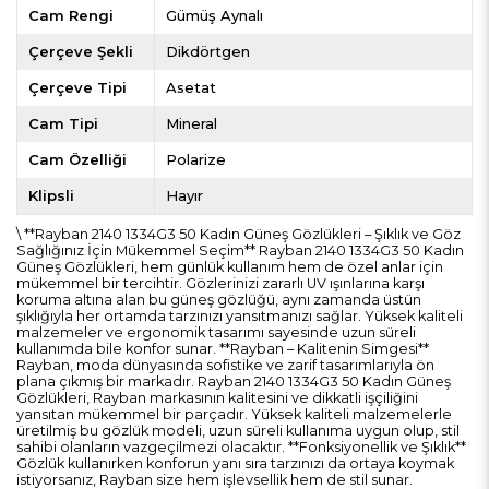
Cam Rengi
Gümüş Aynalı
Çerçeve Şekli
Dikdörtgen
Çerçeve Tipi
Asetat
Cam Tipi
Mineral
Cam Özelliği
Polarize
Klipsli
Hayır
\ **Rayban 2140 1334G3 50 Kadın Güneş Gözlükleri – Şıklık ve Göz
Sağlığınız İçin Mükemmel Seçim** Rayban 2140 1334G3 50 Kadın
Güneş Gözlükleri, hem günlük kullanım hem de özel anlar için
mükemmel bir tercihtir. Gözlerinizi zararlı UV ışınlarına karşı
koruma altına alan bu güneş gözlüğü, aynı zamanda üstün
şıklığıyla her ortamda tarzınızı yansıtmanızı sağlar. Yüksek kaliteli
malzemeler ve ergonomik tasarımı sayesinde uzun süreli
kullanımda bile konfor sunar. **Rayban – Kalitenin Simgesi**
Rayban, moda dünyasında sofistike ve zarif tasarımlarıyla ön
plana çıkmış bir markadır. Rayban 2140 1334G3 50 Kadın Güneş
Gözlükleri, Rayban markasının kalitesini ve dikkatli işçiliğini
yansıtan mükemmel bir parçadır. Yüksek kaliteli malzemelerle
üretilmiş bu gözlük modeli, uzun süreli kullanıma uygun olup, stil
sahibi olanların vazgeçilmezi olacaktır. **Fonksiyonellik ve Şıklık**
Gözlük kullanırken konforun yanı sıra tarzınızı da ortaya koymak
istiyorsanız, Rayban size hem işlevsellik hem de stil sunar.