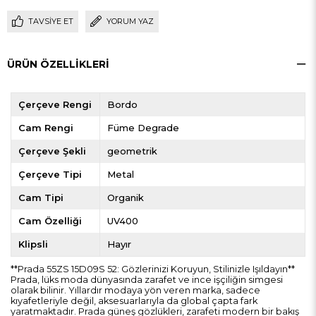
TAVSIYE ET
YORUM YAZ
ÜRÜN ÖZELLIKLERI
Çerçeve Rengi
Bordo
Cam Rengi
Füme Degrade
Çerçeve Şekli
geometrik
Çerçeve Tipi
Metal
Cam Tipi
Organik
Cam Özelliği
UV400
Klipsli
Hayır
**Prada 55ZS 15D09S 52: Gözlerinizi Koruyun, Stilinizle Işıldayın**
Prada, lüks moda dünyasında zarafet ve ince işçiliğin simgesi
olarak bilinir. Yıllardır modaya yön veren marka, sadece
kıyafetleriyle değil, aksesuarlarıyla da global çapta fark
yaratmaktadır. Prada güneş gözlükleri, zarafeti modern bir bakış