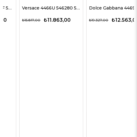
Versace 4466U 546280 54 G Kadın Güneş Gözlükleri
Dolce Gabbana 4469 501/87 59 G Kadın Güneş Gözlükleri
₺11.863,00
₺12.563,00
₺15.817,00
₺19.327,00