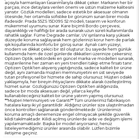
açısıyla harmanlayan tasarımlarıyla dikkat çeker. Markanın her bir
parçası, ince detaylara verilen önemi ve üstün malzeme kalitesini
yansıtır. Gözlük modelleri, sadece estetik bir aksesuar olmanın
ötesinde, her ortamda sofistike bir görünüm sunan birer moda
ifadesidir. Prada 55ZS 15D09S 52 modeli, tasarım ve konforun
mükemmel uyumunu sunar. Kare biçimli Bordo çerçevesi,
dayanıklılığı ve hafifliği bir arada sunarak uzun süreli kullanımlarda
rahatlık sağlar. Füme Degrade camlar, UV ışınlarına karşı yüksek
düzeyde koruma sağlayarak hem gözlerinizi korur hem de parlak
ışık koşullarında konforlu bir görüş sunar. Aynalı cam yüzeyi,
modern ve dikkat çekici bir stil oluşturur; bu sayede hem günlük
kullanımda hem de özel günlerde dikkatleri üzerinize çekersiniz.
Optizen Optik, sektördeki en güncel marka ve modelleri sunarak,
müşterilerine her zaman en yeni trendleri takip etme fırsatı tanır.
Optizen Optik’ten alışveriş yaptığınızda, sadece kaliteli bir ürüne
değil, aynı zamanda müşteri memnuniyetini en üst seviyede
tutan profesyonel bir hizmete de sahip olursunuz. Müşteri odaklı
yaklaşımıyla, her bireyin ihtiyaçlarını dikkate alarak özelleştirilmiş
hizmet sunar. Gözlüğünüzü Optizen Optik’ten aldığınızda,
sadece bir moda aksesuarı değil, yıllarca keyifle
kullanabileceğiniz kaliteli bir ürüne yatırım yapmış olursunuz.
**Müşteri Memnuniyeti ve Garanti** Tüm ürünlerimiz fabrikasyon
hatalara karşı iki yıl garantilidir. Aldığınız ürünler size ulaştırılmadan
önce kontrolleri sağlanarak gönderilmektedir. Ürünlerimizi
koruma amaçlı denemenize engel olmayacak şekilde güvenlik
kilidi takılmaktadır. Kilidi açılmış ürünlerde iade ve değişim işlemi
yapılamamaktadır. Başka bir model arıyorsanız, henüz
listeleyemediğimiz ürünler arasında olabilir. Lütfen bizimle
iletişime geçiniz.