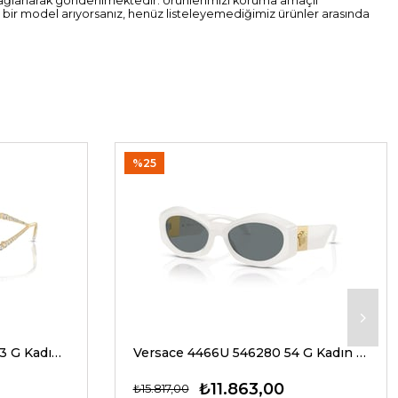
ri sağlanarak gönderilmektedir. Ürünlerimizi koruma amaçlı
 bir model arıyorsanız, henüz listeleyemediğimiz ürünler arasında
%25
Swarovski 7022 400473 33 G Kadın Güneş Gözlükleri
Versace 4466U 546280 54 G Kadın Güneş Gözlükleri
₺11.863,00
₺15.817,00