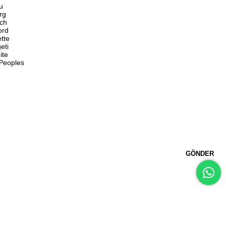
u
rg
ch
ord
ette
eti
ite
 Peoples
GÖNDER