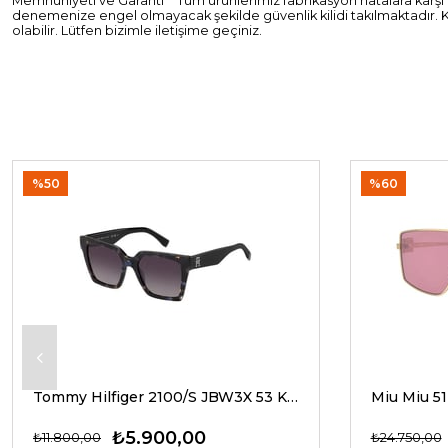
Memnuniyeti ve Garanti** Tüm ürünlerimiz fabrikasyon hatalara karşı ik
denemenize engel olmayacak şekilde güvenlik kilidi takılmaktadır. K
olabilir. Lütfen bizimle iletişime geçiniz.
%50
%60
Tommy Hilfiger 2100/S JBW3X 53 Kadın Güneş Gözlükleri
₺5.900,00
₺11.800,00
₺24.750,00