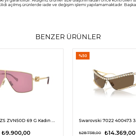
i yıl garantilidir. Aldığınız ürünler size ulaştırılmadan önce kontrolle
ilidi açılmış ürünlerde iade ve değişim işlemi yapılamamaktadır. Başka
BENZER ÜRÜNLER
%50
Miu Miu 51ZS ZVN50D 69 G Kadın Güneş Gözlükleri
₺9.900,00
₺14.369,00
₺28.738,00