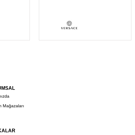
UMSAL
mızda
n Mağazaları
KALAR