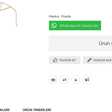
Marka
:
Prada
Whatsapp ile Sipariş Ver
Ürün 
TAVSIYE ET
YORUM YAZ
KLERI
ÜRÜN ÖNERILERI