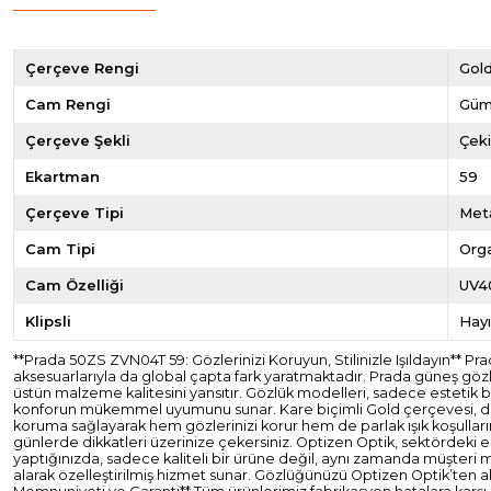
Çerçeve Rengi
Gol
Cam Rengi
Güm
Çerçeve Şekli
Çek
Ekartman
59
Çerçeve Tipi
Met
Cam Tipi
Org
Cam Özelliği
UV4
Klipsli
Hayı
**Prada 50ZS ZVN04T 59: Gözlerinizi Koruyun, Stilinizle Işıldayın** Pr
aksesuarlarıyla da global çapta fark yaratmaktadır. Prada güneş gözlü
üstün malzeme kalitesini yansıtır. Gözlük modelleri, sadece estetik
konforun mükemmel uyumunu sunar. Kare biçimli Gold çerçevesi, dayanık
koruma sağlayarak hem gözlerinizi korur hem de parlak ışık koşulları
günlerde dikkatleri üzerinize çekersiniz. Optizen Optik, sektördeki e
yaptığınızda, sadece kaliteli bir ürüne değil, aynı zamanda müşteri m
alarak özelleştirilmiş hizmet sunar. Gözlüğünüzü Optizen Optik’ten ald