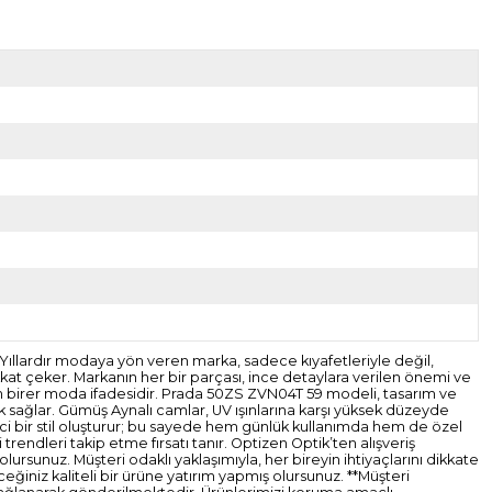
r. Yıllardır modaya yön veren marka, sadece kıyafetleriyle değil,
kkat çeker. Markanın her bir parçası, ince detaylara verilen önemi ve
an birer moda ifadesidir. Prada 50ZS ZVN04T 59 modeli, tasarım ve
k sağlar. Gümüş Aynalı camlar, UV ışınlarına karşı yüksek düzeyde
ci bir stil oluşturur; bu sayede hem günlük kullanımda hem de özel
endleri takip etme fırsatı tanır. Optizen Optik’ten alışveriş
rsunuz. Müşteri odaklı yaklaşımıyla, her bireyin ihtiyaçlarını dikkate
eğiniz kaliteli bir ürüne yatırım yapmış olursunuz. **Müşteri