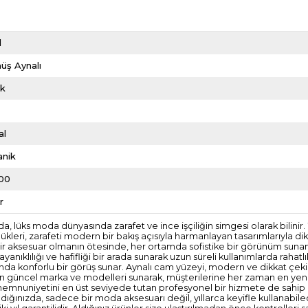
d
üş Aynalı
ik
al
anik
00
r
ada, lüks moda dünyasında zarafet ve ince işçiliğin simgesi olarak bilini
kleri, zarafeti modern bir bakış açısıyla harmanlayan tasarımlarıyla di
 bir aksesuar olmanın ötesinde, her ortamda sofistike bir görünüm sun
lılığı ve hafifliği bir arada sunarak uzun süreli kullanımlarda rahatlı
nda konforlu bir görüş sunar. Aynalı cam yüzeyi, modern ve dikkat çeki
n güncel marka ve modelleri sunarak, müşterilerine her zaman en yeni tr
emnuniyetini en üst seviyede tutan profesyonel bir hizmete de sahip olu
ığınızda, sadece bir moda aksesuarı değil, yıllarca keyifle kullanabilec