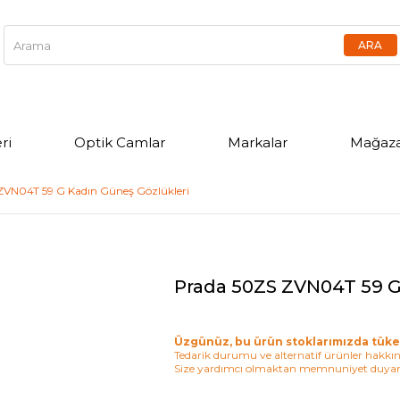
ri
Optik Camlar
Markalar
Mağaza
ZVN04T 59 G Kadın Güneş Gözlükleri
Prada 50ZS ZVN04T 59 G
Üzgünüz, bu ürün stoklarımızda tüke
Tedarik durumu ve alternatif ürünler hakkınd
Size yardımcı olmaktan memnuniyet duyar