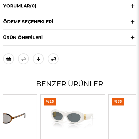
YORUMLAR
(0)
ÖDEME SEÇENEKLERI
ÜRÜN ÖNERILERI
BENZER ÜRÜNLER
%25
%35