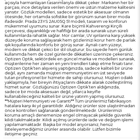
açısıyla harmanlayan tasarımlarıyla dikkat çeker. Markanın her bir
parçası, ince detaylara verilen önemi ve üstün malzeme kalitesini
yansıtır. Gözlük modelleri, sadece estetik bir aksesuar olmanın
ötesinde, her ortamda sofistike bir görünüm sunan birer moda
ifadesidir. Prada 23YS 2AU05Q 51 modeli, tasarım ve konforun
mükemmel uyumunu sunar. Kare biçimli Kahverengi Kırçıllı
çerçevesi, dayanıklılığı ve hafifliği bir arada sunarak uzun süreli
kullanımlarda rahatlık sağlar. Mor camlar, UV ışınlarına karşı yüksek
düzeyde koruma sağlayarak hem gözlerinizi korur hem de parlak
ışık koşullarında konforlu bir görüş sunar. Aynalı cam yüzeyi,
modern ve dikkat çekici bir stil oluşturur; bu sayede hem günlük
kullanımda hem de özel günlerde dikkatleri üzerinize çekersiniz.
Optizen Optik, sektördeki en güncel marka ve modelleri sunarak,
müşterilerine her zaman en yeni trendleri takip etme fırsatı tanır.
Optizen Optik’ten alışveriş yaptığınızda, sadece kaliteli bir ürüne
değil, aynı zamanda müşteri memnuniyetini en üst seviyede
tutan profesyonel bir hizmete de sahip olursunuz. Müşteri odaklı
yaklaşımıyla, her bireyin ihtiyaçlarını dikkate alarak özelleştirilmiş
hizmet sunar. Gözlüğünüzü Optizen Optik’ten aldığınızda,
sadece bir moda aksesuarı değil, yıllarca keyifle
kullanabileceğiniz kaliteli bir ürüne yatırım yapmış olursunuz.
**Müşteri Memnuniyeti ve Garanti** Tüm ürünlerimiz fabrikasyon
hatalara karşı iki yıl garantilidir. Aldığınız ürünler size ulaştırılmadan
önce kontrolleri sağlanarak gönderilmektedir. Ürünlerimizi
koruma amaçlı denemenize engel olmayacak şekilde güvenlik
kilidi takılmaktadır. Kilidi açılmış ürünlerde iade ve değişim işlemi
yapılamamaktadır. Başka bir model arıyorsanız, henüz
listeleyemediğimiz ürünler arasında olabilir. Lütfen bizimle
iletişime geçiniz.