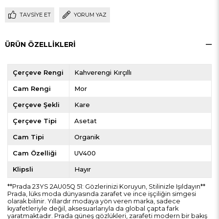
TAVSIYE ET
YORUM YAZ
ÜRÜN ÖZELLIKLERI
Çerçeve Rengi
Kahverengi Kırçıllı
Cam Rengi
Mor
Çerçeve Şekli
Kare
Çerçeve Tipi
Asetat
Cam Tipi
Organik
Cam Özelliği
UV400
Klipsli
Hayır
**Prada 23YS 2AU05Q 51: Gözlerinizi Koruyun, Stilinizle Işıldayın**
Prada, lüks moda dünyasında zarafet ve ince işçiliğin simgesi
olarak bilinir. Yıllardır modaya yön veren marka, sadece
kıyafetleriyle değil, aksesuarlarıyla da global çapta fark
yaratmaktadır. Prada güneş gözlükleri, zarafeti modern bir bakış