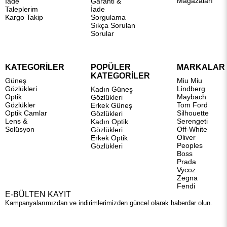
Mağazaları
İade
Garanti &
Taleplerim
İade
Kargo Takip
Sorgulama
Sıkça Sorulan
Sorular
KATEGORİLER
POPÜLER
MARKALAR
KATEGORİLER
Güneş
Miu Miu
Gözlükleri
Lindberg
Kadın Güneş
Optik
Maybach
Gözlükleri
Gözlükler
Tom Ford
Erkek Güneş
Optik Camlar
Silhouette
Gözlükleri
Lens &
Serengeti
Kadın Optik
Solüsyon
Off-White
Gözlükleri
Oliver
Erkek Optik
Peoples
Gözlükleri
Boss
Prada
Vycoz
Zegna
Fendi
E-BÜLTEN KAYIT
Kampanyalarımızdan ve indirimlerimizden güncel olarak haberdar olun.