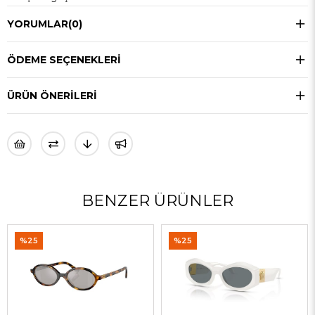
YORUMLAR
(0)
ÖDEME SEÇENEKLERI
ÜRÜN ÖNERILERI
BENZER ÜRÜNLER
%25
%25