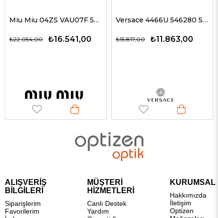
Miu Miu 04ZS VAU07F 50 Kadın Güneş Gözlükleri
Versace 4466U 546280 54 G Kadın Güneş Gözlükleri
₺16.541,00
₺11.863,00
₺22.054,00
₺15.817,00
ALIŞVERİŞ
MÜŞTERİ
KURUMSAL
BİLGİLERİ
HİZMETLERİ
Hakkımızda
İletişim
Siparişlerim
Canlı Destek
Optizen
Favorilerim
Yardım