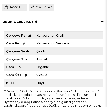
TAVSIYE ET
YORUM YAZ
ÜRÜN ÖZELLIKLERI
Çerçeve Rengi
Kahverengi Kırçıllı
Cam Rengi
Kahverengi Degrade
Çerçeve Şekli
Çekik
Çerçeve Tipi
Asetat
Cam Tipi
Organik
Cam Özelliği
UV400
Klipsli
Hayır
**Prada 13YS 2AU6S1 52: Gözlerinizi Koruyun, Stilinizle Işıldayın**
Prada, lüks moda dünyasında zarafet ve ince işçiliğin simgesi
olarak bilinir. Yıllardır modaya yön veren marka, sadece
kıyafetleriyle değil, aksesuarlarıyla da global çapta fark
yaratmaktadır. Prada güneş gözlükleri, zarafeti modern bir bakış