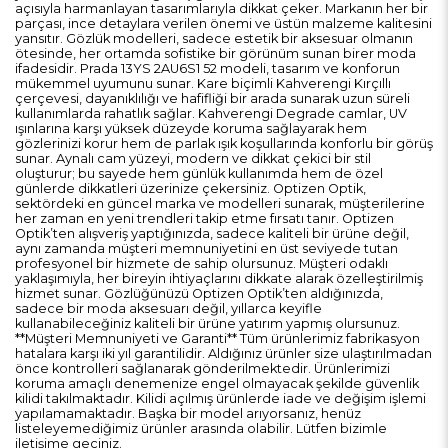
açısıyla harmanlayan tasarımlarıyla dikkat çeker. Markanın her bir
parçası, ince detaylara verilen önemi ve üstün malzeme kalitesini
yansıtır. Gözlük modelleri, sadece estetik bir aksesuar olmanın
ötesinde, her ortamda sofistike bir görünüm sunan birer moda
ifadesidir. Prada 13YS 2AU6S1 52 modeli, tasarım ve konforun
mükemmel uyumunu sunar. Kare biçimli Kahverengi Kırçıllı
çerçevesi, dayanıklılığı ve hafifliği bir arada sunarak uzun süreli
kullanımlarda rahatlık sağlar. Kahverengi Degrade camlar, UV
ışınlarına karşı yüksek düzeyde koruma sağlayarak hem
gözlerinizi korur hem de parlak ışık koşullarında konforlu bir görüş
sunar. Aynalı cam yüzeyi, modern ve dikkat çekici bir stil
oluşturur; bu sayede hem günlük kullanımda hem de özel
günlerde dikkatleri üzerinize çekersiniz. Optizen Optik,
sektördeki en güncel marka ve modelleri sunarak, müşterilerine
her zaman en yeni trendleri takip etme fırsatı tanır. Optizen
Optik’ten alışveriş yaptığınızda, sadece kaliteli bir ürüne değil,
aynı zamanda müşteri memnuniyetini en üst seviyede tutan
profesyonel bir hizmete de sahip olursunuz. Müşteri odaklı
yaklaşımıyla, her bireyin ihtiyaçlarını dikkate alarak özelleştirilmiş
hizmet sunar. Gözlüğünüzü Optizen Optik’ten aldığınızda,
sadece bir moda aksesuarı değil, yıllarca keyifle
kullanabileceğiniz kaliteli bir ürüne yatırım yapmış olursunuz.
**Müşteri Memnuniyeti ve Garanti** Tüm ürünlerimiz fabrikasyon
hatalara karşı iki yıl garantilidir. Aldığınız ürünler size ulaştırılmadan
önce kontrolleri sağlanarak gönderilmektedir. Ürünlerimizi
koruma amaçlı denemenize engel olmayacak şekilde güvenlik
kilidi takılmaktadır. Kilidi açılmış ürünlerde iade ve değişim işlemi
yapılamamaktadır. Başka bir model arıyorsanız, henüz
listeleyemediğimiz ürünler arasında olabilir. Lütfen bizimle
iletişime geçiniz.