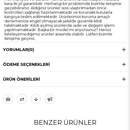
karşı iki yıl garantilidir. Herhangi bir problemde bizimle iletişime
geçebilirsiniz. Aldığınız ürünler size ulaştırılmadan önce
kontrolleri sağlanıp hazırlanmaktadır ve korunaklı kutularla
kargoya teslim edilmektedir. Ürünlerimizi koruma amaçlı
denemenize engel olmayacak şekilde güvenlik kilidi
takılmaktadır. Kilidi açılmış ürünlerde iade ve değişim işlemi
yapılmamaktadır. Başka bir model mi arıyorsunuz? Henüz
listeleyemediğimiz ürünler arasında olabilir. Lütfen bizimle
iletişime geçiniz..
YORUMLAR
(0)
ÖDEME SEÇENEKLERI
ÜRÜN ÖNERILERI
BENZER ÜRÜNLER