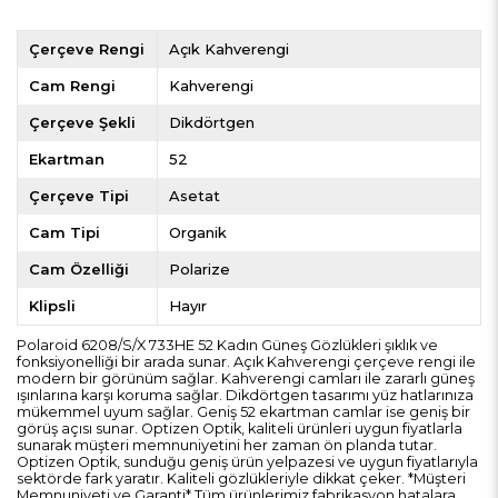
Çerçeve Rengi
Açık Kahverengi
Cam Rengi
Kahverengi
Çerçeve Şekli
Dikdörtgen
Ekartman
52
Çerçeve Tipi
Asetat
Cam Tipi
Organik
Cam Özelliği
Polarize
Klipsli
Hayır
Polaroid 6208/S/X 733HE 52 Kadın Güneş Gözlükleri şıklık ve
fonksiyonelliği bir arada sunar. Açık Kahverengi çerçeve rengi ile
modern bir görünüm sağlar. Kahverengi camları ile zararlı güneş
ışınlarına karşı koruma sağlar. Dikdörtgen tasarımı yüz hatlarınıza
mükemmel uyum sağlar. Geniş 52 ekartman camlar ise geniş bir
görüş açısı sunar. Optizen Optik, kaliteli ürünleri uygun fiyatlarla
sunarak müşteri memnuniyetini her zaman ön planda tutar.
Optizen Optik, sunduğu geniş ürün yelpazesi ve uygun fiyatlarıyla
sektörde fark yaratır. Kaliteli gözlükleriyle dikkat çeker. *Müşteri
Memnuniyeti ve Garanti* Tüm ürünlerimiz fabrikasyon hatalara