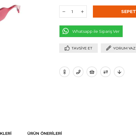
Whatsapp ile Sipariş Ver
TAVSIYE ET
YORUM YAZ
KLERI
ÜRÜN ÖNERILERI