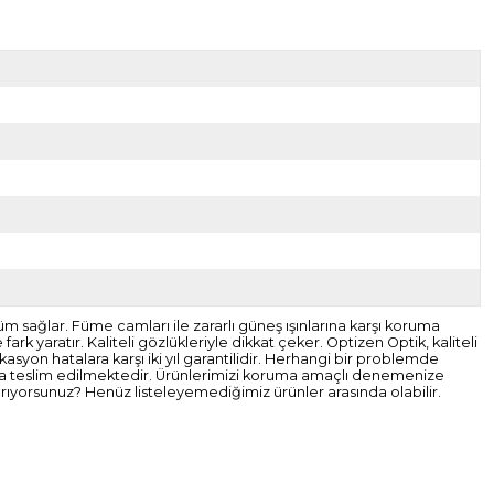
m sağlar. Füme camları ile zararlı güneş ışınlarına karşı koruma
 yaratır. Kaliteli gözlükleriyle dikkat çeker. Optizen Optik, kaliteli
syon hatalara karşı iki yıl garantilidir. Herhangi bir problemde
rgoya teslim edilmektedir. Ürünlerimizi koruma amaçlı denemenize
arıyorsunuz? Henüz listeleyemediğimiz ürünler arasında olabilir.