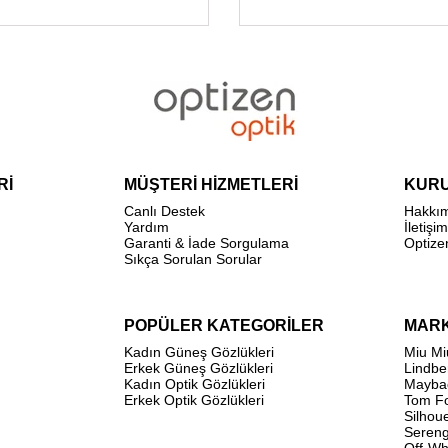
Rİ
MÜŞTERİ HİZMETLERİ
KUR
Canlı Destek
Hakkı
Yardım
İletişim
Garanti & İade Sorgulama
Optize
Sıkça Sorulan Sorular
POPÜLER KATEGORİLER
MAR
Kadın Güneş Gözlükleri
Miu Mi
Erkek Güneş Gözlükleri
Lindbe
Kadın Optik Gözlükleri
Mayba
Erkek Optik Gözlükleri
Tom F
Silhou
Sereng
Off-Wh