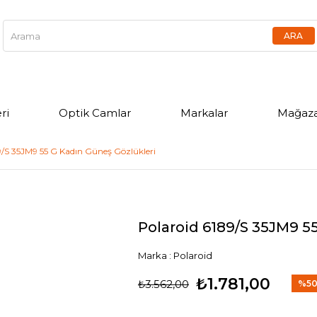
ri
Optik Camlar
Markalar
Mağaza
9/S 35JM9 55 G Kadın Güneş Gözlükleri
Polaroid 6189/S 35JM9 5
Marka
:
Polaroid
₺1.781,00
₺3.562,00
%
5
İndir