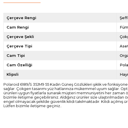
Çerçeve Rengi
Şef
Cam Rengi
Fü
Çerçeve Şekli
Çok
Çerçeve Tipi
Ase
Cam Tipi
Org
Cam Özelliği
Pola
Klipsli
Hayı
Polaroid 6189/S 35JM9 55 Kadın Güneş Gözlükleri şıklık ve fonksiyone
sağlar. Çokgen tasarımı yüz hatlarınıza mükemmel uyum sağlar. Optizen
ürünleri uygun fiyatlarla sunarak müşteri memnuniyetini her zaman ön 
bizimle iletişime geçebilirsiniz. Aldığınız ürünler size ulaştırılmad
engel olmayacak şekilde güvenlik kilidi takılmaktadır. Kilidi açılmı
Lütfen bizimle iletişime geçiniz..