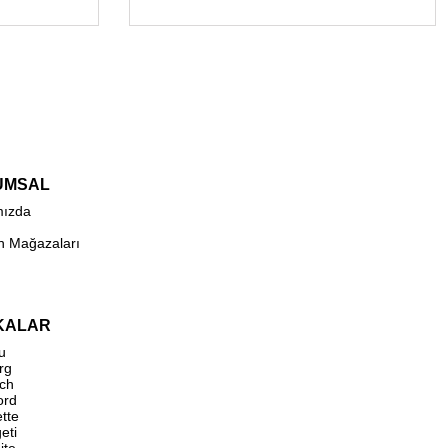
UMSAL
mızda
n Mağazaları
KALAR
u
rg
ch
ord
ette
eti
ite