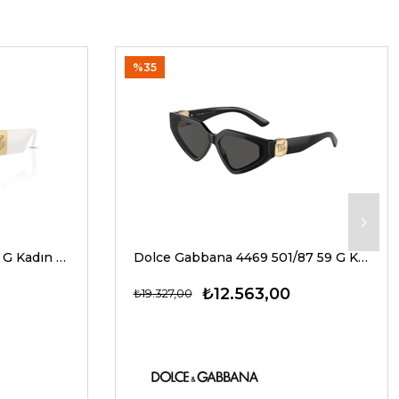
%35
Versace 4466U 546280 54 G Kadın Güneş Gözlükleri
Dolce Gabbana 4469 501/87 59 G Kadın Güneş Gözlükleri
₺12.563,00
₺19.327,00