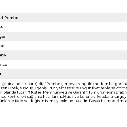
faf Pembe
me
gen
tat
anik
rize
r
lliği bir arada sunar. Şeffaf Pembe çerçeve rengi ile modern bir görünü
 Optik, sunduğu geniş ürün yelpazesi ve uygun fiyatlarıyla sektörde fark
planda tutar. *Müşteri Memnuniyeti ve Garanti* Tüm ürünlerimiz fabrika
an önce kontrolleri sağlanıp hazırlanmaktadır ve korunaklı kutularla ka
ş ürünlerde iade ve değişim işlemi yapılmamaktadır. Başka bir model mi 