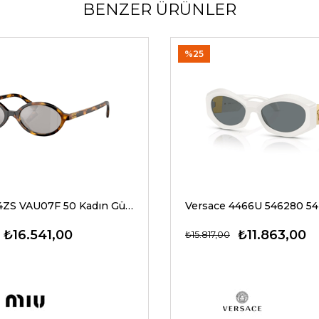
BENZER ÜRÜNLER
%25
Miu Miu 04ZS VAU07F 50 Kadın Güneş Gözlükleri
₺16.541,00
₺11.863,00
₺15.817,00