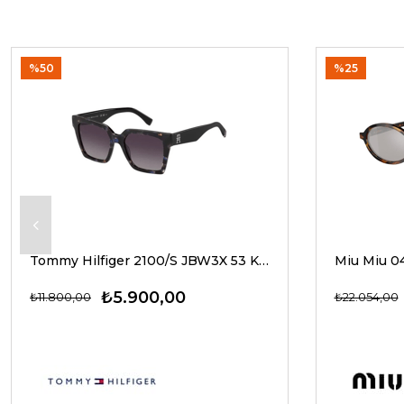
%50
%25
Tommy Hilfiger 2100/S JBW3X 53 Kadın Güneş Gözlükleri
₺5.900,00
₺11.800,00
₺22.054,00