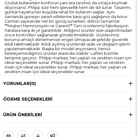
Gözlük kullanırken konforun yanı sıra tarzınızı da ortaya koymak
istiyorsanız, Phlipp size hem işlevsellik hem de stil sunar. Tasarımı,
günlük hayatta her koşulda rahat bir kullanım sağlar. Aynı
zamanda güneşin zararlı etkilerine karşı göz sağlığınızı da korur.
Camları sayesinde net bir görüş sunarken, stilinizi tamamlar.
**Müşteri Memnuniyeti ve Garanti** Tüm ürünlerimiz fabrikasyon
hatalara karşı iki yıl garantilidir. Aldığınız ürünler size ulaştırılmadan
önce kontrolleri sağlanarak gönderilmektedir. Ürünlerimizi
koruma amaçlı denemenize engel olmayacak şekilde güvenlik
kilidi takılmaktadır. Kilidi açılmış ürünlerde iade ve değişim işlemi
yapılamamaktadır. Başka bir model arıyorsanız, henüz
listeleyemediğimiz ürünler arasında olabilir. Lütfen bizimle
iletişime geçiniz.. Phlipp markası, her yaştan ve zevkten insan için
ideal seçenekler sunar. Phlipp markası, her yaştan ve zevkten
insan için ideal seçenekler sunar. Phlipp markası, her yaştan ve
zevkten insan için ideal seçenekler sunar.
YORUMLAR
(0)
ÖDEME SEÇENEKLERI
ÜRÜN ÖNERILERI