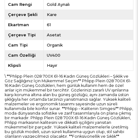
Cam Rengi
Gold Aynalı
Çerçeve Şekli
Kare
Ekartman
61
Çerçeve Tipi
Asetat
Cam Tipi
Organik
Cam Özelliği
UV400
Klipsli
Hayır
\ **Phlipp Plein 028 700X 61-16 Kadın Güneş Gözlükleri – Şıklık ve
Göz Sağlığınız İçin Mükemmel Seçim** Phlipp Plein 028 700X 61-
16 Kadın Güneş Gözlükleri, hem günlük kullanım hem de özel
anlar için mükemmel bir tercihtir. Gözlerinizi zararlı UV ışınlarına
karşı koruma altına alan bu güneş gözlüğü, aynı zamanda üstün
şıklığıyla her ortamda tarzınızı yansıtmanızı sağlar. Yüksek kaliteli
malzemeler ve ergonomik tasarımı sayesinde uzun süreli
kullanımda bile konfor sunar. **Phlipp – Kalitenin Simgesi** Phlipp,
moda dünyasında sofistike ve zarif tasarımlarıyla ön plana çıkmış
bir markadır. Phlipp Plein 028 700X 61-16 Kadın Güneş Gözlükleri,
Phlipp markasının kalitesini ve dikkatli işçiliğini yansıtan
mükemmel bir parçadır. Yüksek kaliteli malzemelerle üretilmiş
bu gözlük modeli, uzun süreli kullanıma uygun olup, stil sahibi
olanların vazgeçilmezi olacaktır. **Fonksiyonellik ve Şıklık**