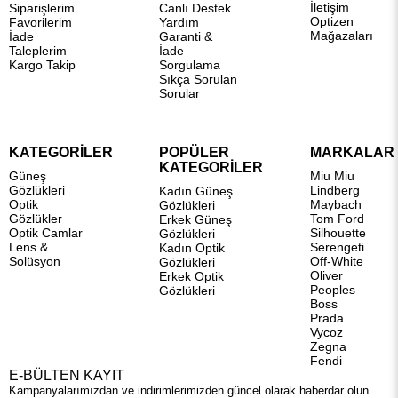
İletişim
Siparişlerim
Canlı Destek
Optizen
Favorilerim
Yardım
Mağazaları
İade
Garanti &
Taleplerim
İade
Kargo Takip
Sorgulama
Sıkça Sorulan
Sorular
KATEGORİLER
POPÜLER
MARKALAR
KATEGORİLER
Güneş
Miu Miu
Gözlükleri
Lindberg
Kadın Güneş
Optik
Maybach
Gözlükleri
Gözlükler
Tom Ford
Erkek Güneş
Optik Camlar
Silhouette
Gözlükleri
Lens &
Serengeti
Kadın Optik
Solüsyon
Off-White
Gözlükleri
Oliver
Erkek Optik
Peoples
Gözlükleri
Boss
Prada
Vycoz
Zegna
Fendi
E-BÜLTEN KAYIT
Kampanyalarımızdan ve indirimlerimizden güncel olarak haberdar olun.