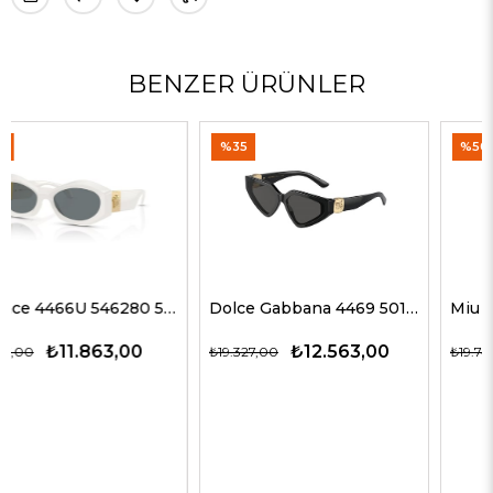
BENZER ÜRÜNLER
%35
%50
Dolce Gabbana 4469 501/87 59 G Kadın Güneş Gözlükleri
Miu Miu 51ZS ZVN50D 69 G Kadın Güneş Gözlükleri
₺12.563,00
₺9.872,00
₺19.327,00
₺19.743,00