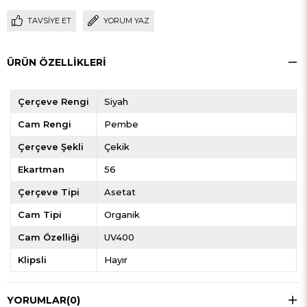
TAVSIYE ET
YORUM YAZ
ÜRÜN ÖZELLIKLERI
Çerçeve Rengi
Siyah
Cam Rengi
Pembe
Çerçeve Şekli
Çekik
Ekartman
56
Çerçeve Tipi
Asetat
Cam Tipi
Organik
Cam Özelliği
UV400
Klipsli
Hayır
YORUMLAR
(0)