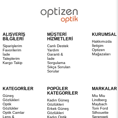
ALIŞVERİŞ
MÜŞTERİ
KURUMSAL
BİLGİLERİ
HİZMETLERİ
Hakkımızda
İletişim
Siparişlerim
Canlı Destek
Optizen
Favorilerim
Yardım
Mağazaları
İade
Garanti &
Taleplerim
İade
Kargo Takip
Sorgulama
Sıkça Sorulan
Sorular
KATEGORİLER
POPÜLER
MARKALAR
KATEGORİLER
Güneş
Miu Miu
Gözlükleri
Lindberg
Kadın Güneş
Optik
Maybach
Gözlükleri
Gözlükler
Tom Ford
Erkek Güneş
Optik Camlar
Silhouette
Gözlükleri
Lens &
Serengeti
Kadın Optik