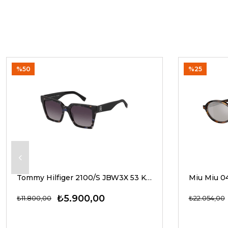
%50
%25
Tommy Hilfiger 2100/S JBW3X 53 Kadın Güneş Gözlükleri
₺5.900,00
₺11.800,00
₺22.054,00