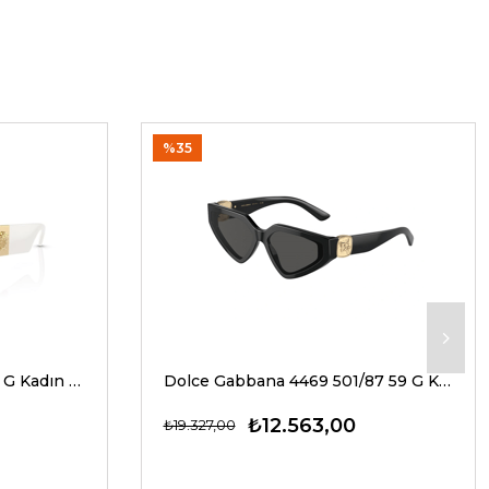
%35
Versace 4466U 546280 54 G Kadın Güneş Gözlükleri
Dolce Gabbana 4469 501/87 59 G Kadın Güneş Gözlükleri
₺12.563,00
₺19.327,00