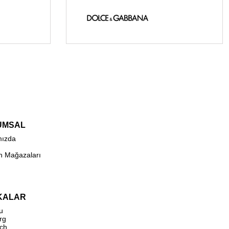
UMSAL
mızda
n Mağazaları
KALAR
u
rg
ch