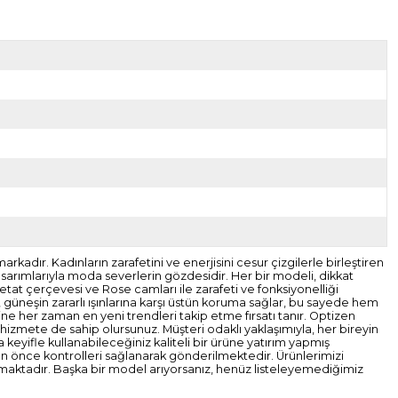
dır. Kadınların zarafetini ve enerjisini cesur çizgilerle birleştiren
tasarımlarıyla moda severlerin gözdesidir. Her bir modeli, dikkat
at çerçevesi ve Rose camları ile zarafeti ve fonksiyonelliği
güneşin zararlı ışınlarına karşı üstün koruma sağlar, bu sayede hem
ine her zaman en yeni trendleri takip etme fırsatı tanır. Optizen
hizmete de sahip olursunuz. Müşteri odaklı yaklaşımıyla, her bireyin
 keyifle kullanabileceğiniz kaliteli bir ürüne yatırım yapmış
madan önce kontrolleri sağlanarak gönderilmektedir. Ürünlerimizi
maktadır. Başka bir model arıyorsanız, henüz listeleyemediğimiz