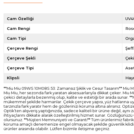
Cam Özelliği
UV4
Cam Rengi
Ros
Cam Tipi
Org
Çerçeve Rengi
Şeff
Çerçeve Şekli
Çek
Çerçeve Tipi
Ase
Klipsli
Hayı
**Miu Miu 09WS 10M08S 53: Zamansız Şıklık ve Cesur Tasarım** Miu Miu,
Miu Miu, her sezonda fark yaratan aksesuarlarıyla dikkat çeker. Miu Mi
çekici detaylarla bezenmiş olup, kalite ve estetiği bir arada sunar.
mükemmel şekilde harmanlar. Çekik çerçeve yapısı, yüz hatlarına uyum
tarzınızla fark yaratır hem de gözlerinizi koruma altına alırsınız. Op
Optik’ten alışveriş yaptığınızda, sadece kaliteli bir ürüne değil, ay
ihtiyaçlarını dikkate alarak özelleştirilmiş hizmet sunar. Gözlüğünüzü
olursunuz. **Müşteri Memnuniyeti ve Garanti** Tüm ürünlerimiz fabrikasy
koruma amaçlı denemenize engel olmayacak şekilde güvenlik kilidi ta
ürünler arasında olabilir. Lütfen bizimle iletişime geçiniz.