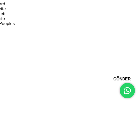
ord
ette
eti
ite
 Peoples
GÖNDER