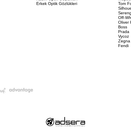
Erkek Optik Gözlükleri
Tom F
Silhou
Sereng
Off-Wh
Oliver
Boss
Prada
Vycoz
Zegna
Fendi