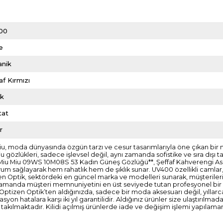
00
e
anik
af Kırmızı
ik
tat
r
 moda dünyasında özgün tarzı ve cesur tasarımlarıyla öne çıkan bir marka
u gözlükleri, sadece işlevsel değil, aynı zamanda sofistike ve sıra dışı 
 **Miu Miu 09WS 10M08S 53 Kadın Güneş Gözlüğü**, Şeffaf Kahverengi Aset
 sağlayarak hem rahatlık hem de şıklık sunar. UV400 özellikli camlar, 
tizen Optik, sektördeki en güncel marka ve modelleri sunarak, müşteriler
nı zamanda müşteri memnuniyetini en üst seviyede tutan profesyonel bir 
 Optizen Optik’ten aldığınızda, sadece bir moda aksesuarı değil, yıllarca
on hatalara karşı iki yıl garantilidir. Aldığınız ürünler size ulaştırıl
kılmaktadır. Kilidi açılmış ürünlerde iade ve değişim işlemi yapılama