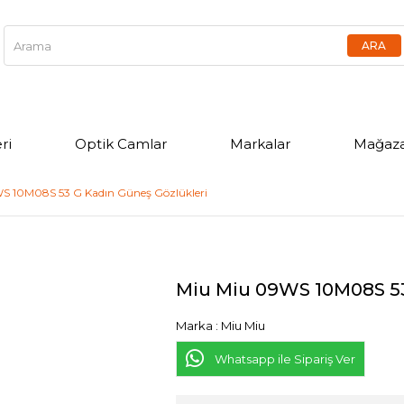
ri
Optik Camlar
Markalar
Mağaza
S 10M08S 53 G Kadın Güneş Gözlükleri
Miu Miu 09WS 10M08S 53
Marka
:
Miu Miu
Whatsapp ile Sipariş Ver