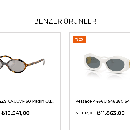
BENZER ÜRÜNLER
%25
Miu Miu 04ZS VAU07F 50 Kadın Güneş Gözlükleri
₺16.541,00
₺11.863,00
₺15.817,00