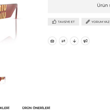
Ürün 
TAVSIYE ET
YORUM YAZ
KLERI
ÜRÜN ÖNERILERI