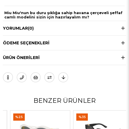
Miu Miu'nun bu duru şıklığa sahip havana çerçeveli şeffaf
camlı modelini sizin için hazırlayalım mı?
YORUMLAR
(0)
ÖDEME SEÇENEKLERI
ÜRÜN ÖNERILERI
BENZER ÜRÜNLER
%25
%35