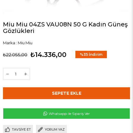
Miu Miu 04ZS VAU08N 50 G Kadın Güneş
Gözlükleri
Marka
:
Miu Miu
₺14.336,00
₺22.055,00
%
35
İndirim
Whatsapp ile Sipariş Ver
TAVSIYE ET
YORUM YAZ