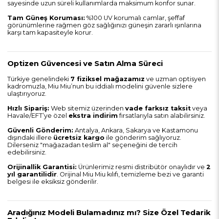
sayesinde uzun süreli kullanımlarda maksimum konfor sunar.
Tam Güneş Koruması:
%100 UV korumalı camlar, şeffaf
görünümlerine rağmen göz sağlığınızı güneşin zararlı ışınlarına
karşı tam kapasiteyle korur.
Optizen Güvencesi ve Satın Alma Süreci
Türkiye genelindeki
7 fiziksel mağazamız
ve uzman optisyen
kadromuzla, Miu Miu’nun bu iddialı modelini güvenle sizlere
ulaştırıyoruz.
Hızlı Sipariş:
Web sitemiz üzerinden
vade farksız taksit
veya
Havale/EFT’ye özel
ekstra indirim
fırsatlarıyla satın alabilirsiniz.
Güvenli Gönderim:
Antalya, Ankara, Sakarya ve Kastamonu
dışındaki illere
ücretsiz kargo
ile gönderim sağlıyoruz.
Dilerseniz "mağazadan teslim al" seçeneğini de tercih
edebilirsiniz.
Orijinallik Garantisi:
Ürünlerimiz resmi distribütör onaylıdır ve
2
yıl garantilidir
. Orijinal Miu Miu kılıfı, temizleme bezi ve garanti
belgesi ile eksiksiz gönderilir.
Aradığınız Modeli Bulamadınız mı? Size Özel Tedarik