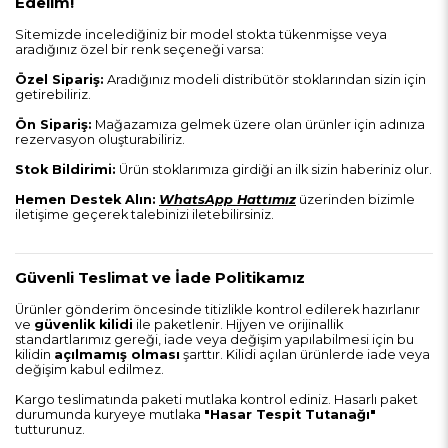
Edelim!
Sitemizde incelediğiniz bir model stokta tükenmişse veya
aradığınız özel bir renk seçeneği varsa:
Özel Sipariş:
Aradığınız modeli distribütör stoklarından sizin için
getirebiliriz.
Ön Sipariş:
Mağazamıza gelmek üzere olan ürünler için adınıza
rezervasyon oluşturabiliriz.
Stok Bildirimi:
Ürün stoklarımıza girdiği an ilk sizin haberiniz olur.
Hemen Destek Alın:
WhatsApp Hattımız
üzerinden bizimle
iletişime geçerek talebinizi iletebilirsiniz.
Güvenli Teslimat ve İade Politikamız
Ürünler gönderim öncesinde titizlikle kontrol edilerek hazırlanır
ve
güvenlik kilidi
ile paketlenir. Hijyen ve orijinallik
standartlarımız gereği, iade veya değişim yapılabilmesi için bu
kilidin
açılmamış olması
şarttır. Kilidi açılan ürünlerde iade veya
değişim kabul edilmez.
Kargo teslimatında paketi mutlaka kontrol ediniz. Hasarlı paket
durumunda kuryeye mutlaka
"Hasar Tespit Tutanağı"
tutturunuz.