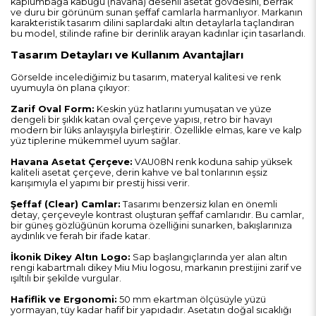
kaplumbağa kabuğu (havana) desenli asetat gövdesini, berrak
ve duru bir görünüm sunan şeffaf camlarla harmanlıyor. Markanın
karakteristik tasarım dilini saplardaki altın detaylarla taçlandıran
bu model, stilinde rafine bir derinlik arayan kadınlar için tasarlandı.
Tasarım Detayları ve Kullanım Avantajları
Görselde incelediğimiz bu tasarım, materyal kalitesi ve renk
uyumuyla ön plana çıkıyor:
Zarif Oval Form:
Keskin yüz hatlarını yumuşatan ve yüze
dengeli bir şıklık katan oval çerçeve yapısı, retro bir havayı
modern bir lüks anlayışıyla birleştirir. Özellikle elmas, kare ve kalp
yüz tiplerine mükemmel uyum sağlar.
Havana Asetat Çerçeve:
VAU08N renk koduna sahip yüksek
kaliteli asetat çerçeve, derin kahve ve bal tonlarının eşsiz
karışımıyla el yapımı bir prestij hissi verir.
Şeffaf (Clear) Camlar:
Tasarımı benzersiz kılan en önemli
detay, çerçeveyle kontrast oluşturan şeffaf camlarıdır. Bu camlar,
bir güneş gözlüğünün koruma özelliğini sunarken, bakışlarınıza
aydınlık ve ferah bir ifade katar.
İkonik Dikey Altın Logo:
Sap başlangıçlarında yer alan altın
rengi kabartmalı dikey Miu Miu logosu, markanın prestijini zarif ve
ışıltılı bir şekilde vurgular.
Hafiflik ve Ergonomi:
50 mm ekartman ölçüsüyle yüzü
yormayan, tüy kadar hafif bir yapıdadır. Asetatın doğal sıcaklığı