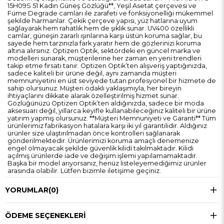
15H09S 51 Kadın Güneş Gözlüğü**, Yeşil Asetat çerçevesi ve
Füme Degrade camları ile zarafeti ve fonksiyonelliği mükemmel
şekilde harmanlar. Çekik çerçeve yapısı, yüz hatlarına uyum
sağlayarak hem rahatlık hem de şıklık sunar. UV400 özellikli
camlar, güneşin zararlı ışınlarına karşı üstün koruma sağlar, bu
sayede hem tarzınızla fark yaratır hem de gözlerinizi koruma
altına alırsınız. Optizen Optik, sektördeki en güncel marka ve
modelleri sunarak, müşterilerine her zaman en yeni trendleri
takip etme fırsatı tanır. Optizen Optik’ten alışveriş yaptığınızda,
sadece kaliteli bir ürüne değil, aynı zamanda müşteri
memnuniyetini en üst seviyede tutan profesyonel bir hizmete de
sahip olursunuz. Müşteri odaklı yaklaşımıyla, her bireyin
ihtiyaçlarını dikkate alarak özelleştirilmiş hizmet sunar.
Gözlüğünüzü Optizen Optik’ten aldığınızda, sadece bir moda
aksesuarı değil, yıllarca keyifle kullanabileceğiniz kaliteli bir ürüne
yatırım yapmış olursunuz. **Müşteri Memnuniyeti ve Garanti** Tüm
ürünlerimiz fabrikasyon hatalara karşı iki yıl garantilidir. Aldığınız
ürünler size ulaştırılmadan önce kontrolleri sağlanarak
gönderilmektedir. Ürünlerimizi koruma amaçlı denemenize
engel olmayacak şekilde güvenlik kilidi takılmaktadır. Kilidi
açılmış ürünlerde iade ve değişim işlemi yapılamamaktadır.
Başka bir model arıyorsanız, henüz listeleyemediğimiz ürünler
arasında olabilir. Lütfen bizimle iletişime geçiniz.
YORUMLAR
(0)
ÖDEME SEÇENEKLERI