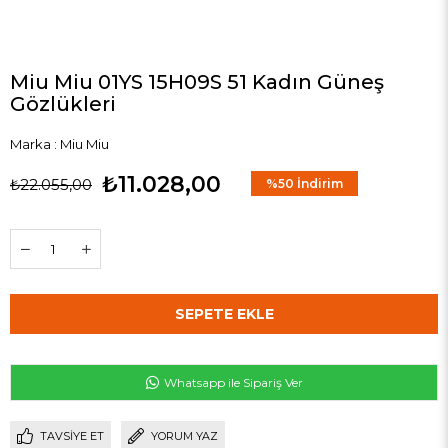
Miu Miu 01YS 15H09S 51 Kadın Güneş
Gözlükleri
Marka
:
Miu Miu
₺11.028,00
₺22.055,00
%
50
İndirim
Whatsapp ile Sipariş Ver
TAVSIYE ET
YORUM YAZ