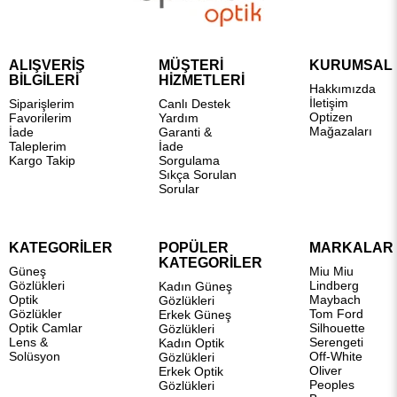
ALIŞVERİŞ
MÜŞTERİ
KURUMSAL
BİLGİLERİ
HİZMETLERİ
Hakkımızda
İletişim
Siparişlerim
Canlı Destek
Optizen
Favorilerim
Yardım
Mağazaları
İade
Garanti &
Taleplerim
İade
Kargo Takip
Sorgulama
Sıkça Sorulan
Sorular
KATEGORİLER
POPÜLER
MARKALAR
KATEGORİLER
Güneş
Miu Miu
Gözlükleri
Lindberg
Kadın Güneş
Optik
Maybach
Gözlükleri
Gözlükler
Tom Ford
Erkek Güneş
Optik Camlar
Silhouette
Gözlükleri
Lens &
Serengeti
Kadın Optik
Solüsyon
Off-White
Gözlükleri
Oliver
Erkek Optik
Peoples
Gözlükleri