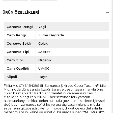
ÜRÜN ÖZELLIKLERI
Çerçeve Rengi
Yeşil
Cam Rengi
Füme Degrade
Çerçeve Şekli
Çekik
Çerçeve Tipi
Asetat
Cam Tipi
Organik
Cam Özelliği
UV400
Klipsli
Hayır
**Miu Miu 01YS 15H09S 51: Zamansız Şıklık ve Cesur Tasarım** Miu
Miu, moda dünyasında özgün tarzı ve cesur tasarımlarıyla öne
çıkan bir markadır. Kadınların zarafetini ve enerjisini cesur
çizgilerle birleştiren Miu Miu, her sezonda fark yaratan
aksesuarlarıyla dikkat çeker. Miu Miu gözlükleri, sadece işlevsel
değil, aynı zamanda sofistike ve sıra dışı tasarımlarıyla moda
severlerin gözdesidir. Her bir modeli, dikkat çekici detaylarla
bezenmiş olup, kalite ve estetiği bir arada sunar. **Miu Miu 01YS