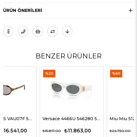
ÜRÜN ÖNERILERI
BENZER ÜRÜNLER
%25
%60
Versace 4466U 546280 54 G Kadın Güneş Gözlükleri
Miu Miu 51ZS ZVN50D 69 G Kadın Güneş Gözlükleri
₺11.863,00
₺9.900,00
₺15.817,00
₺24.750,00