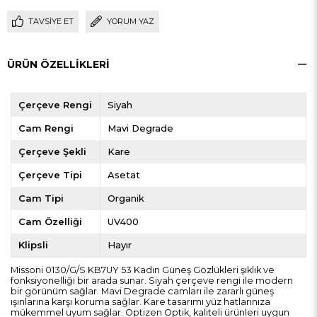
TAVSIYE ET
YORUM YAZ
ÜRÜN ÖZELLIKLERI
Çerçeve Rengi
Siyah
Cam Rengi
Mavi Degrade
Çerçeve Şekli
Kare
Çerçeve Tipi
Asetat
Cam Tipi
Organik
Cam Özelliği
UV400
Klipsli
Hayır
Missoni 0130/G/S KB7UY 53 Kadın Güneş Gözlükleri şıklık ve
fonksiyonelliği bir arada sunar. Siyah çerçeve rengi ile modern
bir görünüm sağlar. Mavi Degrade camları ile zararlı güneş
ışınlarına karşı koruma sağlar. Kare tasarımı yüz hatlarınıza
mükemmel uyum sağlar. Optizen Optik, kaliteli ürünleri uygun