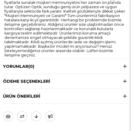
fiyatlarla sunarak müşteri memnuniyetini her zaman ön planda
tutar. Optizen Optik, sunduğu geniş ürün yelpazesi ve uygun
fiyatlarıyla sektörde fark yaratır. Kaliteli gözlükleriyle dikkat çeker.
*Müşteri Memnuniyeti ve Garanti* Tüm ürünlerimiz fabrikasyon
hatalara karşı iki yıl garantilidir. Herhangi bir problemde bizimle
iletişime geçebilirsiniz. Aldığınız ürünler size ulaştırılmadan önce
kontrolleri sağlanıp hazırlanmaktadır ve korunaklı kutularla
kargoya teslim edilmektedir. Ürünlerimizi koruma amaçlı
denemenize engel olmayacak şekilde güvenlik kilidi
takılmaktadır. Kilidi açılmış ürünlerde iade ve değişim işlemi
yapılmamaktadır. Başka bir model mi arıyorsunuz? Henüz
listeleyemediğimiz ürünler arasında olabilir. Lütfen bizimle
iletişime geçiniz..
YORUMLAR
(0)
ÖDEME SEÇENEKLERI
ÜRÜN ÖNERILERI