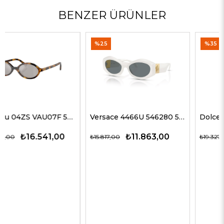
BENZER ÜRÜNLER
%25
%35
Versace 4466U 546280 54 G Kadın Güneş Gözlükleri
Dolce Gabbana 4469 501/87 59 G Kadın Güneş Gözlükleri
₺11.863,00
₺12.563,00
₺15.817,00
₺19.327,00