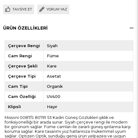
TAVSIYE ET
YORUM YAZ
ÜRÜN ÖZELLIKLERI
Çerçeve Rengi
Siyah
Cam Rengi
Füme
Çerçeve Şekli
Kare
Çerçeve Tipi
Asetat
Cam Tipi
Organik
Cam Özelliği
UV400
Klipsli
Hayır
Missoni 0087/S 807IR 53 Kadın Güneş Gözlükleri şıklık ve
fonksiyonelliği bir arada sunar. Siyah çerçeve rengi ile modern
bir görünüm sağlar. Füme camları ile zararlı güneş ışınlarına karşı
koruma sağlar. Kare tasarımı yüz hatlarınıza mükemmel uyum
sağlar. Optizen Optik, sunduğu geniş ürün yelpazesi ve uygun