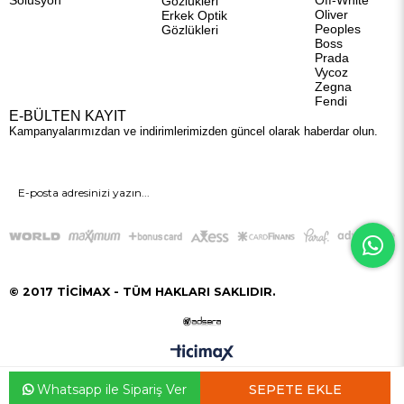
Solüsyon
Off-White
Gözlükleri
Oliver
Erkek Optik
Peoples
Gözlükleri
Boss
Prada
Vycoz
Zegna
Fendi
E-BÜLTEN KAYIT
Kampanyalarımızdan ve indirimlerimizden güncel olarak haberdar olun.
GÖNDER
© 2017 TİCİMAX - TÜM HAKLARI SAKLIDIR.
Whatsapp ile Sipariş Ver
Anasayfa
Favorilerim
Sepetim
Üye Girişi