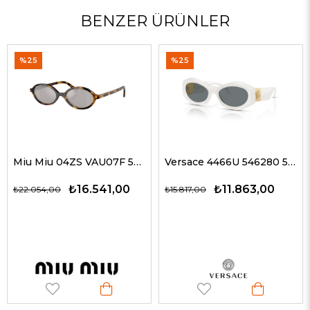
BENZER ÜRÜNLER
%25
%35
Miu Miu 04ZS VAU07F 50 Kadın Güneş Gözlükleri
Versace 4466U 546280 54 G Kadın Güneş Gözlükleri
₺16.541,00
₺11.863,00
,00
₺15.817,00
₺19.327,0