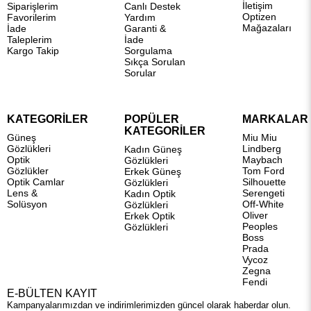
İletişim
Siparişlerim
Canlı Destek
Optizen
Favorilerim
Yardım
Mağazaları
İade
Garanti &
Taleplerim
İade
Kargo Takip
Sorgulama
Sıkça Sorulan
Sorular
KATEGORİLER
POPÜLER
MARKALAR
KATEGORİLER
Güneş
Miu Miu
Gözlükleri
Lindberg
Kadın Güneş
Optik
Maybach
Gözlükleri
Gözlükler
Tom Ford
Erkek Güneş
Optik Camlar
Silhouette
Gözlükleri
Lens &
Serengeti
Kadın Optik
Solüsyon
Off-White
Gözlükleri
Oliver
Erkek Optik
Peoples
Gözlükleri
Boss
Prada
Vycoz
Zegna
Fendi
E-BÜLTEN KAYIT
Kampanyalarımızdan ve indirimlerimizden güncel olarak haberdar olun.