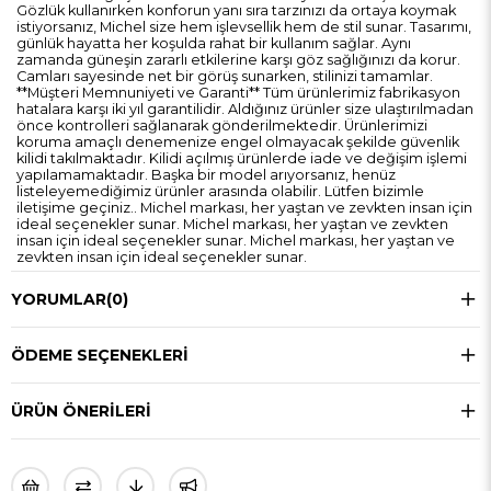
Gözlük kullanırken konforun yanı sıra tarzınızı da ortaya koymak
istiyorsanız, Michel size hem işlevsellik hem de stil sunar. Tasarımı,
günlük hayatta her koşulda rahat bir kullanım sağlar. Aynı
zamanda güneşin zararlı etkilerine karşı göz sağlığınızı da korur.
Camları sayesinde net bir görüş sunarken, stilinizi tamamlar.
**Müşteri Memnuniyeti ve Garanti** Tüm ürünlerimiz fabrikasyon
hatalara karşı iki yıl garantilidir. Aldığınız ürünler size ulaştırılmadan
önce kontrolleri sağlanarak gönderilmektedir. Ürünlerimizi
koruma amaçlı denemenize engel olmayacak şekilde güvenlik
kilidi takılmaktadır. Kilidi açılmış ürünlerde iade ve değişim işlemi
yapılamamaktadır. Başka bir model arıyorsanız, henüz
listeleyemediğimiz ürünler arasında olabilir. Lütfen bizimle
iletişime geçiniz.. Michel markası, her yaştan ve zevkten insan için
ideal seçenekler sunar. Michel markası, her yaştan ve zevkten
insan için ideal seçenekler sunar. Michel markası, her yaştan ve
zevkten insan için ideal seçenekler sunar.
YORUMLAR
(0)
ÖDEME SEÇENEKLERI
ÜRÜN ÖNERILERI