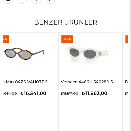
BENZER ÜRÜNLER
%25
%35
Versace 4466U 546280 54 G Kadın Güneş Gözlükleri
Dolce Gabbana 4469 501/87 59 G Kadın Güneş Gözlükleri
₺11.863,00
₺12.563,00
₺15.817,00
₺19.327,00