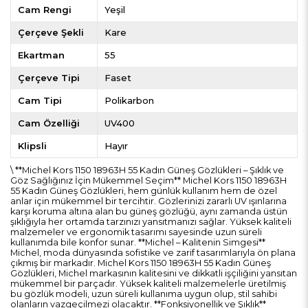
Cam Rengi
Yeşil
Çerçeve Şekli
Kare
Ekartman
55
Çerçeve Tipi
Faset
Cam Tipi
Polikarbon
Cam Özelliği
UV400
Klipsli
Hayır
\ **Michel Kors 1150 18963H 55 Kadın Güneş Gözlükleri – Şıklık ve
Göz Sağlığınız İçin Mükemmel Seçim** Michel Kors 1150 18963H
55 Kadın Güneş Gözlükleri, hem günlük kullanım hem de özel
anlar için mükemmel bir tercihtir. Gözlerinizi zararlı UV ışınlarına
karşı koruma altına alan bu güneş gözlüğü, aynı zamanda üstün
şıklığıyla her ortamda tarzınızı yansıtmanızı sağlar. Yüksek kaliteli
malzemeler ve ergonomik tasarımı sayesinde uzun süreli
kullanımda bile konfor sunar. **Michel – Kalitenin Simgesi**
Michel, moda dünyasında sofistike ve zarif tasarımlarıyla ön plana
çıkmış bir markadır. Michel Kors 1150 18963H 55 Kadın Güneş
Gözlükleri, Michel markasının kalitesini ve dikkatli işçiliğini yansıtan
mükemmel bir parçadır. Yüksek kaliteli malzemelerle üretilmiş
bu gözlük modeli, uzun süreli kullanıma uygun olup, stil sahibi
olanların vazgeçilmezi olacaktır. **Fonksiyonellik ve Şıklık**