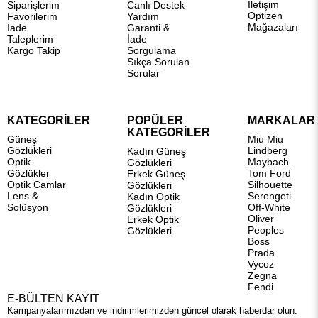
İletişim
Siparişlerim
Canlı Destek
Optizen
Favorilerim
Yardım
Mağazaları
İade
Garanti &
Taleplerim
İade
Kargo Takip
Sorgulama
Sıkça Sorulan
Sorular
KATEGORİLER
POPÜLER
MARKALAR
KATEGORİLER
Güneş
Miu Miu
Gözlükleri
Lindberg
Kadın Güneş
Optik
Maybach
Gözlükleri
Gözlükler
Tom Ford
Erkek Güneş
Optik Camlar
Silhouette
Gözlükleri
Lens &
Serengeti
Kadın Optik
Solüsyon
Off-White
Gözlükleri
Oliver
Erkek Optik
Peoples
Gözlükleri
Boss
Prada
Vycoz
Zegna
Fendi
E-BÜLTEN KAYIT
Kampanyalarımızdan ve indirimlerimizden güncel olarak haberdar olun.