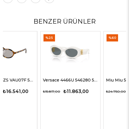
BENZER ÜRÜNLER
%25
%60
Versace 4466U 546280 54 G Kadın Güneş Gözlükleri
Miu Miu 51ZS ZVN50D 69 G Kadın Güneş Gözlükleri
₺11.863,00
₺9.900,00
₺15.817,00
₺24.750,00