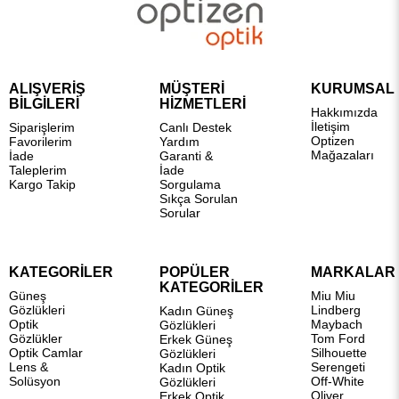
ALIŞVERİŞ
MÜŞTERİ
KURUMSAL
BİLGİLERİ
HİZMETLERİ
Hakkımızda
İletişim
Siparişlerim
Canlı Destek
Optizen
Favorilerim
Yardım
Mağazaları
İade
Garanti &
Taleplerim
İade
Kargo Takip
Sorgulama
Sıkça Sorulan
Sorular
KATEGORİLER
POPÜLER
MARKALAR
KATEGORİLER
Güneş
Miu Miu
Gözlükleri
Lindberg
Kadın Güneş
Optik
Maybach
Gözlükleri
Gözlükler
Tom Ford
Erkek Güneş
Optik Camlar
Silhouette
Gözlükleri
Lens &
Serengeti
Kadın Optik
Solüsyon
Off-White
Gözlükleri
Oliver
Erkek Optik