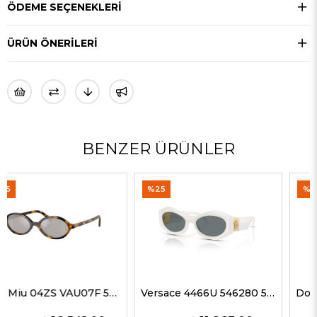
ÖDEME SEÇENEKLERI
ÜRÜN ÖNERILERI
BENZER ÜRÜNLER
%25
%35
Versace 4466U 546280 54 G Kadın Güneş Gözlükleri
Dolce Gabbana 4469 501/87 59 G Kadın Güneş Gözlükleri