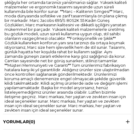
şıklığıyla her ortamda tarzınızı yansıtmanızı sağlar. Yüksek kaliteli
malzemeler ve ergonomik tasarımı sayesinde uzun süreli
kullanımda bile konfor sunar. **Marc – Kalitenin Simgesi** Marc,
moda dünyasında sofistike ve zarif tasarımlarıyla ön plana çıkmış
bir markadır. Marc Jacobs 695/S 80S2K 55 Kadın Güneş
Gözlükleri, Marc markasının kalitesini ve dikkatli işçiliğini yansıtan
mükemmel bir parçadır. Yüksek kaliteli malzemelerle üretilmiş
bu gözlük modeli, uzun süreli kullanıma uygun olup, stil sahibi
olanların vazgeçilmezi olacaktır. **Fonksiyonellik ve Şıklık**
Gözlük kullanırken konforun yanı sıra tarzınızı da ortaya koymak
istiyorsanız, Marc size hem işlevsellik hem de stil sunar. Tasarımı,
günlük hayatta her koşulda rahat bir kullanım sağlar. Aynı
zamanda güneşin zararlı etkilerine karşı göz sağlığınızı da korur.
Camları sayesinde net bir görüş sunarken, stilinizi tamamlar.
**Müşteri Memnuniyeti ve Garanti** Tüm ürünlerimiz fabrikasyon
hatalara karşı iki yıl garantilidir. Aldığınız ürünler size ulaştırılmadan
önce kontrolleri sağlanarak gönderilmektedir. Ürünlerimizi
koruma amaçlı denemenize engel olmayacak şekilde güvenlik
kilidi takılmaktadır. Kilidi açılmış ürünlerde iade ve değişim işlemi
yapılamamaktadır. Başka bir model arıyorsanız, henüz
listeleyemediğimiz ürünler arasında olabilir. Lütfen bizimle
iletişime geçiniz.. Marc markası, her yaştan ve zevkten insan için
ideal seçenekler sunar. Marc markası, her yaştan ve zevkten
insan için ideal seçenekler sunar. Marc markası, her yaştan ve
zevkten insan için ideal seçenekler sunar.
YORUMLAR
(0)