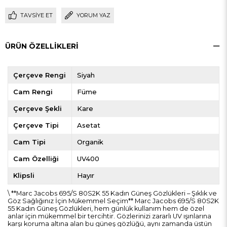
TAVSIYE ET
YORUM YAZ
ÜRÜN ÖZELLIKLERI
Çerçeve Rengi
Siyah
Cam Rengi
Füme
Çerçeve Şekli
Kare
Çerçeve Tipi
Asetat
Cam Tipi
Organik
Cam Özelliği
UV400
Klipsli
Hayır
\ **Marc Jacobs 695/S 80S2K 55 Kadın Güneş Gözlükleri – Şıklık ve
Göz Sağlığınız İçin Mükemmel Seçim** Marc Jacobs 695/S 80S2K
55 Kadın Güneş Gözlükleri, hem günlük kullanım hem de özel
anlar için mükemmel bir tercihtir. Gözlerinizi zararlı UV ışınlarına
karşı koruma altına alan bu güneş gözlüğü, aynı zamanda üstün