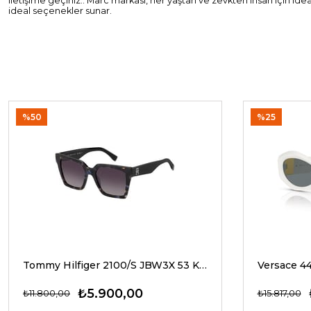
iletişime geçiniz.. Marc markası, her yaştan ve zevkten insan için id
ideal seçenekler sunar.
%50
%25
Tommy Hilfiger 2100/S JBW3X 53 Kadın Güneş Gözlükleri
₺5.900,00
₺11.800,00
₺15.817,00