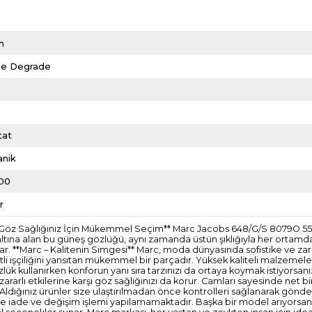
h
e Degrade
l
tat
anik
00
r
e Göz Sağlığınız İçin Mükemmel Seçim** Marc Jacobs 648/G/S 8079O 55 
 altına alan bu güneş gözlüğü, aynı zamanda üstün şıklığıyla her ortamda
r. **Marc – Kalitenin Simgesi** Marc, moda dünyasında sofistike ve zari
li işçiliğini yansıtan mükemmel bir parçadır. Yüksek kaliteli malzemeler
zlük kullanırken konforun yanı sıra tarzınızı da ortaya koymak istiyorsanı
rarlı etkilerine karşı göz sağlığınızı da korur. Camları sayesinde net b
idir. Aldığınız ürünler size ulaştırılmadan önce kontrolleri sağlanarak 
erde iade ve değişim işlemi yapılamamaktadır. Başka bir model arıyorsanı