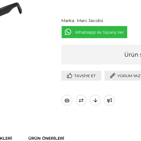
Marka
:
Marc Jacobs
Whatsapp ile Sipariş Ver
Ürün 
TAVSIYE ET
YORUM YAZ
KLERI
ÜRÜN ÖNERILERI