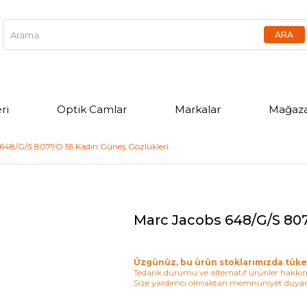
ri
Optik Camlar
Markalar
Mağaza
 648/G/S 8079O 55 Kadın Güneş Gözlükleri
Marc Jacobs 648/G/S 80
Üzgünüz, bu ürün stoklarımızda tüke
Tedarik durumu ve alternatif ürünler hakkınd
Size yardımcı olmaktan memnuniyet duyar