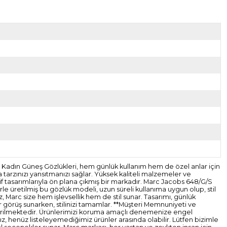
Kadın Güneş Gözlükleri, hem günlük kullanım hem de özel anlar için
 tarzınızı yansıtmanızı sağlar. Yüksek kaliteli malzemeler ve
f tasarımlarıyla ön plana çıkmış bir markadır. Marc Jacobs 648/G/S
le üretilmiş bu gözlük modeli, uzun süreli kullanıma uygun olup, stil
z, Marc size hem işlevsellik hem de stil sunar. Tasarımı, günlük
ir görüş sunarken, stilinizi tamamlar. **Müşteri Memnuniyeti ve
gönderilmektedir. Ürünlerimizi koruma amaçlı denemenize engel
z, henüz listeleyemediğimiz ürünler arasında olabilir. Lütfen bizimle