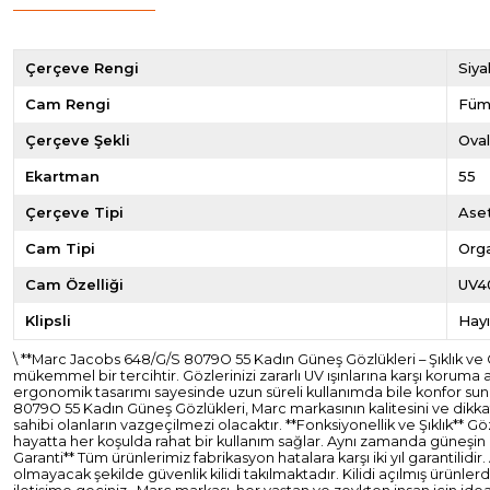
Çerçeve Rengi
Siya
Cam Rengi
Füm
Çerçeve Şekli
Ova
Ekartman
55
Çerçeve Tipi
Ase
Cam Tipi
Org
Cam Özelliği
UV4
Klipsli
Hayı
\ **Marc Jacobs 648/G/S 8079O 55 Kadın Güneş Gözlükleri – Şıklık v
mükemmel bir tercihtir. Gözlerinizi zararlı UV ışınlarına karşı koruma
ergonomik tasarımı sayesinde uzun süreli kullanımda bile konfor suna
8079O 55 Kadın Güneş Gözlükleri, Marc markasının kalitesini ve dikkat
sahibi olanların vazgeçilmezi olacaktır. **Fonksiyonellik ve Şıklık** Gö
hayatta her koşulda rahat bir kullanım sağlar. Aynı zamanda güneşin za
Garanti** Tüm ürünlerimiz fabrikasyon hatalara karşı iki yıl garantil
olmayacak şekilde güvenlik kilidi takılmaktadır. Kilidi açılmış ürünl