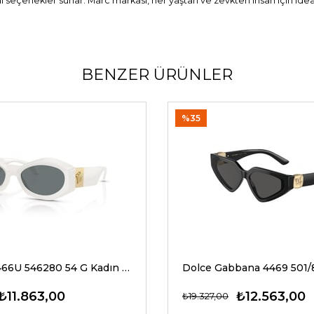
eal seçenekler sunar. Marc markası, her yaştan ve zevkten insan için ide
BENZER ÜRÜNLER
%35
Versace 4466U 546280 54 G Kadın Güneş Gözlükleri
₺11.863,00
₺12.563,00
₺19.327,00