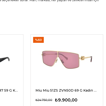
al seçenekler sunar. Marc markası, her yaştan ve zevkten insan için
%60
Dolce Gabbana 4469 501/87 59 G Kadın Güneş Gözlükleri
Miu Miu 51ZS ZVN50D 69 G Kadın Güneş Gözlükleri
₺9.900,00
₺24.750,00